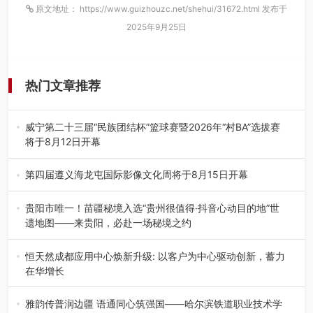
原文地址： https://www.guizhouzc.net/shehui/31672.html 发布于
2025年9月25日
热门文章推荐
威宁第二十三届“民族团结杯”篮球赛暨2026年“村BA”选拔赛
将于8月12日开幕
8月7日，威宁彝族回族苗族自治县第二十三届“民族团结
杯”篮球赛暨2026年“村B…
第四届遵义海龙屯国际影像文化周将于8月15日开幕
8月7日，第四届遵义海龙屯国际影像文化周媒体通气会在世
界文化遗产地海龙屯核心景区…
贵阳市唯一！苗疆秘境入选“贵州很值得·抖音心动目的地”世
遗地图——来贵阳，必赴一场秘境之约
2026年7月21日，2026年“贵州很值得”暨抖音“心动目的
地”（贵州站）主题…
恒天然成都应用中心焕新升级: 以客户为中心驱动创新，蓄力
在华增长
融合全球研发实力与本土洞察，深化客户共创，赋能西南市
场创新发展 （7月27日，成…
雅韵传普润边疆 语通同心筑强国——哈尔滨铁道职业技术学