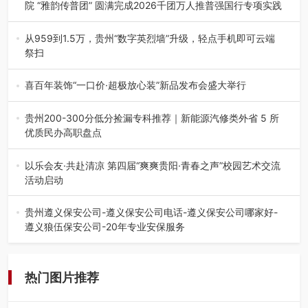
院 “雅韵传普团” 圆满完成2026千团万人推普强国行专项实践
为扎实推进2026“千团万人推普强国行”大学生暑期社会实
践，牢牢紧扣 “雅韵传普…
从959到1.5万，贵州“数字英烈墙”升级，轻点手机即可云端
祭扫
八一建军节到来之际，由贵州省退役军人事务厅指导，贵阳
市退役军人事务局联合贵州广电…
喜百年装饰“一口价·超极放心装”新品发布会盛大举行
2026年7月31日，喜百年装饰“一口价·超极放心装”新品发布
会在贵阳隆重举行。…
贵州200-300分低分捡漏专科推荐｜新能源汽修类外省 5 所
优质民办高职盘点
在贵州省高考志愿填报体系中，200至300分数段考生可选择
的省内工科、新能源汽车…
以乐会友·共赴清凉 第四届“爽爽贵阳·青春之声”校园艺术交流
活动启动
七月的贵阳，清风送爽，第四届“爽爽贵阳·青春之声”校园管
弦乐（合唱）艺术交流活动…
贵州遵义保安公司-遵义保安公司电话-遵义保安公司哪家好-
遵义狼伍保安公司-20年专业安保服务
在遵义，不管是企业园区运营、小区物业管理、建筑工地施
工、商业商场经营，还是举办各…
热门图片推荐