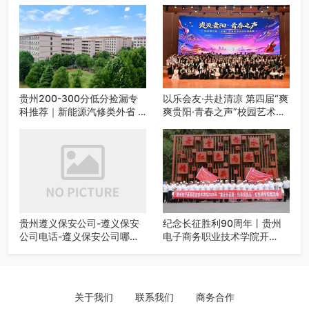
贵州200-300分低分捡漏专
以乐会友·共赴清凉 第四届“爽
科推荐｜新能源汽修类外省 5
爽贵阳·青春之声”校园艺术交
所优质民办高职盘点
流活动启动
贵州遵义保安公司-遵义保安
纪念长征胜利90周年丨贵州
公司电话-遵义保安公司哪家
电子商务职业技术学院开
好-遵义狼伍保安公司-20年专
展“重走长征路・传承报国
业安保服务
志”红色研学实践活动
关于我们
联系我们
商务合作