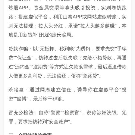
炒股APP、贵金属交易等噱头吸引投资，实则卷钱跑
路；搭建虚假平台，利用山寨APP或网站虚假转账，实
则无法提现；拉人头分红，承诺“拉人头越多越赚”，本
质是用新钱补旧钱的庞氏骗局。
贷款诈骗：以“无抵押、秒到账”为诱饵，要求先交“手续
费”“保证金”，钱转过去后就失联；先给小额贷款，再通
过“违约金”“逾期费”等方式让欠款滚雪球，最后逼迫借款
人借更多高利贷，无法偿还，俗称“套路贷”。
杀猪盘：通过网恋建立信任，诱导你在虚假平台“投
资”“赌博”，最后榨干积蓄。
冒充公检法：自称“警察”“检察官”，说你涉嫌洗钱、犯
罪，要求把钱转到“安全账户”。