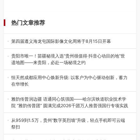
热门文章推荐
第四届遵义海龙屯国际影像文化周将于8月15日开幕
8月7日，第四届遵义海龙屯国际影像文化周媒体通气会在世
界文化遗产地海龙屯核心景区…
贵阳市唯一！苗疆秘境入选“贵州很值得·抖音心动目的地”世
遗地图——来贵阳，必赴一场秘境之约
2026年7月21日，2026年“贵州很值得”暨抖音“心动目的
地”（贵州站）主题…
恒天然成都应用中心焕新升级: 以客户为中心驱动创新，蓄力
在华增长
融合全球研发实力与本土洞察，深化客户共创，赋能西南市
场创新发展 （7月27日，成…
雅韵传普润边疆 语通同心筑强国——哈尔滨铁道职业技术学
院 “雅韵传普团” 圆满完成2026千团万人推普强国行专项实践
为扎实推进2026“千团万人推普强国行”大学生暑期社会实
践，牢牢紧扣 “雅韵传普…
从959到1.5万，贵州“数字英烈墙”升级，轻点手机即可云端
祭扫
八一建军节到来之际，由贵州省退役军人事务厅指导，贵阳
市退役军人事务局联合贵州广电…