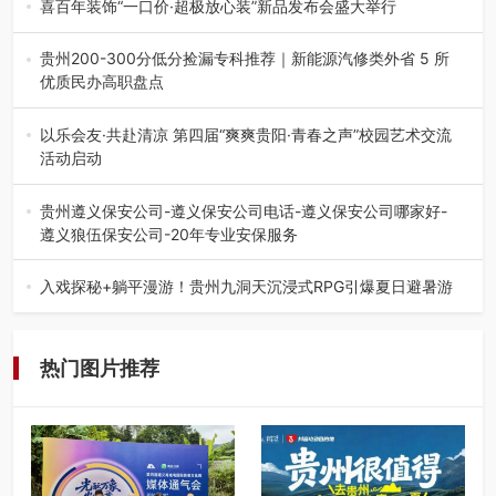
喜百年装饰“一口价·超极放心装”新品发布会盛大举行
2026年7月31日，喜百年装饰“一口价·超极放心装”新品发布
会在贵阳隆重举行。…
贵州200-300分低分捡漏专科推荐｜新能源汽修类外省 5 所
优质民办高职盘点
在贵州省高考志愿填报体系中，200至300分数段考生可选择
的省内工科、新能源汽车…
以乐会友·共赴清凉 第四届“爽爽贵阳·青春之声”校园艺术交流
活动启动
七月的贵阳，清风送爽，第四届“爽爽贵阳·青春之声”校园管
弦乐（合唱）艺术交流活动…
贵州遵义保安公司-遵义保安公司电话-遵义保安公司哪家好-
遵义狼伍保安公司-20年专业安保服务
在遵义，不管是企业园区运营、小区物业管理、建筑工地施
工、商业商场经营，还是举办各…
入戏探秘+躺平漫游！贵州九洞天沉浸式RPG引爆夏日避暑游
入伏后的贵州，清凉依旧。而在毕节深处的九洞天景区，贵
州首个水上喀斯特沉浸式RPG…
热门图片推荐