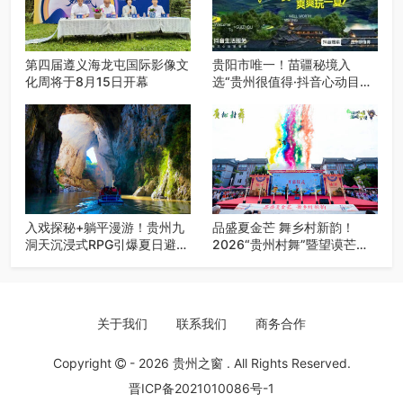
第四届遵义海龙屯国际影像文
贵阳市唯一！苗疆秘境入
化周将于8月15日开幕
选“贵州很值得·抖音心动目的
地”世遗地图——来贵阳，必
赴一场秘境之约
入戏探秘+躺平漫游！贵州九
品盛夏金芒 舞乡村新韵！
洞天沉浸式RPG引爆夏日避暑
2026“贵州村舞”暨望谟芒果
游
丰收季促消费活动盛大启幕
关于我们
联系我们
商务合作
Copyright
- 2026
贵州之窗
. All Rights Reserved.
晋ICP备2021010086号-1