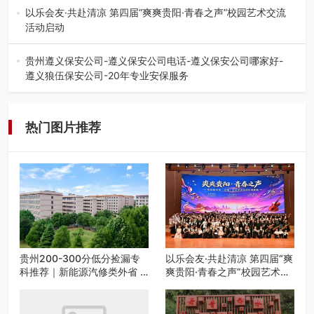
的省内工科、新能源汽车…
以乐会友·共赴清凉 第四届“爽爽贵阳·青春之声”校园艺术交流
活动启动
七月的贵阳，清风送爽，第四届“爽爽贵阳·青春之声”校园管
弦乐（合唱）艺术交流活动…
贵州遵义保安公司-遵义保安公司电话-遵义保安公司哪家好-
遵义狼伍保安公司-20年专业安保服务
在遵义，不管是企业园区运营、小区物业管理、建筑工地施
工、商业商场经营，还是举办各…
热门图片推荐
贵州200-300分低分捡漏专
以乐会友·共赴清凉 第四届“爽
科推荐｜新能源汽修类外省 5
爽贵阳·青春之声”校园艺术交
所优质民办高职盘点
流活动启动