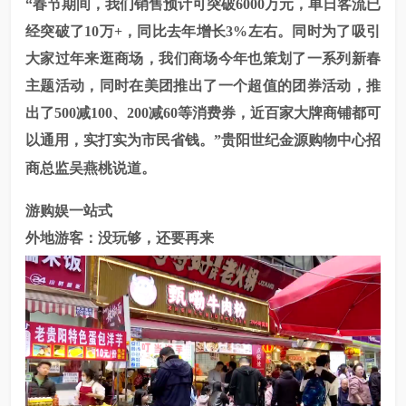
“春节
期间
，我们销售预计可突破
6000万元
，单日客流已
经突破了
10万+，同比去年增长3%左右。同时为了吸引
大家过年
来
逛商场，我们商场今年也策划了一系列新春
主题活动，同时在美团推出了一个超值的
团券
活动，推
出了500减100、200减60等消费券，近百家大牌商铺都可
以通用，实打实为市民省钱
。
”
贵阳世纪金源购物中
心招
吴燕桃说道。
商总监
游购娱一站式
外地游客：没玩够，还要再来