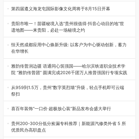
8月7日，威宁彝族回族苗族自治县第二十三届“民族团结
杯”篮球赛暨2026年“村B…
第四届遵义海龙屯国际影像文化周将于8月15日开幕
8月7日，第四届遵义海龙屯国际影像文化周媒体通气会在世
界文化遗产地海龙屯核心景区…
贵阳市唯一！苗疆秘境入选“贵州很值得·抖音心动目的地”世
遗地图——来贵阳，必赴一场秘境之约
2026年7月21日，2026年“贵州很值得”暨抖音“心动目的
地”（贵州站）主题…
恒天然成都应用中心焕新升级: 以客户为中心驱动创新，蓄力
在华增长
融合全球研发实力与本土洞察，深化客户共创，赋能西南市
场创新发展 （7月27日，成…
雅韵传普润边疆 语通同心筑强国——哈尔滨铁道职业技术学
院 “雅韵传普团” 圆满完成2026千团万人推普强国行专项实践
为扎实推进2026“千团万人推普强国行”大学生暑期社会实
践，牢牢紧扣 “雅韵传普…
从959到1.5万，贵州“数字英烈墙”升级，轻点手机即可云端
祭扫
八一建军节到来之际，由贵州省退役军人事务厅指导，贵阳
市退役军人事务局联合贵州广电…
喜百年装饰“一口价·超极放心装”新品发布会盛大举行
2026年7月31日，喜百年装饰“一口价·超极放心装”新品发布
会在贵阳隆重举行。…
贵州200-300分低分捡漏专科推荐｜新能源汽修类外省 5 所
优质民办高职盘点
在贵州省高考志愿填报体系中，200至300分数段考生可选择