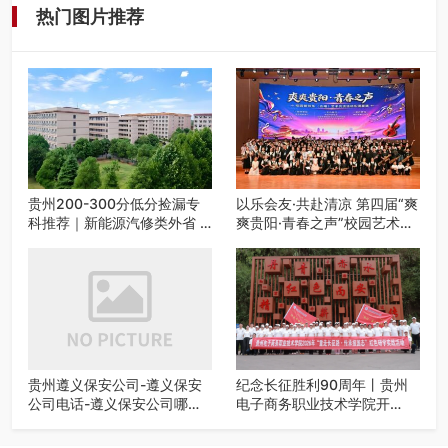
热门图片推荐
贵州200-300分低分捡漏专
以乐会友·共赴清凉 第四届“爽
科推荐｜新能源汽修类外省 5
爽贵阳·青春之声”校园艺术交
所优质民办高职盘点
流活动启动
贵州遵义保安公司-遵义保安
纪念长征胜利90周年丨贵州
公司电话-遵义保安公司哪家
电子商务职业技术学院开
好-遵义狼伍保安公司-20年专
展“重走长征路・传承报国
业安保服务
志”红色研学实践活动