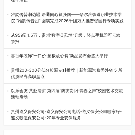
融合全球研发实力与本土洞察，深化客户共创，赋能西南市
场创新发展 （7月27日，成…
雅韵传普润边疆 语通同心筑强国——哈尔滨铁道职业技术学
院 “雅韵传普团” 圆满完成2026千团万人推普强国行专项实践
为扎实推进2026“千团万人推普强国行”大学生暑期社会实
践，牢牢紧扣 “雅韵传普…
从959到1.5万，贵州“数字英烈墙”升级，轻点手机即可云端
祭扫
八一建军节到来之际，由贵州省退役军人事务厅指导，贵阳
市退役军人事务局联合贵州广电…
喜百年装饰“一口价·超极放心装”新品发布会盛大举行
2026年7月31日，喜百年装饰“一口价·超极放心装”新品发布
会在贵阳隆重举行。…
贵州200-300分低分捡漏专科推荐｜新能源汽修类外省 5 所
优质民办高职盘点
在贵州省高考志愿填报体系中，200至300分数段考生可选择
的省内工科、新能源汽车…
以乐会友·共赴清凉 第四届“爽爽贵阳·青春之声”校园艺术交流
活动启动
七月的贵阳，清风送爽，第四届“爽爽贵阳·青春之声”校园管
弦乐（合唱）艺术交流活动…
贵州遵义保安公司-遵义保安公司电话-遵义保安公司哪家好-
遵义狼伍保安公司-20年专业安保服务
在遵义，不管是企业园区运营、小区物业管理、建筑工地施
工、商业商场经营，还是举办各…