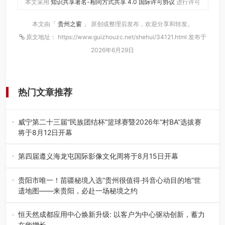
本文采用
知识共享署名-相同方式共享 4.0 国际许可协议
进行许可
本文由「
贵州之窗
」 原创或整理后发布，欢迎分享和转发。
原文地址： https://www.guizhouzc.net/shehui/34121.html 发布于
2026年6月29日
热门文章推荐
威宁第二十三届“民族团结杯”篮球赛暨2026年“村BA”选拔赛
将于8月12日开幕
8月7日，威宁彝族回族苗族自治县第二十三届“民族团结
杯”篮球赛暨2026年“村B…
第四届遵义海龙屯国际影像文化周将于8月15日开幕
8月7日，第四届遵义海龙屯国际影像文化周媒体通气会在世
界文化遗产地海龙屯核心景区…
贵阳市唯一！苗疆秘境入选“贵州很值得·抖音心动目的地”世
遗地图——来贵阳，必赴一场秘境之约
2026年7月21日，2026年“贵州很值得”暨抖音“心动目的
地”（贵州站）主题…
恒天然成都应用中心焕新升级: 以客户为中心驱动创新，蓄力
在华增长