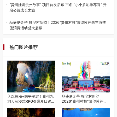
州首个水上喀斯特沉浸式RPG…
“贵州娃讲贵州故事” 项目首发启幕 百名 “小小多彩推荐官” 开
启公益成长之旅
近日，由贵州教育出版社、阅美黔途阅见中国全国阅读行动
网络贵州站，遵义融媒体传媒集…
品盛夏金芒 舞乡村新韵！2026“贵州村舞”暨望谟芒果丰收季
促消费活动盛大启幕
盛夏瑶乡，金芒盈野，歌舞飞扬。7月22日，2026“贵州村
舞”暨望谟芒果丰收季促…
热门图片推荐
入戏探秘+躺平漫游！贵州九
品盛夏金芒 舞乡村新韵！
洞天沉浸式RPG引爆夏日避暑
2026“贵州村舞”暨望谟芒果
游
丰收季促消费活动盛大启幕