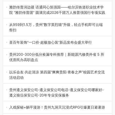
融合全球研发实力与本土洞察，深化客户共创，赋能西南市
场创新发展 （7月27日，成…
雅韵传普润边疆 语通同心筑强国——哈尔滨铁道职业技术学
院 “雅韵传普团” 圆满完成2026千团万人推普强国行专项实践
为扎实推进2026“千团万人推普强国行”大学生暑期社会实
践，牢牢紧扣 “雅韵传普…
从959到1.5万，贵州“数字英烈墙”升级，轻点手机即可云端
祭扫
八一建军节到来之际，由贵州省退役军人事务厅指导，贵阳
市退役军人事务局联合贵州广电…
喜百年装饰“一口价·超极放心装”新品发布会盛大举行
2026年7月31日，喜百年装饰“一口价·超极放心装”新品发布
会在贵阳隆重举行。…
贵州200-300分低分捡漏专科推荐｜新能源汽修类外省 5 所
优质民办高职盘点
在贵州省高考志愿填报体系中，200至300分数段考生可选择
的省内工科、新能源汽车…
以乐会友·共赴清凉 第四届“爽爽贵阳·青春之声”校园艺术交流
活动启动
七月的贵阳，清风送爽，第四届“爽爽贵阳·青春之声”校园管
弦乐（合唱）艺术交流活动…
贵州遵义保安公司-遵义保安公司电话-遵义保安公司哪家好-
遵义狼伍保安公司-20年专业安保服务
在遵义，不管是企业园区运营、小区物业管理、建筑工地施
工、商业商场经营，还是举办各…
入戏探秘+躺平漫游！贵州九洞天沉浸式RPG引爆夏日避暑游
入伏后的贵州，清凉依旧。而在毕节深处的九洞天景区，贵