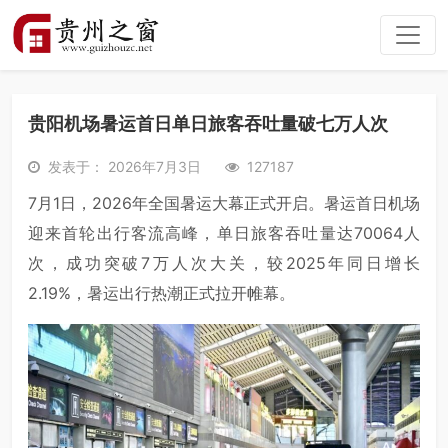
贵阳机场暑运首日单日旅客吞吐量破七万人次
发表于： 2026年7月3日
127187
7
月
1
日，
2026
年全国暑运大幕正式开启。暑运首日机场
迎来首轮出行客流高峰，单日旅客吞吐量达
70064
人
次，成功突破
7
万人次大关，较
2025
年同日增长
2
.
19
%，暑运出行热潮正式拉开帷幕。