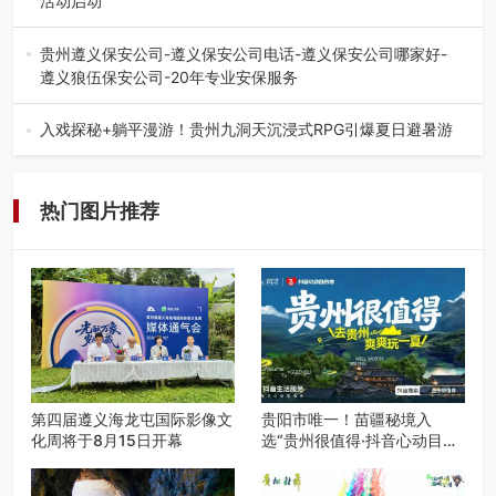
活动启动
七月的贵阳，清风送爽，第四届“爽爽贵阳·青春之声”校园管
弦乐（合唱）艺术交流活动…
贵州遵义保安公司-遵义保安公司电话-遵义保安公司哪家好-
遵义狼伍保安公司-20年专业安保服务
在遵义，不管是企业园区运营、小区物业管理、建筑工地施
工、商业商场经营，还是举办各…
入戏探秘+躺平漫游！贵州九洞天沉浸式RPG引爆夏日避暑游
入伏后的贵州，清凉依旧。而在毕节深处的九洞天景区，贵
州首个水上喀斯特沉浸式RPG…
热门图片推荐
第四届遵义海龙屯国际影像文
贵阳市唯一！苗疆秘境入
化周将于8月15日开幕
选“贵州很值得·抖音心动目的
地”世遗地图——来贵阳，必
赴一场秘境之约