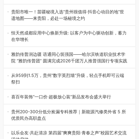
8月7日，第四届遵义海龙屯国际影像文化周媒体通气会在世
界文化遗产地海龙屯核心景区…
贵阳市唯一！苗疆秘境入选“贵州很值得·抖音心动目的地”世
遗地图——来贵阳，必赴一场秘境之约
2026年7月21日，2026年“贵州很值得”暨抖音“心动目的
地”（贵州站）主题…
恒天然成都应用中心焕新升级: 以客户为中心驱动创新，蓄力
在华增长
融合全球研发实力与本土洞察，深化客户共创，赋能西南市
场创新发展 （7月27日，成…
雅韵传普润边疆 语通同心筑强国——哈尔滨铁道职业技术学
院 “雅韵传普团” 圆满完成2026千团万人推普强国行专项实践
为扎实推进2026“千团万人推普强国行”大学生暑期社会实
践，牢牢紧扣 “雅韵传普…
从959到1.5万，贵州“数字英烈墙”升级，轻点手机即可云端
祭扫
八一建军节到来之际，由贵州省退役军人事务厅指导，贵阳
市退役军人事务局联合贵州广电…
喜百年装饰“一口价·超极放心装”新品发布会盛大举行
2026年7月31日，喜百年装饰“一口价·超极放心装”新品发布
会在贵阳隆重举行。…
贵州200-300分低分捡漏专科推荐｜新能源汽修类外省 5 所
优质民办高职盘点
在贵州省高考志愿填报体系中，200至300分数段考生可选择
的省内工科、新能源汽车…
以乐会友·共赴清凉 第四届“爽爽贵阳·青春之声”校园艺术交流