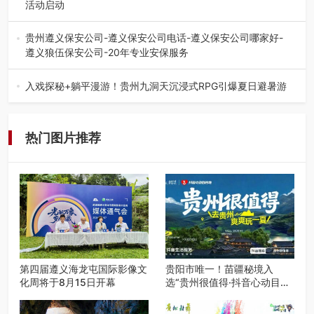
活动启动
七月的贵阳，清风送爽，第四届“爽爽贵阳·青春之声”校园管
弦乐（合唱）艺术交流活动…
贵州遵义保安公司-遵义保安公司电话-遵义保安公司哪家好-
遵义狼伍保安公司-20年专业安保服务
在遵义，不管是企业园区运营、小区物业管理、建筑工地施
工、商业商场经营，还是举办各…
入戏探秘+躺平漫游！贵州九洞天沉浸式RPG引爆夏日避暑游
入伏后的贵州，清凉依旧。而在毕节深处的九洞天景区，贵
州首个水上喀斯特沉浸式RPG…
热门图片推荐
第四届遵义海龙屯国际影像文
贵阳市唯一！苗疆秘境入
化周将于8月15日开幕
选“贵州很值得·抖音心动目的
地”世遗地图——来贵阳，必
赴一场秘境之约