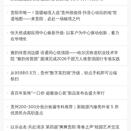
8月7日，第四届遵义海龙屯国际影像文化周媒体通气会在世
界文化遗产地海龙屯核心景区…
贵阳市唯一！苗疆秘境入选“贵州很值得·抖音心动目的地”世
遗地图——来贵阳，必赴一场秘境之约
2026年7月21日，2026年“贵州很值得”暨抖音“心动目的
地”（贵州站）主题…
恒天然成都应用中心焕新升级: 以客户为中心驱动创新，蓄力
在华增长
融合全球研发实力与本土洞察，深化客户共创，赋能西南市
场创新发展 （7月27日，成…
雅韵传普润边疆 语通同心筑强国——哈尔滨铁道职业技术学
院 “雅韵传普团” 圆满完成2026千团万人推普强国行专项实践
为扎实推进2026“千团万人推普强国行”大学生暑期社会实
践，牢牢紧扣 “雅韵传普…
从959到1.5万，贵州“数字英烈墙”升级，轻点手机即可云端
祭扫
八一建军节到来之际，由贵州省退役军人事务厅指导，贵阳
市退役军人事务局联合贵州广电…
喜百年装饰“一口价·超极放心装”新品发布会盛大举行
2026年7月31日，喜百年装饰“一口价·超极放心装”新品发布
会在贵阳隆重举行。…
贵州200-300分低分捡漏专科推荐｜新能源汽修类外省 5 所
优质民办高职盘点
在贵州省高考志愿填报体系中，200至300分数段考生可选择
的省内工科、新能源汽车…
以乐会友·共赴清凉 第四届“爽爽贵阳·青春之声”校园艺术交流