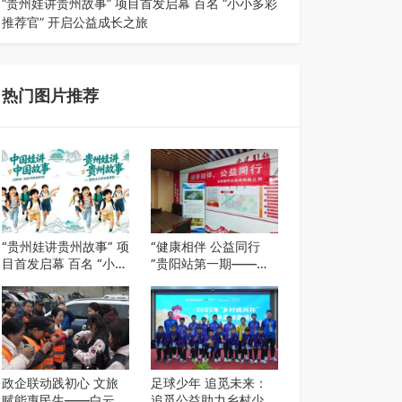
“贵州娃讲贵州故事” 项目首发启幕 百名 “小小多彩
推荐官” 开启公益成长之旅
近日，由贵州教育出版社、阅美黔途阅见中国全国
阅读行动网络贵州站，遵义融媒体传媒集…
热门图片推荐
“贵州娃讲贵州故事” 项
“健康相伴 公益同行
目首发启幕 百名 “小小
”贵阳站第一期——岳
多彩推荐官” 开启公益
阳新华达制药贵阳社区
成长之旅
健康公益科普活动
政企联动践初心 文旅
足球少年 追觅未来：
赋能惠民生——白云区
追觅公益助力乡村少年