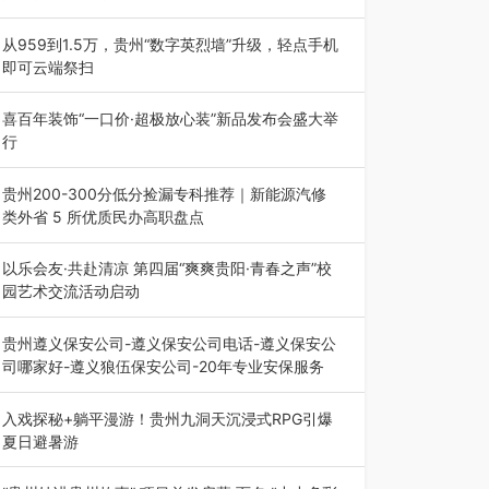
为扎实推进2026“千团万人推普强国行”大学生暑
期社会实践，牢牢紧扣 “雅韵传普…
从959到1.5万，贵州“数字英烈墙”升级，轻点手机
即可云端祭扫
八一建军节到来之际，由贵州省退役军人事务厅指
导，贵阳市退役军人事务局联合贵州广电…
喜百年装饰“一口价·超极放心装”新品发布会盛大举
行
2026年7月31日，喜百年装饰“一口价·超极放心
装”新品发布会在贵阳隆重举行。…
贵州200-300分低分捡漏专科推荐｜新能源汽修
类外省 5 所优质民办高职盘点
在贵州省高考志愿填报体系中，200至300分数段
考生可选择的省内工科、新能源汽车…
以乐会友·共赴清凉 第四届“爽爽贵阳·青春之声”校
园艺术交流活动启动
七月的贵阳，清风送爽，第四届“爽爽贵阳·青春之
声”校园管弦乐（合唱）艺术交流活动…
贵州遵义保安公司-遵义保安公司电话-遵义保安公
司哪家好-遵义狼伍保安公司-20年专业安保服务
在遵义，不管是企业园区运营、小区物业管理、建
筑工地施工、商业商场经营，还是举办各…
入戏探秘+躺平漫游！贵州九洞天沉浸式RPG引爆
夏日避暑游
入伏后的贵州，清凉依旧。而在毕节深处的九洞天
景区，贵州首个水上喀斯特沉浸式RPG…