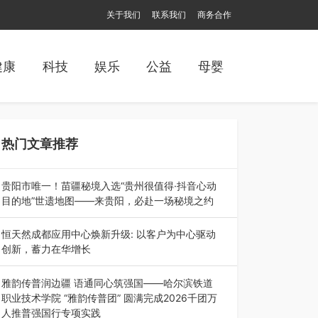
关于我们
联系我们
商务合作
健康
科技
娱乐
公益
母婴
热门文章推荐
贵阳市唯一！苗疆秘境入选“贵州很值得·抖音心动
目的地”世遗地图——来贵阳，必赴一场秘境之约
2026年7月21日，2026年“贵州很值得”暨抖音“心
动目的地”（贵州站）主题…
恒天然成都应用中心焕新升级: 以客户为中心驱动
创新，蓄力在华增长
融合全球研发实力与本土洞察，深化客户共创，赋
能西南市场创新发展 （7月27日，成…
雅韵传普润边疆 语通同心筑强国——哈尔滨铁道
职业技术学院 “雅韵传普团” 圆满完成2026千团万
人推普强国行专项实践