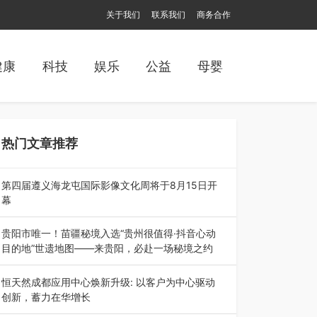
关于我们
联系我们
商务合作
健康
科技
娱乐
公益
母婴
热门文章推荐
第四届遵义海龙屯国际影像文化周将于8月15日开
幕
8月7日，第四届遵义海龙屯国际影像文化周媒体
通气会在世界文化遗产地海龙屯核心景区…
贵阳市唯一！苗疆秘境入选“贵州很值得·抖音心动
目的地”世遗地图——来贵阳，必赴一场秘境之约
2026年7月21日，2026年“贵州很值得”暨抖音“心
动目的地”（贵州站）主题…
恒天然成都应用中心焕新升级: 以客户为中心驱动
创新，蓄力在华增长
融合全球研发实力与本土洞察，深化客户共创，赋