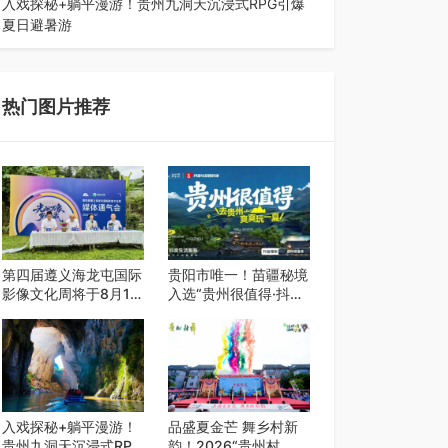
入戏探秘+躺平漫游！贵州九洞天沉浸式RPG引爆
夏日避暑游
入伏后的贵州，清凉依旧。而在毕节深处的九洞天
景区，贵州首个水上喀斯特沉浸式RPG…
热门图片推荐
第四届遵义海龙屯国际
贵阳市唯一！苗疆秘境
影像文化周将于8月15
入选“贵州很值得·抖音
日开幕
心动目的地”世遗地图
——来贵阳，必赴一场
秘境之约
入戏探秘+躺平漫游！
品盛夏金芒 舞乡村新
贵州九洞天沉浸式RPG
韵！2026“贵州村