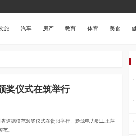
文旅
汽车
房产
教育
体育
美食
颁奖仪式在筑举行
届贵州省道德模范颁奖仪式在贵阳举行。黔源电力职工王萍
模范。