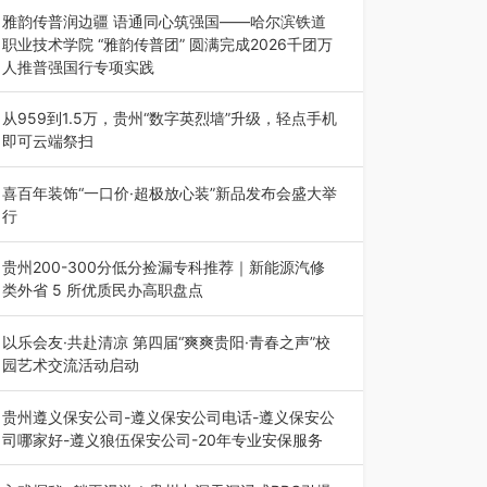
能西南市场创新发展 （7月27日，成…
雅韵传普润边疆 语通同心筑强国——哈尔滨铁道
职业技术学院 “雅韵传普团” 圆满完成2026千团万
人推普强国行专项实践
为扎实推进2026“千团万人推普强国行”大学生暑
期社会实践，牢牢紧扣 “雅韵传普…
从959到1.5万，贵州“数字英烈墙”升级，轻点手机
即可云端祭扫
八一建军节到来之际，由贵州省退役军人事务厅指
导，贵阳市退役军人事务局联合贵州广电…
喜百年装饰“一口价·超极放心装”新品发布会盛大举
行
2026年7月31日，喜百年装饰“一口价·超极放心
装”新品发布会在贵阳隆重举行。…
贵州200-300分低分捡漏专科推荐｜新能源汽修
类外省 5 所优质民办高职盘点
在贵州省高考志愿填报体系中，200至300分数段
考生可选择的省内工科、新能源汽车…
以乐会友·共赴清凉 第四届“爽爽贵阳·青春之声”校
园艺术交流活动启动
七月的贵阳，清风送爽，第四届“爽爽贵阳·青春之
声”校园管弦乐（合唱）艺术交流活动…
贵州遵义保安公司-遵义保安公司电话-遵义保安公
司哪家好-遵义狼伍保安公司-20年专业安保服务
在遵义，不管是企业园区运营、小区物业管理、建
筑工地施工、商业商场经营，还是举办各…