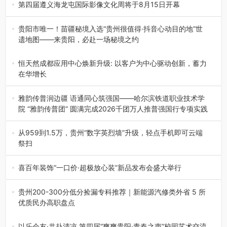
杯”篮球赛暨2026年“村B…
第四届遵义海龙屯国际影像文化周将于8月15日开幕
8月7日，第四届遵义海龙屯国际影像文化周媒体通气会在世
界文化遗产地海龙屯核心景区…
贵阳市唯一！苗疆秘境入选“贵州很值得·抖音心动目的地”世
遗地图——来贵阳，必赴一场秘境之约
2026年7月21日，2026年“贵州很值得”暨抖音“心动目的
地”（贵州站）主题…
恒天然成都应用中心焕新升级: 以客户为中心驱动创新，蓄力
在华增长
融合全球研发实力与本土洞察，深化客户共创，赋能西南市
场创新发展 （7月27日，成…
雅韵传普润边疆 语通同心筑强国——哈尔滨铁道职业技术学
院 “雅韵传普团” 圆满完成2026千团万人推普强国行专项实践
为扎实推进2026“千团万人推普强国行”大学生暑期社会实
践，牢牢紧扣 “雅韵传普…
从959到1.5万，贵州“数字英烈墙”升级，轻点手机即可云端
祭扫
八一建军节到来之际，由贵州省退役军人事务厅指导，贵阳
市退役军人事务局联合贵州广电…
喜百年装饰“一口价·超极放心装”新品发布会盛大举行
2026年7月31日，喜百年装饰“一口价·超极放心装”新品发布
会在贵阳隆重举行。…
贵州200-300分低分捡漏专科推荐｜新能源汽修类外省 5 所
优质民办高职盘点
在贵州省高考志愿填报体系中，200至300分数段考生可选择
的省内工科、新能源汽车…
以乐会友·共赴清凉 第四届“爽爽贵阳·青春之声”校园艺术交流