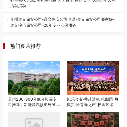
活动启动
七月的贵阳，清风送爽，第四届“爽爽贵阳·青春之声”校园管
弦乐（合唱）艺术交流活动…
贵州遵义保安公司-遵义保安公司电话-遵义保安公司哪家好-
遵义狼伍保安公司-20年专业安保服务
在遵义，不管是企业园区运营、小区物业管理、建筑工地施
工、商业商场经营，还是举办各…
热门图片推荐
贵州200-300分低分捡漏专
以乐会友·共赴清凉 第四届“爽
科推荐｜新能源汽修类外省 5
爽贵阳·青春之声”校园艺术交
所优质民办高职盘点
流活动启动