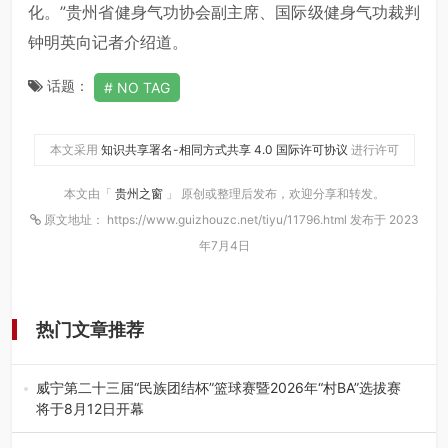
化。”贵州省健身气功协会副主席、国际级健身气功裁判
钟明英向记者介绍道。
话题：
NO TAG
本文采用
知识共享署名-相同方式共享 4.0 国际许可协议
进行许可
本文由「
贵州之窗
」 原创或整理后发布，欢迎分享和转发。
原文地址： https://www.guizhouzc.net/tiyu/11796.html 发布于 2023
年7月4日
热门文章推荐
威宁第二十三届“民族团结杯”篮球赛暨2026年“村BA”选拔赛
将于8月12日开幕
8月7日，威宁彝族回族苗族自治县第二十三届“民族团结