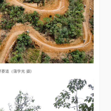
赛道（蒲学光 摄)