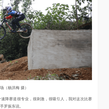
场（杨洪梅 摄）
个速降赛道很专业，很刺激，很吸引人，我对这次比赛
选手罗振东说。