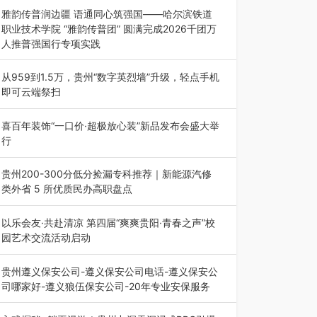
能西南市场创新发展 （7月27日，成…
雅韵传普润边疆 语通同心筑强国——哈尔滨铁道
职业技术学院 “雅韵传普团” 圆满完成2026千团万
人推普强国行专项实践
为扎实推进2026“千团万人推普强国行”大学生暑
期社会实践，牢牢紧扣 “雅韵传普…
从959到1.5万，贵州“数字英烈墙”升级，轻点手机
即可云端祭扫
八一建军节到来之际，由贵州省退役军人事务厅指
导，贵阳市退役军人事务局联合贵州广电…
喜百年装饰“一口价·超极放心装”新品发布会盛大举
行
2026年7月31日，喜百年装饰“一口价·超极放心
装”新品发布会在贵阳隆重举行。…
贵州200-300分低分捡漏专科推荐｜新能源汽修
类外省 5 所优质民办高职盘点
在贵州省高考志愿填报体系中，200至300分数段
考生可选择的省内工科、新能源汽车…
以乐会友·共赴清凉 第四届“爽爽贵阳·青春之声”校
园艺术交流活动启动
七月的贵阳，清风送爽，第四届“爽爽贵阳·青春之
声”校园管弦乐（合唱）艺术交流活动…
贵州遵义保安公司-遵义保安公司电话-遵义保安公
司哪家好-遵义狼伍保安公司-20年专业安保服务
在遵义，不管是企业园区运营、小区物业管理、建
筑工地施工、商业商场经营，还是举办各…