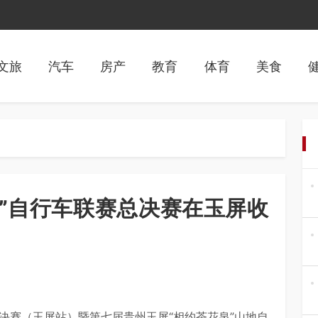
文旅
汽车
房产
教育
体育
美食
州”自行车联赛总决赛在玉屏收
总决赛（玉屏站）暨第七届贵州玉屏“相约茶花泉”山地自