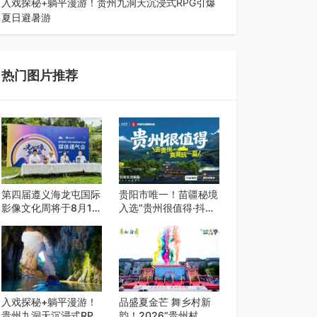
入戏探秘+躺平漫游！贵州九洞天沉浸式RPG引爆
夏日避暑游
入伏后的贵州，清凉依旧。而在毕节深处的九洞天
景区，贵州首个水上喀斯特沉浸式RPG…
热门图片推荐
第四届遵义海龙屯国际
贵阳市唯一！苗疆秘境
影像文化周将于8月15
入选“贵州很值得·抖音
日开幕
心动目的地”世遗地图
——来贵阳，必赴一场
秘境之约
入戏探秘+躺平漫游！
品盛夏金芒 舞乡村新
贵州九洞天沉浸式RPG
韵！2026“贵州村