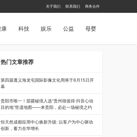
关于我们
联系我们
商务合作
健康
科技
娱乐
公益
母婴
热门文章推荐
第四届遵义海龙屯国际影像文化周将于8月15日开
幕
8月7日，第四届遵义海龙屯国际影像文化周媒体
通气会在世界文化遗产地海龙屯核心景区…
贵阳市唯一！苗疆秘境入选“贵州很值得·抖音心动
目的地”世遗地图——来贵阳，必赴一场秘境之约
2026年7月21日，2026年“贵州很值得”暨抖音“心
动目的地”（贵州站）主题…
恒天然成都应用中心焕新升级: 以客户为中心驱动
创新，蓄力在华增长
融合全球研发实力与本土洞察，深化客户共创，赋