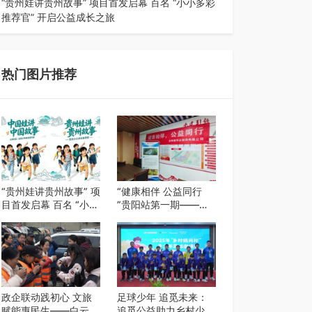
“贵州娃讲贵州故事” 项目首发启幕 百名 “小小多彩
推荐官” 开启公益成长之旅
近日，由贵州教育出版社、阅美黔途阅见中国全国
阅读行动网络贵州站，遵义融媒体传媒集…
热门图片推荐
“贵州娃讲贵州故事” 项
“健康相伴 公益同行
目首发启幕 百名 “小小
”贵阳站第一期——岳
多彩推荐官” 开启公益
阳新华达制药贵阳社区
成长之旅
健康公益科普活动
政企联动践初心 文旅
足球少年 追觅未来：
赋能惠民生——白云区
追觅公益助力乡村少年