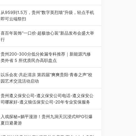
为扎实推进2026“千团万人推普强国行”大学生暑
期社会实践，牢牢紧扣 “雅韵传普…
从959到1.5万，贵州“数字英烈墙”升级，轻点手机
即可云端祭扫
八一建军节到来之际，由贵州省退役军人事务厅指
导，贵阳市退役军人事务局联合贵州广电…
喜百年装饰“一口价·超极放心装”新品发布会盛大举
行
2026年7月31日，喜百年装饰“一口价·超极放心
装”新品发布会在贵阳隆重举行。…
贵州200-300分低分捡漏专科推荐｜新能源汽修
类外省 5 所优质民办高职盘点
在贵州省高考志愿填报体系中，200至300分数段
考生可选择的省内工科、新能源汽车…
以乐会友·共赴清凉 第四届“爽爽贵阳·青春之声”校
园艺术交流活动启动
七月的贵阳，清风送爽，第四届“爽爽贵阳·青春之
声”校园管弦乐（合唱）艺术交流活动…
贵州遵义保安公司-遵义保安公司电话-遵义保安公
司哪家好-遵义狼伍保安公司-20年专业安保服务
在遵义，不管是企业园区运营、小区物业管理、建
筑工地施工、商业商场经营，还是举办各…
入戏探秘+躺平漫游！贵州九洞天沉浸式RPG引爆
夏日避暑游
入伏后的贵州，清凉依旧。而在毕节深处的九洞天
景区，贵州首个水上喀斯特沉浸式RPG…