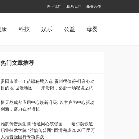
关于我们
联系我们
商务合作
健康
科技
娱乐
公益
母婴
热门文章推荐
贵阳市唯一！苗疆秘境入选“贵州很值得·抖音心动
目的地”世遗地图——来贵阳，必赴一场秘境之约
2026年7月21日，2026年“贵州很值得”暨抖音“心
动目的地”（贵州站）主题…
恒天然成都应用中心焕新升级: 以客户为中心驱动
创新，蓄力在华增长
融合全球研发实力与本土洞察，深化客户共创，赋
能西南市场创新发展 （7月27日，成…
雅韵传普润边疆 语通同心筑强国——哈尔滨铁道
职业技术学院 “雅韵传普团” 圆满完成2026千团万
人推普强国行专项实践