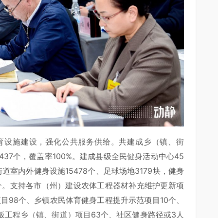
育设施建设，强化公共服务供给。共建成乡（镇、街
37个，覆盖率100%。建成县级全民健身活动中心45
道室内外健身设施15478个、足球场地3179块，健身
19个。支持各市（州）建设农体工程器材补充维护更新项
项目98个、乡镇农民体育健身工程提升示范项目10个、
板工程乡（镇、街道）项目63个、社区健身路径或3人