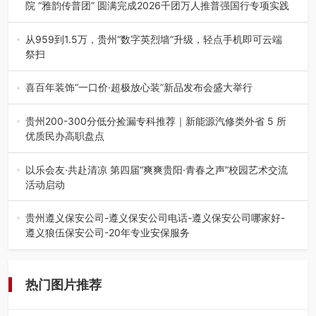
院 “雅韵传普团” 圆满完成2026千团万人推普强国行专项实践
为扎实推进2026“千团万人推普强国行”大学生暑期社会实
践，牢牢紧扣 “雅韵传普…
从959到1.5万，贵州“数字英烈墙”升级，轻点手机即可云端
祭扫
八一建军节到来之际，由贵州省退役军人事务厅指导，贵阳
市退役军人事务局联合贵州广电…
喜百年装饰“一口价·超极放心装”新品发布会盛大举行
2026年7月31日，喜百年装饰“一口价·超极放心装”新品发布
会在贵阳隆重举行。…
贵州200-300分低分捡漏专科推荐｜新能源汽修类外省 5 所
优质民办高职盘点
在贵州省高考志愿填报体系中，200至300分数段考生可选择
的省内工科、新能源汽车…
以乐会友·共赴清凉 第四届“爽爽贵阳·青春之声”校园艺术交流
活动启动
七月的贵阳，清风送爽，第四届“爽爽贵阳·青春之声”校园管
弦乐（合唱）艺术交流活动…
贵州遵义保安公司-遵义保安公司电话-遵义保安公司哪家好-
遵义狼伍保安公司-20年专业安保服务
在遵义，不管是企业园区运营、小区物业管理、建筑工地施
工、商业商场经营，还是举办各…
热门图片推荐