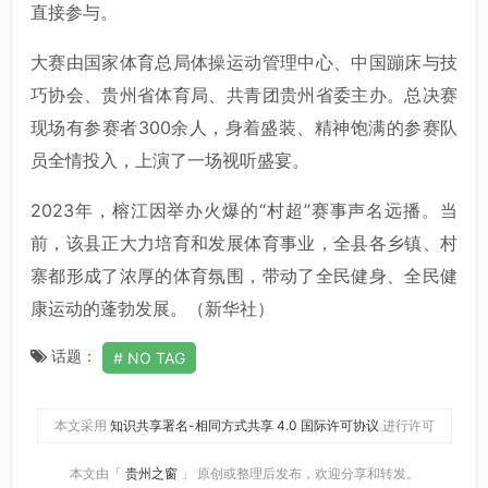
直接参与。
大赛由国家体育总局体操运动管理中心、中国蹦床与技
巧协会、贵州省体育局、共青团贵州省委主办。总决赛
现场有参赛者300余人，身着盛装、精神饱满的参赛队
员全情投入，上演了一场视听盛宴。
2023年，榕江因举办火爆的“村超”赛事声名远播。当
前，该县正大力培育和发展体育事业，全县各乡镇、村
寨都形成了浓厚的体育氛围，带动了全民健身、全民健
康运动的蓬勃发展。（新华社）
话题：
NO TAG
本文采用
知识共享署名-相同方式共享 4.0 国际许可协议
进行许可
本文由「
贵州之窗
」 原创或整理后发布，欢迎分享和转发。