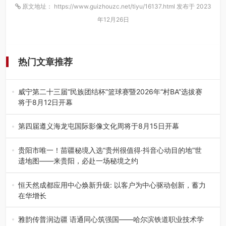
原文地址： https://www.guizhouzc.net/tiyu/16137.html 发布于 2023
年12月26日
热门文章推荐
威宁第二十三届“民族团结杯”篮球赛暨2026年“村BA”选拔赛
将于8月12日开幕
8月7日，威宁彝族回族苗族自治县第二十三届“民族团结
杯”篮球赛暨2026年“村B…
第四届遵义海龙屯国际影像文化周将于8月15日开幕
8月7日，第四届遵义海龙屯国际影像文化周媒体通气会在世
界文化遗产地海龙屯核心景区…
贵阳市唯一！苗疆秘境入选“贵州很值得·抖音心动目的地”世
遗地图——来贵阳，必赴一场秘境之约
2026年7月21日，2026年“贵州很值得”暨抖音“心动目的
地”（贵州站）主题…
恒天然成都应用中心焕新升级: 以客户为中心驱动创新，蓄力
在华增长
融合全球研发实力与本土洞察，深化客户共创，赋能西南市
场创新发展 （7月27日，成…
雅韵传普润边疆 语通同心筑强国——哈尔滨铁道职业技术学