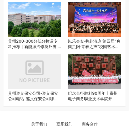
贵州200-300分低分捡漏专
以乐会友·共赴清凉 第四届“爽
科推荐｜新能源汽修类外省 5
爽贵阳·青春之声”校园艺术交
所优质民办高职盘点
流活动启动
贵州遵义保安公司-遵义保安
纪念长征胜利90周年丨贵州
公司电话-遵义保安公司哪家
电子商务职业技术学院开
好-遵义狼伍保安公司-20年专
展“重走长征路・传承报国
业安保服务
志”红色研学实践活动
关于我们
联系我们
商务合作