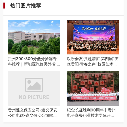
热门图片推荐
贵州200-300分低分捡漏专
以乐会友·共赴清凉 第四届“爽
科推荐｜新能源汽修类外省 5
爽贵阳·青春之声”校园艺术交
所优质民办高职盘点
流活动启动
贵州遵义保安公司-遵义保安
纪念长征胜利90周年丨贵州
公司电话-遵义保安公司哪家
电子商务职业技术学院开
好-遵义狼伍保安公司-20年专
展“重走长征路・传承报国
业安保服务
志”红色研学实践活动