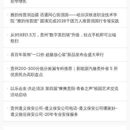
在华增长
融合全球研发实力与本土洞察，深化客户共创，赋能西南市
场创新发展 （7月27日，成…
雅韵传普润边疆 语通同心筑强国——哈尔滨铁道职业技术学
院 “雅韵传普团” 圆满完成2026千团万人推普强国行专项实践
为扎实推进2026“千团万人推普强国行”大学生暑期社会实
践，牢牢紧扣 “雅韵传普…
从959到1.5万，贵州“数字英烈墙”升级，轻点手机即可云端
祭扫
八一建军节到来之际，由贵州省退役军人事务厅指导，贵阳
市退役军人事务局联合贵州广电…
喜百年装饰“一口价·超极放心装”新品发布会盛大举行
2026年7月31日，喜百年装饰“一口价·超极放心装”新品发布
会在贵阳隆重举行。…
贵州200-300分低分捡漏专科推荐｜新能源汽修类外省 5 所
优质民办高职盘点
在贵州省高考志愿填报体系中，200至300分数段考生可选择
的省内工科、新能源汽车…
以乐会友·共赴清凉 第四届“爽爽贵阳·青春之声”校园艺术交流
活动启动
七月的贵阳，清风送爽，第四届“爽爽贵阳·青春之声”校园管
弦乐（合唱）艺术交流活动…
贵州遵义保安公司-遵义保安公司电话-遵义保安公司哪家好-
遵义狼伍保安公司-20年专业安保服务
在遵义，不管是企业园区运营、小区物业管理、建筑工地施
工、商业商场经营，还是举办各…