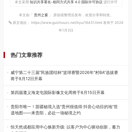
本文采用
知识共享署名-相同方式共享 4.0 国际许可协议
进行许可
本文由「
贵州之窗
」 原创或整理后发布，欢迎分享和转发。
原文地址： https://www.guizhouzc.net/tiyu/16431.html 发布于 2024
年1月3日
热门文章推荐
威宁第二十三届“民族团结杯”篮球赛暨2026年“村BA”选拔赛
将于8月12日开幕
8月7日，威宁彝族回族苗族自治县第二十三届“民族团结
杯”篮球赛暨2026年“村B…
第四届遵义海龙屯国际影像文化周将于8月15日开幕
8月7日，第四届遵义海龙屯国际影像文化周媒体通气会在世
界文化遗产地海龙屯核心景区…
贵阳市唯一！苗疆秘境入选“贵州很值得·抖音心动目的地”世
遗地图——来贵阳，必赴一场秘境之约
2026年7月21日，2026年“贵州很值得”暨抖音“心动目的
地”（贵州站）主题…
恒天然成都应用中心焕新升级: 以客户为中心驱动创新，蓄力