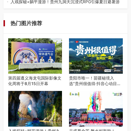
入戏探秘+躺平漫游！贵州九洞天沉浸式RPG引爆夏日避暑游
入伏后的贵州，清凉依旧。而在毕节深处的九洞天景区，贵
州首个水上喀斯特沉浸式RPG…
热门图片推荐
第四届遵义海龙屯国际影像文
贵阳市唯一！苗疆秘境入
化周将于8月15日开幕
选“贵州很值得·抖音心动目的
地”世遗地图——来贵阳，必
赴一场秘境之约
入戏探秘+躺平漫游！贵州九
品盛夏金芒 舞乡村新韵！