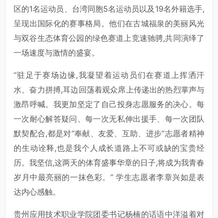
区的1名运动员、台湾同胞5名运动员以及19名外籍选手,
呈现出国际化的赛事格局。他们在古城福泉的美丽风光
与双谷生态体育公园的绿色赛道上竞速驰骋,共同演绎了
一场速度与激情的盛宴。
“驻足于赛场边缘,我凝望着运动员们在赛道上挥洒汗
水、奋力拼搏,耳边回荡着观众席上传递出的热烈掌声与
激昂呼喊。我更加坚定了自己投身志愿服务的决心。每
一次耐心解答疑问、每一次无私伸出援手、每一次团队
默契配合,都是对“奉献、友爱、互助、进步”志愿者精神
的生动诠释,也是我个人成长道路上不可或缺的宝贵经
历。我坚信,这两天的体育盛事华章的日子,将成为我青春
岁月中最亮丽的一抹色彩。” 学生志愿者李章兴如是表
达内心感触。
贵州应用技术职业学院团委书记杨楠的话语中洋溢着对