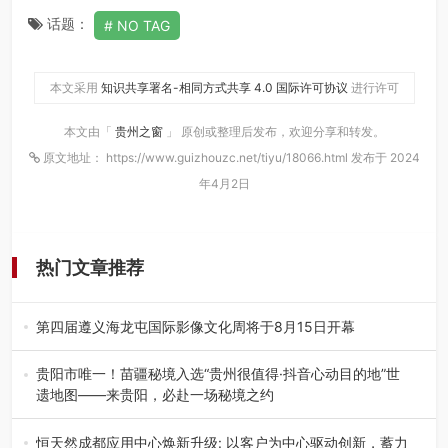
话题：
NO TAG
本文采用
知识共享署名-相同方式共享 4.0 国际许可协议
进行许可
本文由「
贵州之窗
」 原创或整理后发布，欢迎分享和转发。
原文地址： https://www.guizhouzc.net/tiyu/18066.html 发布于 2024
年4月2日
热门文章推荐
第四届遵义海龙屯国际影像文化周将于8月15日开幕
8月7日，第四届遵义海龙屯国际影像文化周媒体通气会在世
界文化遗产地海龙屯核心景区…
贵阳市唯一！苗疆秘境入选“贵州很值得·抖音心动目的地”世
遗地图——来贵阳，必赴一场秘境之约
2026年7月21日，2026年“贵州很值得”暨抖音“心动目的
地”（贵州站）主题…
恒天然成都应用中心焕新升级: 以客户为中心驱动创新，蓄力