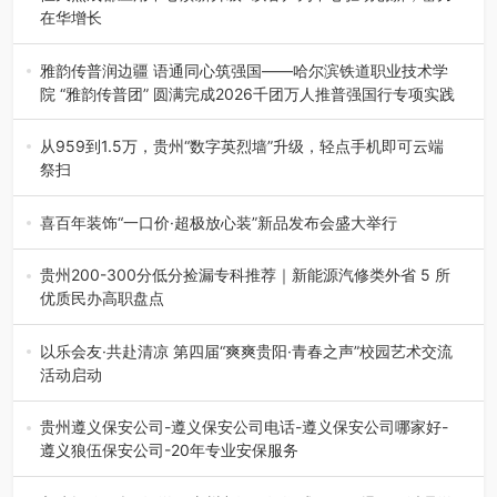
在华增长
融合全球研发实力与本土洞察，深化客户共创，赋能西南市
场创新发展 （7月27日，成…
雅韵传普润边疆 语通同心筑强国——哈尔滨铁道职业技术学
院 “雅韵传普团” 圆满完成2026千团万人推普强国行专项实践
为扎实推进2026“千团万人推普强国行”大学生暑期社会实
践，牢牢紧扣 “雅韵传普…
从959到1.5万，贵州“数字英烈墙”升级，轻点手机即可云端
祭扫
八一建军节到来之际，由贵州省退役军人事务厅指导，贵阳
市退役军人事务局联合贵州广电…
喜百年装饰“一口价·超极放心装”新品发布会盛大举行
2026年7月31日，喜百年装饰“一口价·超极放心装”新品发布
会在贵阳隆重举行。…
贵州200-300分低分捡漏专科推荐｜新能源汽修类外省 5 所
优质民办高职盘点
在贵州省高考志愿填报体系中，200至300分数段考生可选择
的省内工科、新能源汽车…
以乐会友·共赴清凉 第四届“爽爽贵阳·青春之声”校园艺术交流
活动启动
七月的贵阳，清风送爽，第四届“爽爽贵阳·青春之声”校园管
弦乐（合唱）艺术交流活动…
贵州遵义保安公司-遵义保安公司电话-遵义保安公司哪家好-
遵义狼伍保安公司-20年专业安保服务
在遵义，不管是企业园区运营、小区物业管理、建筑工地施
工、商业商场经营，还是举办各…