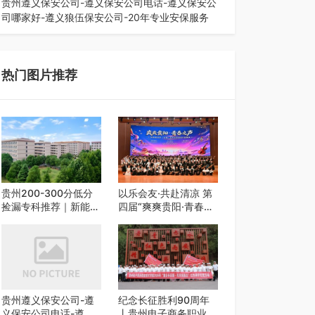
贵州遵义保安公司-遵义保安公司电话-遵义保安公
司哪家好-遵义狼伍保安公司-20年专业安保服务
在遵义，不管是企业园区运营、小区物业管理、建
筑工地施工、商业商场经营，还是举办各…
热门图片推荐
贵州200-300分低分
以乐会友·共赴清凉 第
捡漏专科推荐｜新能源
四届“爽爽贵阳·青春之
汽修类外省 5 所优质
声”校园艺术交流活动
民办高职盘点
启动
贵州遵义保安公司-遵
纪念长征胜利90周年
义保安公司电话-遵义
丨贵州电子商务职业技