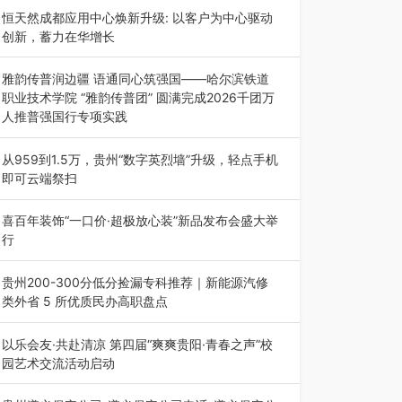
动目的地”（贵州站）主题…
恒天然成都应用中心焕新升级: 以客户为中心驱动
创新，蓄力在华增长
融合全球研发实力与本土洞察，深化客户共创，赋
能西南市场创新发展 （7月27日，成…
雅韵传普润边疆 语通同心筑强国——哈尔滨铁道
职业技术学院 “雅韵传普团” 圆满完成2026千团万
人推普强国行专项实践
为扎实推进2026“千团万人推普强国行”大学生暑
期社会实践，牢牢紧扣 “雅韵传普…
从959到1.5万，贵州“数字英烈墙”升级，轻点手机
即可云端祭扫
八一建军节到来之际，由贵州省退役军人事务厅指
导，贵阳市退役军人事务局联合贵州广电…
喜百年装饰“一口价·超极放心装”新品发布会盛大举
行
2026年7月31日，喜百年装饰“一口价·超极放心
装”新品发布会在贵阳隆重举行。…
贵州200-300分低分捡漏专科推荐｜新能源汽修
类外省 5 所优质民办高职盘点
在贵州省高考志愿填报体系中，200至300分数段
考生可选择的省内工科、新能源汽车…
以乐会友·共赴清凉 第四届“爽爽贵阳·青春之声”校
园艺术交流活动启动
七月的贵阳，清风送爽，第四届“爽爽贵阳·青春之
声”校园管弦乐（合唱）艺术交流活动…