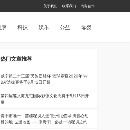
关于我们
联系我们
商务合作
健康
科技
娱乐
公益
母婴
热门文章推荐
威宁第二十三届“民族团结杯”篮球赛暨2026年“村
BA”选拔赛将于8月12日开幕
8月7日，威宁彝族回族苗族自治县第二十三届“民
族团结杯”篮球赛暨2026年“村B…
第四届遵义海龙屯国际影像文化周将于8月15日开
幕
8月7日，第四届遵义海龙屯国际影像文化周媒体
通气会在世界文化遗产地海龙屯核心景区…
贵阳市唯一！苗疆秘境入选“贵州很值得·抖音心动
目的地”世遗地图——来贵阳，必赴一场秘境之约
2026年7月21日，2026年“贵州很值得”暨抖音“心