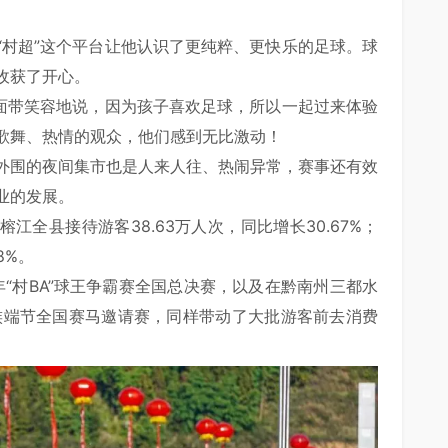
“村超”这个平台让他认识了更纯粹、更快乐的足球。球
收获了开心。
棋面带笑容地说，因为孩子喜欢足球，所以一起过来体验
歌舞、热情的观众，他们感到无比激动！
外围的夜间集市也是人来人往、热闹异常，赛事还有效
业的发展。
榕江全县接待游客38.63万人次，同比增长30.67%；
8%。
年“村BA”球王争霸赛全国总决赛，以及在黔南州三都水
水族端节全国赛马邀请赛，同样带动了大批游客前去消费