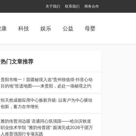
关于我们
联系我们
商务合作
健康
科技
娱乐
公益
母婴
热门文章推荐
贵阳市唯一！苗疆秘境入选“贵州很值得·抖音心动
目的地”世遗地图——来贵阳，必赴一场秘境之约
2026年7月21日，2026年“贵州很值得”暨抖音“心
动目的地”（贵州站）主题…
恒天然成都应用中心焕新升级: 以客户为中心驱动
创新，蓄力在华增长
融合全球研发实力与本土洞察，深化客户共创，赋
能西南市场创新发展 （7月27日，成…
雅韵传普润边疆 语通同心筑强国——哈尔滨铁道
职业技术学院 “雅韵传普团” 圆满完成2026千团万
人推普强国行专项实践