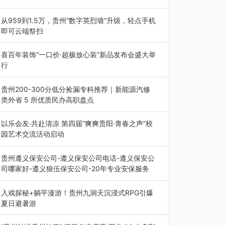
为扎实推进2026“千团万人推普强国行”大学生暑
期社会实践，牢牢紧扣 “雅韵传普…
从959到1.5万，贵州“数字英烈墙”升级，轻点手机
即可云端祭扫
八一建军节到来之际，由贵州省退役军人事务厅指
导，贵阳市退役军人事务局联合贵州广电…
喜百年装饰“一口价·超极放心装”新品发布会盛大举
行
2026年7月31日，喜百年装饰“一口价·超极放心
装”新品发布会在贵阳隆重举行。…
贵州200-300分低分捡漏专科推荐｜新能源汽修
类外省 5 所优质民办高职盘点
在贵州省高考志愿填报体系中，200至300分数段
考生可选择的省内工科、新能源汽车…
以乐会友·共赴清凉 第四届“爽爽贵阳·青春之声”校
园艺术交流活动启动
七月的贵阳，清风送爽，第四届“爽爽贵阳·青春之
声”校园管弦乐（合唱）艺术交流活动…
贵州遵义保安公司-遵义保安公司电话-遵义保安公
司哪家好-遵义狼伍保安公司-20年专业安保服务
在遵义，不管是企业园区运营、小区物业管理、建
筑工地施工、商业商场经营，还是举办各…
入戏探秘+躺平漫游！贵州九洞天沉浸式RPG引爆
夏日避暑游
入伏后的贵州，清凉依旧。而在毕节深处的九洞天
景区，贵州首个水上喀斯特沉浸式RPG…