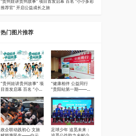
“贵州娃讲贵州故事” 项目首发启幕 百名 “小小多彩
推荐官” 开启公益成长之旅
近日，由贵州教育出版社、阅美黔途阅见中国全国
阅读行动网络贵州站，遵义融媒体传媒集…
热门图片推荐
“贵州娃讲贵州故事” 项
“健康相伴 公益同行
目首发启幕 百名 “小小
”贵阳站第一期——岳
多彩推荐官” 开启公益
阳新华达制药贵阳社区
成长之旅
健康公益科普活动
政企联动践初心 文旅
足球少年 追觅未来：
赋能惠民生——白云区
追觅公益助力乡村少年