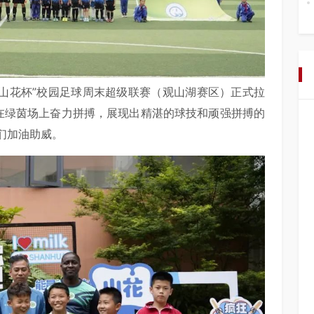
“山花杯”校园足球周末超级联赛（观山湖赛区）正式拉
们在绿茵场上奋力拼搏，展现出精湛的球技和顽强拼搏的
们加油助威。