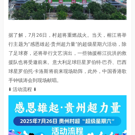
据了解，7月26日，村超将重燃战火。当天，榕江将举
行主题为“感恩雄起·贵州超力量”的超级星期六活动，除
了足球赛，还将举行文艺演出，一些驰援榕江抗洪的救
援队也将受邀前来。
意大利足球巨星
罗伯特·巴乔
、巴西
球星罗伯托·卡洛斯将前来现场助阵，此外，中国香港歌
手钟镇涛会到现场献唱。
⬇️ 活动流程 ⬇️