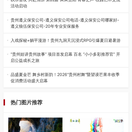
活动启动
七月的贵阳，清风送爽，第四届“爽爽贵阳·青春之声”校园管
弦乐（合唱）艺术交流活动…
贵州遵义保安公司-遵义保安公司电话-遵义保安公司哪家好-
遵义狼伍保安公司-20年专业安保服务
在遵义，不管是企业园区运营、小区物业管理、建筑工地施
工、商业商场经营，还是举办各…
入戏探秘+躺平漫游！贵州九洞天沉浸式RPG引爆夏日避暑游
入伏后的贵州，清凉依旧。而在毕节深处的九洞天景区，贵
州首个水上喀斯特沉浸式RPG…
“贵州娃讲贵州故事” 项目首发启幕 百名 “小小多彩推荐官” 开
启公益成长之旅
近日，由贵州教育出版社、阅美黔途阅见中国全国阅读行动
网络贵州站，遵义融媒体传媒集…
品盛夏金芒 舞乡村新韵！2026“贵州村舞”暨望谟芒果丰收季
促消费活动盛大启幕
盛夏瑶乡，金芒盈野，歌舞飞扬。7月22日，2026“贵州村
舞”暨望谟芒果丰收季促…
热门图片推荐