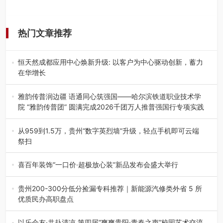
热门文章推荐
恒天然成都应用中心焕新升级: 以客户为中心驱动创新，蓄力
在华增长
融合全球研发实力与本土洞察，深化客户共创，赋能西南市
场创新发展 （7月27日，成…
雅韵传普润边疆 语通同心筑强国——哈尔滨铁道职业技术学
院 “雅韵传普团” 圆满完成2026千团万人推普强国行专项实践
为扎实推进2026“千团万人推普强国行”大学生暑期社会实
践，牢牢紧扣 “雅韵传普…
从959到1.5万，贵州“数字英烈墙”升级，轻点手机即可云端
祭扫
八一建军节到来之际，由贵州省退役军人事务厅指导，贵阳
市退役军人事务局联合贵州广电…
喜百年装饰“一口价·超极放心装”新品发布会盛大举行
2026年7月31日，喜百年装饰“一口价·超极放心装”新品发布
会在贵阳隆重举行。…
贵州200-300分低分捡漏专科推荐｜新能源汽修类外省 5 所
优质民办高职盘点
在贵州省高考志愿填报体系中，200至300分数段考生可选择
的省内工科、新能源汽车…
以乐会友·共赴清凉 第四届“爽爽贵阳·青春之声”校园艺术交流