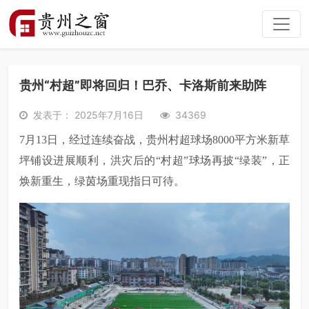
贵州“村超”即将回归！巴乔、卡洛斯前来助阵
发表于： 2025年7月16日
34369
7月13日，经过连续奋
战，贵州村超
球场
8000平方米新草
坪铺设
进展顺利，
洪灾后的
“
村超
”
球场再披
“绿装”，
正
焕新重生
，绿茵场重现指日可待
。