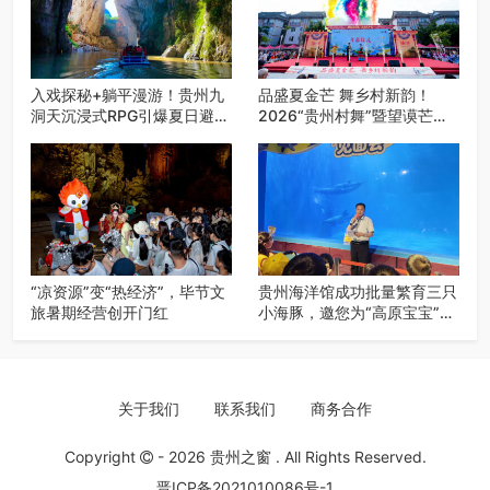
入戏探秘+躺平漫游！贵州九
品盛夏金芒 舞乡村新韵！
洞天沉浸式RPG引爆夏日避暑
2026“贵州村舞”暨望谟芒果
游
丰收季促消费活动盛大启幕
“凉资源”变“热经济”，毕节文
贵州海洋馆成功批量繁育三只
旅暑期经营创开门红
小海豚，邀您为“高原宝宝”起
名
关于我们
联系我们
商务合作
Copyright
- 2026
贵州之窗
. All Rights Reserved.
晋ICP备2021010086号-1