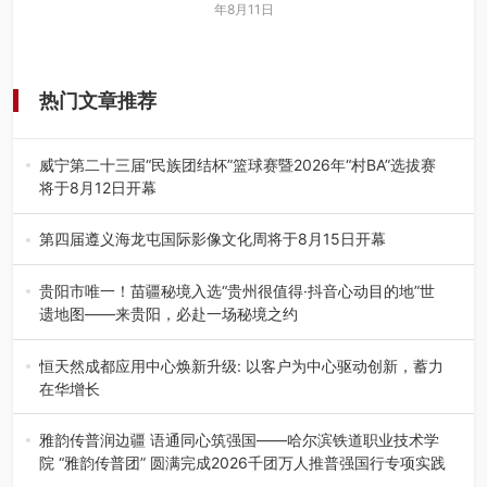
年8月11日
热门文章推荐
威宁第二十三届“民族团结杯”篮球赛暨2026年“村BA”选拔赛
将于8月12日开幕
8月7日，威宁彝族回族苗族自治县第二十三届“民族团结
杯”篮球赛暨2026年“村B…
第四届遵义海龙屯国际影像文化周将于8月15日开幕
8月7日，第四届遵义海龙屯国际影像文化周媒体通气会在世
界文化遗产地海龙屯核心景区…
贵阳市唯一！苗疆秘境入选“贵州很值得·抖音心动目的地”世
遗地图——来贵阳，必赴一场秘境之约
2026年7月21日，2026年“贵州很值得”暨抖音“心动目的
地”（贵州站）主题…
恒天然成都应用中心焕新升级: 以客户为中心驱动创新，蓄力
在华增长
融合全球研发实力与本土洞察，深化客户共创，赋能西南市
场创新发展 （7月27日，成…
雅韵传普润边疆 语通同心筑强国——哈尔滨铁道职业技术学
院 “雅韵传普团” 圆满完成2026千团万人推普强国行专项实践
为扎实推进2026“千团万人推普强国行”大学生暑期社会实