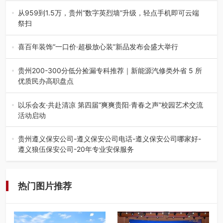
践，牢牢紧扣 “雅韵传普…
从959到1.5万，贵州“数字英烈墙”升级，轻点手机即可云端
祭扫
八一建军节到来之际，由贵州省退役军人事务厅指导，贵阳
市退役军人事务局联合贵州广电…
喜百年装饰“一口价·超极放心装”新品发布会盛大举行
2026年7月31日，喜百年装饰“一口价·超极放心装”新品发布
会在贵阳隆重举行。…
贵州200-300分低分捡漏专科推荐｜新能源汽修类外省 5 所
优质民办高职盘点
在贵州省高考志愿填报体系中，200至300分数段考生可选择
的省内工科、新能源汽车…
以乐会友·共赴清凉 第四届“爽爽贵阳·青春之声”校园艺术交流
活动启动
七月的贵阳，清风送爽，第四届“爽爽贵阳·青春之声”校园管
弦乐（合唱）艺术交流活动…
贵州遵义保安公司-遵义保安公司电话-遵义保安公司哪家好-
遵义狼伍保安公司-20年专业安保服务
在遵义，不管是企业园区运营、小区物业管理、建筑工地施
工、商业商场经营，还是举办各…
热门图片推荐