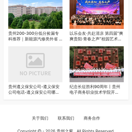
贵州200-300分低分捡漏专
以乐会友·共赴清凉 第四届“爽
科推荐｜新能源汽修类外省 5
爽贵阳·青春之声”校园艺术交
所优质民办高职盘点
流活动启动
贵州遵义保安公司-遵义保安
纪念长征胜利90周年丨贵州
公司电话-遵义保安公司哪家
电子商务职业技术学院开
好-遵义狼伍保安公司-20年专
展“重走长征路・传承报国
业安保服务
志”红色研学实践活动
关于我们
联系我们
商务合作
Copyright
- 2026
贵州之窗
. All Rights Reserved.