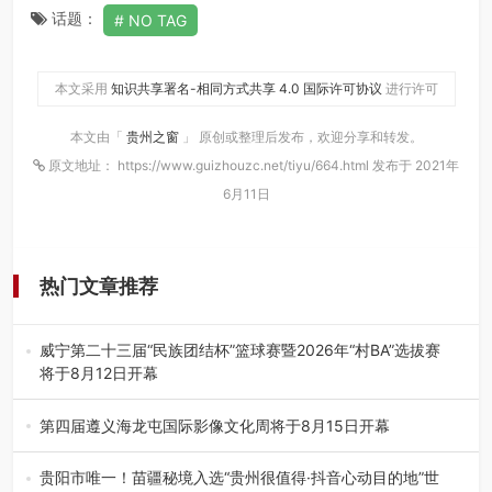
话题：
NO TAG
本文采用
知识共享署名-相同方式共享 4.0 国际许可协议
进行许可
本文由「
贵州之窗
」 原创或整理后发布，欢迎分享和转发。
原文地址： https://www.guizhouzc.net/tiyu/664.html 发布于 2021年
6月11日
热门文章推荐
威宁第二十三届“民族团结杯”篮球赛暨2026年“村BA”选拔赛
将于8月12日开幕
8月7日，威宁彝族回族苗族自治县第二十三届“民族团结
杯”篮球赛暨2026年“村B…
第四届遵义海龙屯国际影像文化周将于8月15日开幕
8月7日，第四届遵义海龙屯国际影像文化周媒体通气会在世
界文化遗产地海龙屯核心景区…
贵阳市唯一！苗疆秘境入选“贵州很值得·抖音心动目的地”世