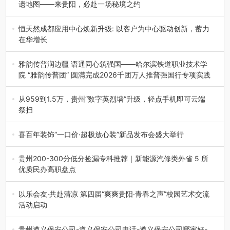
遗地图——来贵阳，必赴一场秘境之约
2026年7月21日，2026年“贵州很值得”暨抖音“心动目的
地”（贵州站）主题…
恒天然成都应用中心焕新升级: 以客户为中心驱动创新，蓄力
在华增长
融合全球研发实力与本土洞察，深化客户共创，赋能西南市
场创新发展 （7月27日，成…
雅韵传普润边疆 语通同心筑强国——哈尔滨铁道职业技术学
院 “雅韵传普团” 圆满完成2026千团万人推普强国行专项实践
为扎实推进2026“千团万人推普强国行”大学生暑期社会实
践，牢牢紧扣 “雅韵传普…
从959到1.5万，贵州“数字英烈墙”升级，轻点手机即可云端
祭扫
八一建军节到来之际，由贵州省退役军人事务厅指导，贵阳
市退役军人事务局联合贵州广电…
喜百年装饰“一口价·超极放心装”新品发布会盛大举行
2026年7月31日，喜百年装饰“一口价·超极放心装”新品发布
会在贵阳隆重举行。…
贵州200-300分低分捡漏专科推荐｜新能源汽修类外省 5 所
优质民办高职盘点
在贵州省高考志愿填报体系中，200至300分数段考生可选择
的省内工科、新能源汽车…
以乐会友·共赴清凉 第四届“爽爽贵阳·青春之声”校园艺术交流
活动启动
七月的贵阳，清风送爽，第四届“爽爽贵阳·青春之声”校园管
弦乐（合唱）艺术交流活动…
贵州遵义保安公司-遵义保安公司电话-遵义保安公司哪家好-