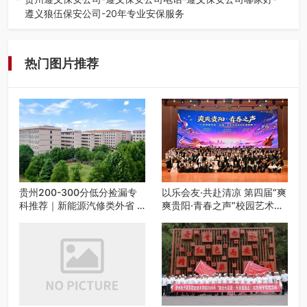
遵义狼伍保安公司-20年专业安保服务
在遵义，不管是企业园区运营、小区物业管理、建筑工地施
工、商业商场经营，还是举办各…
热门图片推荐
贵州200-300分低分捡漏专
以乐会友·共赴清凉 第四届“爽
科推荐｜新能源汽修类外省 5
爽贵阳·青春之声”校园艺术交
所优质民办高职盘点
流活动启动