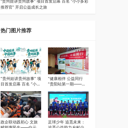
“贵州娃讲贵州故事” 项目首发启幕 百名 “小小多彩
推荐官” 开启公益成长之旅
近日，由贵州教育出版社、阅美黔途阅见中国全国
阅读行动网络贵州站，遵义融媒体传媒集…
热门图片推荐
“贵州娃讲贵州故事” 项
“健康相伴 公益同行
目首发启幕 百名 “小小
”贵阳站第一期——岳
多彩推荐官” 开启公益
阳新华达制药贵阳社区
成长之旅
健康公益科普活动
政企联动践初心 文旅
足球少年 追觅未来：
赋能惠民生——白云区
追觅公益助力乡村少年