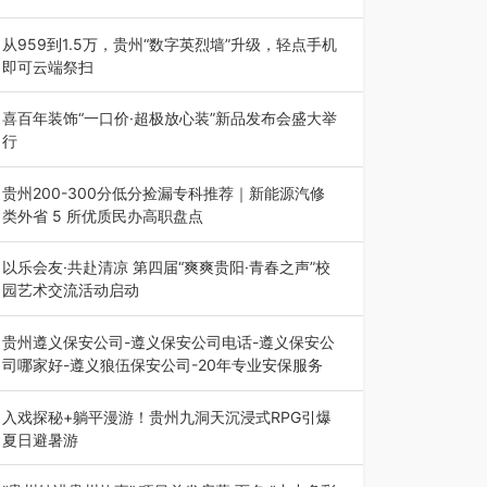
为扎实推进2026“千团万人推普强国行”大学生暑
期社会实践，牢牢紧扣 “雅韵传普…
从959到1.5万，贵州“数字英烈墙”升级，轻点手机
即可云端祭扫
八一建军节到来之际，由贵州省退役军人事务厅指
导，贵阳市退役军人事务局联合贵州广电…
喜百年装饰“一口价·超极放心装”新品发布会盛大举
行
2026年7月31日，喜百年装饰“一口价·超极放心
装”新品发布会在贵阳隆重举行。…
贵州200-300分低分捡漏专科推荐｜新能源汽修
类外省 5 所优质民办高职盘点
在贵州省高考志愿填报体系中，200至300分数段
考生可选择的省内工科、新能源汽车…
以乐会友·共赴清凉 第四届“爽爽贵阳·青春之声”校
园艺术交流活动启动
七月的贵阳，清风送爽，第四届“爽爽贵阳·青春之
声”校园管弦乐（合唱）艺术交流活动…
贵州遵义保安公司-遵义保安公司电话-遵义保安公
司哪家好-遵义狼伍保安公司-20年专业安保服务
在遵义，不管是企业园区运营、小区物业管理、建
筑工地施工、商业商场经营，还是举办各…
入戏探秘+躺平漫游！贵州九洞天沉浸式RPG引爆
夏日避暑游
入伏后的贵州，清凉依旧。而在毕节深处的九洞天
景区，贵州首个水上喀斯特沉浸式RPG…