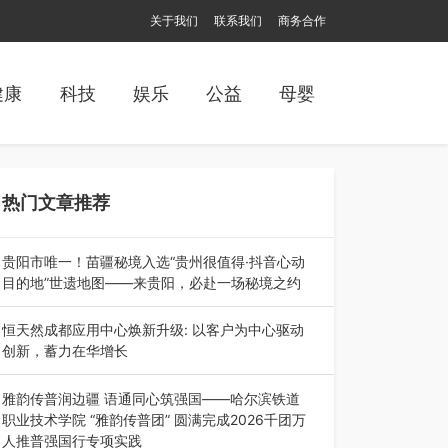
关于我们
联系我们
商务合作
健康
科技
娱乐
公益
母婴
热门文章推荐
贵阳市唯一！苗疆秘境入选“贵州很值得·抖音心动
目的地”世遗地图——来贵阳，必赴一场秘境之约
2026年7月21日，2026年“贵州很值得”暨抖音“心
动目的地”（贵州站）主题…
恒天然成都应用中心焕新升级: 以客户为中心驱动
创新，蓄力在华增长
融合全球研发实力与本土洞察，深化客户共创，赋
能西南市场创新发展 （7月27日，成…
雅韵传普润边疆 语通同心筑强国——哈尔滨铁道
职业技术学院 “雅韵传普团” 圆满完成2026千团万
人推普强国行专项实践