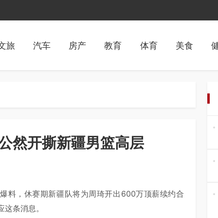
文旅
汽车
房产
教育
体育
美食
琦公然开撕新疆男篮高层
宇爆料，休赛期新疆队将为周琦开出600万顶薪续约合
应这条消息。