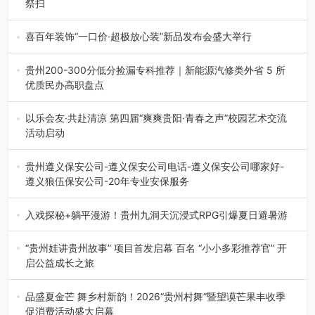
祭扫
八一建军节到来之际，由贵州省退役军人事务厅指导，贵阳
市退役军人事务局联合贵州广电…
喜百年装饰“一口价·超极放心装”新品发布会盛大举行
2026年7月31日，喜百年装饰“一口价·超极放心装”新品发布
会在贵阳隆重举行。…
贵州200-300分低分捡漏专科推荐｜新能源汽修类外省 5 所
优质民办高职盘点
在贵州省高考志愿填报体系中，200至300分数段考生可选择
的省内工科、新能源汽车…
以乐会友·共赴清凉 第四届“爽爽贵阳·青春之声”校园艺术交流
活动启动
七月的贵阳，清风送爽，第四届“爽爽贵阳·青春之声”校园管
弦乐（合唱）艺术交流活动…
贵州遵义保安公司-遵义保安公司电话-遵义保安公司哪家好-
遵义狼伍保安公司-20年专业安保服务
在遵义，不管是企业园区运营、小区物业管理、建筑工地施
工、商业商场经营，还是举办各…
入戏探秘+躺平漫游！贵州九洞天沉浸式RPG引爆夏日避暑游
入伏后的贵州，清凉依旧。而在毕节深处的九洞天景区，贵
州首个水上喀斯特沉浸式RPG…
“贵州娃讲贵州故事” 项目首发启幕 百名 “小小多彩推荐官” 开
启公益成长之旅
近日，由贵州教育出版社、阅美黔途阅见中国全国阅读行动
网络贵州站，遵义融媒体传媒集…
品盛夏金芒 舞乡村新韵！2026“贵州村舞”暨望谟芒果丰收季
促消费活动盛大启幕