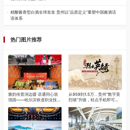
盛夏瑶乡，金芒盈野，歌舞飞扬。7月22日，2026“贵州村
舞”暨望谟芒果丰收季促…
精酿酱香型白酒全球首发 贵州以”品质定义”重塑中国酱酒话
语体系
——九大酒厂联合签署品质公约 企业标准严于国标 "卖酒向
卖生活方式转变"战略…
热门图片推荐
雅韵传普润边疆 语通同心筑
从959到1.5万，贵州“数字英
强国——哈尔滨铁道职业技术
烈墙”升级，轻点手机即可云
学院 “雅韵传普团” 圆满完成
端祭扫
2026千团万人推普强国行专
项实践