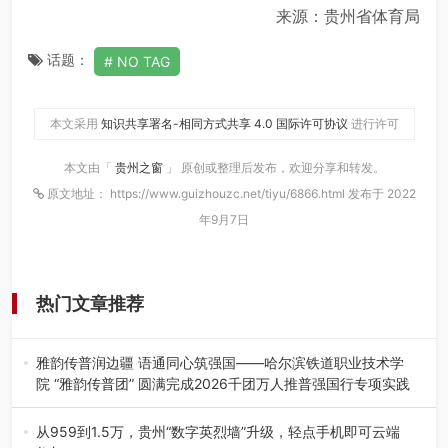
来源：贵州省体育局
话题：
NO TAG
本文采用
知识共享署名-相同方式共享 4.0 国际许可协议
进行许可
本文由「
贵州之窗
」 原创或整理后发布，欢迎分享和转发。
原文地址： https://www.guizhouzc.net/tiyu/6866.html 发布于 2022
年9月7日
热门文章推荐
雅韵传普润边疆 语通同心筑强国——哈尔滨铁道职业技术学
院 “雅韵传普团” 圆满完成2026千团万人推普强国行专项实践
为扎实推进2026“千团万人推普强国行”大学生暑期社会实
践，牢牢紧扣 “雅韵传普…
从959到1.5万，贵州“数字英烈墙”升级，轻点手机即可云端