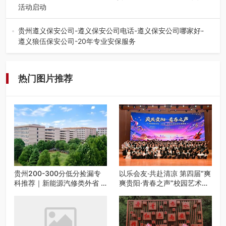
活动启动
七月的贵阳，清风送爽，第四届“爽爽贵阳·青春之声”校园管
弦乐（合唱）艺术交流活动…
贵州遵义保安公司-遵义保安公司电话-遵义保安公司哪家好-
遵义狼伍保安公司-20年专业安保服务
在遵义，不管是企业园区运营、小区物业管理、建筑工地施
工、商业商场经营，还是举办各…
热门图片推荐
贵州200-300分低分捡漏专
以乐会友·共赴清凉 第四届“爽
科推荐｜新能源汽修类外省 5
爽贵阳·青春之声”校园艺术交
所优质民办高职盘点
流活动启动