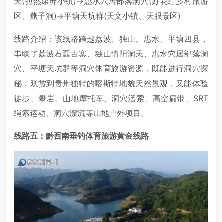
天(拉然康养小镇)→惠水穴居部落洞穴(好花红乡村旅游
区、燕子洞)→平塘天坑群(天文小镇、天眼景区)
线路介绍：该线路跨越荔波、独山、惠水、平塘四县，
串联了荔波石磊古寨、独山情阳洞天、惠水穴居部落洞
穴、平塘天坑群等洞穴体育旅游资源，既能进行洞穴探
秘，观赏到贵州独特的喀斯特地貌天然景观，又能体验
徒步、攀岩、山地摩托车、洞穴溜索、高空扁带、SRT
绳索运动、洞穴漂流等山地户外项目。
线路五：黔西南垂钓体育旅游黄金线路