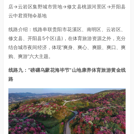
店→云岩区集野城市营地→修文县桃源河景区→开阳县
云中君滑翔伞基地
线路介绍：线路串联贵阳市花溪区、南明区、云岩区、
修文县、开阳县5个区(县)，在体育旅游资源之外，充分
结合城市夜间经济，体现“爽身、爽心、爽眼、爽口、爽
购、爽游”六大主题。
线路九：“磅礴乌蒙花海毕节”山地康养体育旅游黄金线
路