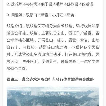
2. 莲花坪→格头坳→猴子岩→毛坪→姊妹岩→四道瀑
3. 四道瀑→双溪口→新寨→小丹江→昂英
线路介绍：该线路又可细分为自驾线路、骑行线路和穿
越雷公坪徒步线路，主要以雷公山、西江千户苗寨、雷
公坪等核心区域，开展登山、徒步、露营、攀岩、山地
自行车、马拉松、越野等山地运动，串联起各个民俗
村，形成雷公山多彩山地运动环，打造集山地体育、民
族运动、户外休闲、度假养生、民俗体验于一体的文体
旅特色走廊。
线路三：遵义赤水河谷自行车骑行体育旅游黄金线路