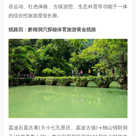
谷运动、红色体验、古镇游憩、生态科普等功能于一体
的综合性旅游度假长廊。
线路四：黔南洞穴探秘体育旅游黄金线路
荔波石磊古寨(大小七孔景区、荔波古镇)→独山情阳洞