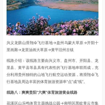
兴义龙荫山滑翔伞飞行基地→盘州乌蒙大草原→开阳十
里画廊→龙里油画大草原→黄平旧州古镇
线路介绍：该线路主要由兴义市、盘州市、开阳县、龙
里县、黄平县等县具有代表性的飞行基地串联而成，充
分利用贵州独特的山地飞行航空运动资源，将滑翔伞飞
行基地及周边丰富的体育旅游资源串“点”成“线”。
线路八：爽爽贵阳“六爽”体育旅游黄金线路
花溪区山乐鸣体育主题挑战公园→南明区黑蚊青云市集