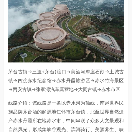
茅台古镇→三渡·(茅台)渡口→美酒河摩崖石刻→土城古
镇→四渡赤水纪念馆→赤水丹霞旅游区→赤水竹海景区
→丙安古镇→张家湾汽车露营地→大同古镇→赤水市区
线路介绍：该线路是一条以赤水河为轴线，南起世界民
族品牌茅台酒的起源地仁怀市茅台镇，北至世界自然遗
产赤水丹霞所在地赤水市，中间串联了众多人文景观和
自然风光，形成集峡谷观光、滨河骑行、美酒养生、峡