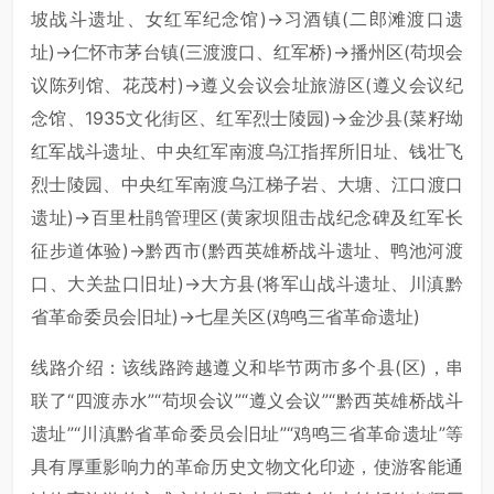
坡战斗遗址、女红军纪念馆)→习酒镇(二郎滩渡口遗
址)→仁怀市茅台镇(三渡渡口、红军桥)→播州区(苟坝会
议陈列馆、花茂村)→遵义会议会址旅游区(遵义会议纪
念馆、1935文化街区、红军烈士陵园)→金沙县(菜籽坳
红军战斗遗址、中央红军南渡乌江指挥所旧址、钱壮飞
烈士陵园、中央红军南渡乌江梯子岩、大塘、江口渡口
遗址)→百里杜鹃管理区(黄家坝阻击战纪念碑及红军长
征步道体验)→黔西市(黔西英雄桥战斗遗址、鸭池河渡
口、大关盐口旧址)→大方县(将军山战斗遗址、川滇黔
省革命委员会旧址)→七星关区(鸡鸣三省革命遗址)
线路介绍：该线路跨越遵义和毕节两市多个县(区)，串
联了“四渡赤水”“苟坝会议”“遵义会议”“黔西英雄桥战斗
遗址”“川滇黔省革命委员会旧址”“鸡鸣三省革命遗址”等
具有厚重影响力的革命历史文物文化印迹，使游客能通