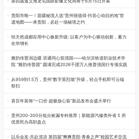
第四届遵义海龙屯国际影像文化周将于8月15日开幕
8月7日，第四届遵义海龙屯国际影像文化周媒体通气会在世
界文化遗产地海龙屯核心景区…
贵阳市唯一！苗疆秘境入选“贵州很值得·抖音心动目的地”世
遗地图——来贵阳，必赴一场秘境之约
2026年7月21日，2026年“贵州很值得”暨抖音“心动目的
地”（贵州站）主题…
恒天然成都应用中心焕新升级: 以客户为中心驱动创新，蓄力
在华增长
融合全球研发实力与本土洞察，深化客户共创，赋能西南市
场创新发展 （7月27日，成…
雅韵传普润边疆 语通同心筑强国——哈尔滨铁道职业技术学
院 “雅韵传普团” 圆满完成2026千团万人推普强国行专项实践
为扎实推进2026“千团万人推普强国行”大学生暑期社会实
践，牢牢紧扣 “雅韵传普…
从959到1.5万，贵州“数字英烈墙”升级，轻点手机即可云端
祭扫
八一建军节到来之际，由贵州省退役军人事务厅指导，贵阳
市退役军人事务局联合贵州广电…
喜百年装饰“一口价·超极放心装”新品发布会盛大举行
2026年7月31日，喜百年装饰“一口价·超极放心装”新品发布
会在贵阳隆重举行。…
贵州200-300分低分捡漏专科推荐｜新能源汽修类外省 5 所
优质民办高职盘点
在贵州省高考志愿填报体系中，200至300分数段考生可选择
的省内工科、新能源汽车…
以乐会友·共赴清凉 第四届“爽爽贵阳·青春之声”校园艺术交流