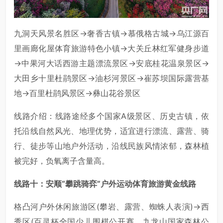
九洞天风景名胜区→奢香古镇→慕俄格古城→乌江源百
里画廊化屋体育旅游特色小镇→大关丘林红军健身步道
→中果河大话西游主题漂流景区→安底桂花温泉景区→
大田乡十里杜鹃景区→油杉河景区→崔苏坝国际露营基
地→百里杜鹃风景区→彝山花谷景区
线路介绍：线路途经多个国家A级景区、历史古镇，依
托沿线自然风光、地理优势，适宜进行漂流、露营、骑
行、徒步等山地户外活动，沿线民族风情浓郁，森林植
被完好，负氧离子含量高。
线路十：安顺“攀跳骑弈”户外运动体育旅游黄金线路
格凸河户外休闲旅游区(攀岩、露营、蜘蛛人表演)→西
秀区(百灵杯全国少儿围棋公开赛、九龙山国家森林公