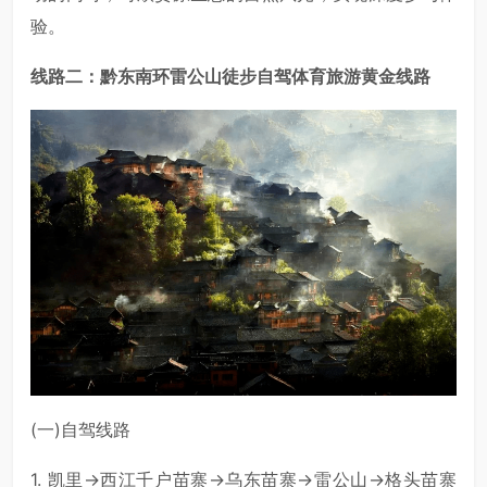
验。
线路二：黔东南环雷公山徒步自驾体育旅游黄金线路
(一)自驾线路
1. 凯里→西江千户苗寨→乌东苗寨→雷公山→格头苗寨