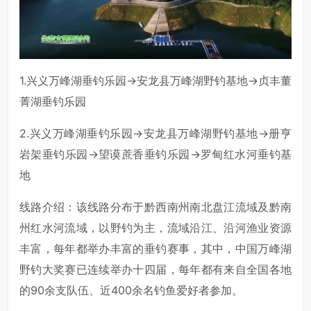
1.兴义万峰湖垂钓乐园→安龙县万峰湖野钓基地→贞丰董
菁湖垂钓乐园
2.兴义万峰湖垂钓乐园→安龙县万峰湖野钓基地→册亨
岩架垂钓乐园→望谟蔗香垂钓乐园→罗甸红水河垂钓基
地
线路介绍：该线路分布于黔西南州南北盘江流域及黔南
州红水河流域，以野钓为主，流域沿江、沿河渔业资源
丰富，每年都举办丰富的垂钓赛事，其中，中国万峰湖
野钓大奖赛已连续举办十四届，每年都有来自全国各地
的90余支队伍、近400余名钓鱼爱好者参加。