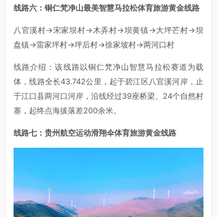
线路六：铜仁梵净山最美智慧马拉松体育旅游黄金线路
八官溪村→宋家坝村→木弄村→坝黄镇→大坪芒村→坝
盘镇→雷家坪村→坪后村→徐家坡村→两河口村
线路介绍：该线路以铜仁梵净山智慧马拉松赛道为载
体，线路全长43.742公里，起于碧江区八官溪河岸，止
于江口县两河口河岸，沿线经过39座桥梁、24个自然村
寨，起终点海拔落差200余米。
线路七：贵州航空运动滑翔伞体育旅游黄金线路