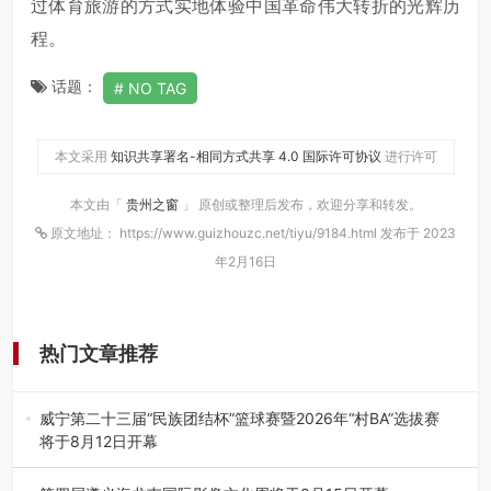
过体育旅游的方式实地体验中国革命伟大转折的光辉历
程。
话题：
NO TAG
本文采用
知识共享署名-相同方式共享 4.0 国际许可协议
进行许可
本文由「
贵州之窗
」 原创或整理后发布，欢迎分享和转发。
原文地址： https://www.guizhouzc.net/tiyu/9184.html 发布于 2023
年2月16日
热门文章推荐
威宁第二十三届“民族团结杯”篮球赛暨2026年“村BA”选拔赛
将于8月12日开幕
8月7日，威宁彝族回族苗族自治县第二十三届“民族团结
杯”篮球赛暨2026年“村B…