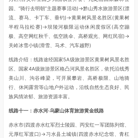
园、“骑行去明朝”主题赛事活动)→黔山秀水旅游景区(漂
流、赛马、卡丁车、垂钓)→黄果树风景名胜区(黄果树
半程马拉松赛)→坝陵河极限运动休闲度假区(高空蹦
极、高空网红秋千、低空跳伞、高桥观光、网红民宿)→
关岭冰雪小镇(滑雪、马术、汽车越野)
线路介绍：线路途经国家5A级旅游景区黄果树风景名胜
区、国家4A级旅游景区格凸河风景名胜区，依托沿线秀
美山川、沟谷峰梁，可开展攀岩、高桥极限、山地骑
行、休闲露营等山地户外运动，沿线自然生态良好、民
族风情浓郁、旅游资源丰富。
线路十一：赤水河·乌蒙山体育旅游黄金线路
赤水市(四渡赤水红军烈士陵园、丙安红一军团陈列馆、
元厚红军渡口)→习水县土城镇(四渡赤水纪念馆、青杠