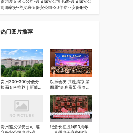
贵州遵义保安公司-遵义保安公司电话-遵义保安公
司哪家好-遵义狼伍保安公司-20年专业安保服务
在遵义，不管是企业园区运营、小区物业管理、建
筑工地施工、商业商场经营，还是举办各…
热门图片推荐
贵州200-300分低分
以乐会友·共赴清凉 第
捡漏专科推荐｜新能源
四届“爽爽贵阳·青春之
汽修类外省 5 所优质
声”校园艺术交流活动
民办高职盘点
启动
贵州遵义保安公司-遵
纪念长征胜利90周年
义保安公司电话-遵义
丨贵州电子商务职业技