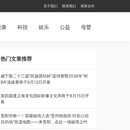
关于我们
联系我们
商务合作
健康
科技
娱乐
公益
母婴
热门文章推荐
威宁第二十三届“民族团结杯”篮球赛暨2026年“村
BA”选拔赛将于8月12日开幕
8月7日，威宁彝族回族苗族自治县第二十三届“民
族团结杯”篮球赛暨2026年“村B…
第四届遵义海龙屯国际影像文化周将于8月15日开
幕
8月7日，第四届遵义海龙屯国际影像文化周媒体
通气会在世界文化遗产地海龙屯核心景区…
贵阳市唯一！苗疆秘境入选“贵州很值得·抖音心动
目的地”世遗地图——来贵阳，必赴一场秘境之约
2026年7月21日，2026年“贵州很值得”暨抖音“心