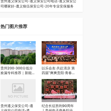
贵州遵义保安公司-遵义保安公司电话-遵义保安公
司哪家好-遵义狼伍保安公司-20年专业安保服务
在遵义，不管是企业园区运营、小区物业管理、建
筑工地施工、商业商场经营，还是举办各…
热门图片推荐
贵州200-300分低分
以乐会友·共赴清凉 第
捡漏专科推荐｜新能源
四届“爽爽贵阳·青春之
汽修类外省 5 所优质
声”校园艺术交流活动
民办高职盘点
启动
贵州遵义保安公司-遵
纪念长征胜利90周年
义保安公司电话-遵义
丨贵州电子商务职业技