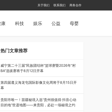
关于我们
联系我们
商务合作
健康
科技
娱乐
公益
母婴
热门文章推荐
威宁第二十三届“民族团结杯”篮球赛暨2026年“村
BA”选拔赛将于8月12日开幕
8月7日，威宁彝族回族苗族自治县第二十三届“民
族团结杯”篮球赛暨2026年“村B…
第四届遵义海龙屯国际影像文化周将于8月15日开
幕
8月7日，第四届遵义海龙屯国际影像文化周媒体
通气会在世界文化遗产地海龙屯核心景区…
贵阳市唯一！苗疆秘境入选“贵州很值得·抖音心动
目的地”世遗地图——来贵阳，必赴一场秘境之约
2026年7月21日，2026年“贵州很值得”暨抖音“心