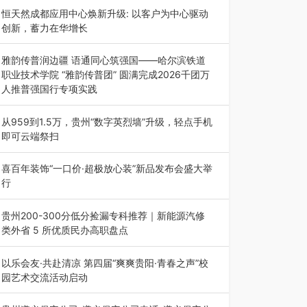
动目的地”（贵州站）主题…
恒天然成都应用中心焕新升级: 以客户为中心驱动
创新，蓄力在华增长
融合全球研发实力与本土洞察，深化客户共创，赋
能西南市场创新发展 （7月27日，成…
雅韵传普润边疆 语通同心筑强国——哈尔滨铁道
职业技术学院 “雅韵传普团” 圆满完成2026千团万
人推普强国行专项实践
为扎实推进2026“千团万人推普强国行”大学生暑
期社会实践，牢牢紧扣 “雅韵传普…
从959到1.5万，贵州“数字英烈墙”升级，轻点手机
即可云端祭扫
八一建军节到来之际，由贵州省退役军人事务厅指
导，贵阳市退役军人事务局联合贵州广电…
喜百年装饰“一口价·超极放心装”新品发布会盛大举
行
2026年7月31日，喜百年装饰“一口价·超极放心
装”新品发布会在贵阳隆重举行。…
贵州200-300分低分捡漏专科推荐｜新能源汽修
类外省 5 所优质民办高职盘点
在贵州省高考志愿填报体系中，200至300分数段
考生可选择的省内工科、新能源汽车…
以乐会友·共赴清凉 第四届“爽爽贵阳·青春之声”校
园艺术交流活动启动
七月的贵阳，清风送爽，第四届“爽爽贵阳·青春之
声”校园管弦乐（合唱）艺术交流活动…