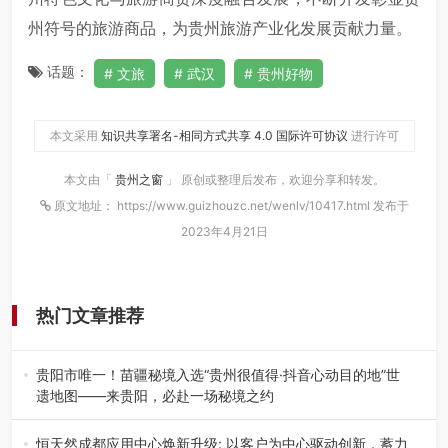
州符号的旅游商品，为贵州旅游产业化发展贡献力量。
话题：
文旅
武汉
贵州好物
本文采用
知识共享署名-相同方式共享 4.0 国际许可协议
进行许可
本文由「
贵州之窗
」 原创或整理后发布，欢迎分享和转发。
原文地址： https://www.guizhouzc.net/wenlv/10417.html 发布于
2023年4月21日
热门文章推荐
贵阳市唯一！苗疆秘境入选“贵州很值得·抖音心动目的地”世
遗地图——来贵阳，必赴一场秘境之约
2026年7月21日，2026年“贵州很值得”暨抖音“心动目的
地”（贵州站）主题…
恒天然成都应用中心焕新升级: 以客户为中心驱动创新，蓄力