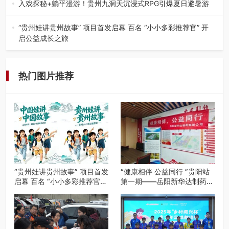
工、商业商场经营，还是举办各…
入戏探秘+躺平漫游！贵州九洞天沉浸式RPG引爆夏日避暑游
入伏后的贵州，清凉依旧。而在毕节深处的九洞天景区，贵
州首个水上喀斯特沉浸式RPG…
“贵州娃讲贵州故事” 项目首发启幕 百名 “小小多彩推荐官” 开
启公益成长之旅
近日，由贵州教育出版社、阅美黔途阅见中国全国阅读行动
网络贵州站，遵义融媒体传媒集…
热门图片推荐
“贵州娃讲贵州故事” 项目首发
“健康相伴 公益同行 ”贵阳站
启幕 百名 “小小多彩推荐官”
第一期——岳阳新华达制药贵
开启公益成长之旅
阳社区健康公益科普活动