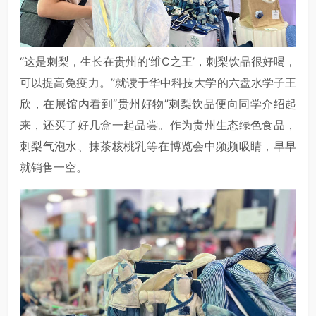
“这是刺梨，生长在贵州的‘维C之王’，刺梨饮品很好喝，
可以提高免疫力。”就读于华中科技大学的六盘水学子王
欣，在展馆内看到“贵州好物”刺梨饮品便向同学介绍起
来，还买了好几盒一起品尝。作为贵州生态绿色食品，
刺梨气泡水、抹茶核桃乳等在博览会中频频吸睛，早早
就销售一空。