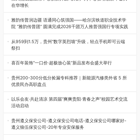
在华增长
融合全球研发实力与本土洞察，深化客户共创，赋能西南市
场创新发展 （7月27日，成…
雅韵传普润边疆 语通同心筑强国——哈尔滨铁道职业技术学
院 “雅韵传普团” 圆满完成2026千团万人推普强国行专项实践
为扎实推进2026“千团万人推普强国行”大学生暑期社会实
践，牢牢紧扣 “雅韵传普…
从959到1.5万，贵州“数字英烈墙”升级，轻点手机即可云端
祭扫
八一建军节到来之际，由贵州省退役军人事务厅指导，贵阳
市退役军人事务局联合贵州广电…
喜百年装饰“一口价·超极放心装”新品发布会盛大举行
2026年7月31日，喜百年装饰“一口价·超极放心装”新品发布
会在贵阳隆重举行。…
贵州200-300分低分捡漏专科推荐｜新能源汽修类外省 5 所
优质民办高职盘点
在贵州省高考志愿填报体系中，200至300分数段考生可选择
的省内工科、新能源汽车…
以乐会友·共赴清凉 第四届“爽爽贵阳·青春之声”校园艺术交流
活动启动
七月的贵阳，清风送爽，第四届“爽爽贵阳·青春之声”校园管
弦乐（合唱）艺术交流活动…
贵州遵义保安公司-遵义保安公司电话-遵义保安公司哪家好-
遵义狼伍保安公司-20年专业安保服务
在遵义，不管是企业园区运营、小区物业管理、建筑工地施