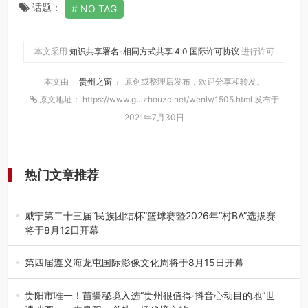
话题：
NO TAG
本文采用
知识共享署名-相同方式共享 4.0 国际许可协议
进行许可
本文由「
贵州之窗
」 原创或整理后发布，欢迎分享和转发。
原文地址： https://www.guizhouzc.net/wenlv/1505.html 发布于
2021年7月30日
热门文章推荐
威宁第二十三届“民族团结杯”篮球赛暨2026年“村BA”选拔赛
将于8月12日开幕
8月7日，威宁彝族回族苗族自治县第二十三届“民族团结
杯”篮球赛暨2026年“村B…
第四届遵义海龙屯国际影像文化周将于8月15日开幕
8月7日，第四届遵义海龙屯国际影像文化周媒体通气会在世
界文化遗产地海龙屯核心景区…
贵阳市唯一！苗疆秘境入选“贵州很值得·抖音心动目的地”世