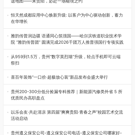
遗地图——来贵阳，必赴一场秘境之约
2026年7月21日，2026年“贵州很值得”暨抖音“心动目的
地”（贵州站）主题…
恒天然成都应用中心焕新升级: 以客户为中心驱动创新，蓄力
在华增长
融合全球研发实力与本土洞察，深化客户共创，赋能西南市
场创新发展 （7月27日，成…
雅韵传普润边疆 语通同心筑强国——哈尔滨铁道职业技术学
院 “雅韵传普团” 圆满完成2026千团万人推普强国行专项实践
为扎实推进2026“千团万人推普强国行”大学生暑期社会实
践，牢牢紧扣 “雅韵传普…
从959到1.5万，贵州“数字英烈墙”升级，轻点手机即可云端
祭扫
八一建军节到来之际，由贵州省退役军人事务厅指导，贵阳
市退役军人事务局联合贵州广电…
喜百年装饰“一口价·超极放心装”新品发布会盛大举行
2026年7月31日，喜百年装饰“一口价·超极放心装”新品发布
会在贵阳隆重举行。…
贵州200-300分低分捡漏专科推荐｜新能源汽修类外省 5 所
优质民办高职盘点
在贵州省高考志愿填报体系中，200至300分数段考生可选择
的省内工科、新能源汽车…
以乐会友·共赴清凉 第四届“爽爽贵阳·青春之声”校园艺术交流
活动启动
七月的贵阳，清风送爽，第四届“爽爽贵阳·青春之声”校园管
弦乐（合唱）艺术交流活动…
贵州遵义保安公司-遵义保安公司电话-遵义保安公司哪家好-