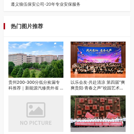
遵义狼伍保安公司-20年专业安保服务
在遵义，不管是企业园区运营、小区物业管理、建筑工地施
工、商业商场经营，还是举办各…
热门图片推荐
贵州200-300分低分捡漏专
以乐会友·共赴清凉 第四届“爽
科推荐｜新能源汽修类外省 5
爽贵阳·青春之声”校园艺术交
所优质民办高职盘点
流活动启动