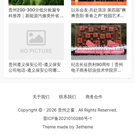
贵州200-300分低分捡漏专
以乐会友·共赴清凉 第四届“爽
科推荐｜新能源汽修类外省 5
爽贵阳·青春之声”校园艺术交
所优质民办高职盘点
流活动启动
贵州遵义保安公司-遵义保安
纪念长征胜利90周年丨贵州
公司电话-遵义保安公司哪家
电子商务职业技术学院开
好-遵义狼伍保安公司-20年专
展“重走长征路・传承报国
业安保服务
志”红色研学实践活动
关于我们
联系我们
商务合作
Copyright
- 2026
贵州之窗
. All Rights Reserved.
晋ICP备2021010086号-1
Theme made by
3etheme