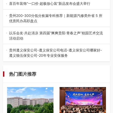
市退役军人事务局联合贵州广电…
喜百年装饰“一口价·超极放心装”新品发布会盛大举行
2026年7月31日，喜百年装饰“一口价·超极放心装”新品发布
会在贵阳隆重举行。…
贵州200-300分低分捡漏专科推荐｜新能源汽修类外省 5 所
优质民办高职盘点
在贵州省高考志愿填报体系中，200至300分数段考生可选择
的省内工科、新能源汽车…
以乐会友·共赴清凉 第四届“爽爽贵阳·青春之声”校园艺术交流
活动启动
七月的贵阳，清风送爽，第四届“爽爽贵阳·青春之声”校园管
弦乐（合唱）艺术交流活动…
贵州遵义保安公司-遵义保安公司电话-遵义保安公司哪家好-
遵义狼伍保安公司-20年专业安保服务
在遵义，不管是企业园区运营、小区物业管理、建筑工地施
工、商业商场经营，还是举办各…
热门图片推荐