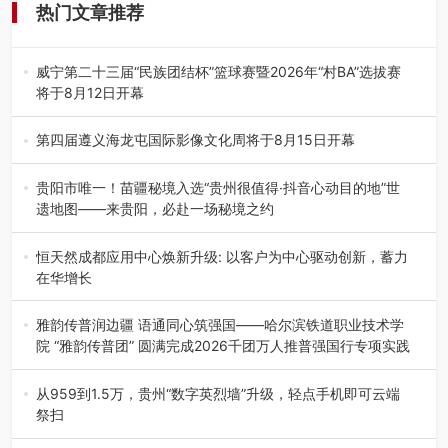
热门文章推荐
威宁第二十三届“民族团结杯”篮球赛暨2026年“村BA”选拔赛
将于8月12日开幕
8月7日，威宁彝族回族苗族自治县第二十三届“民族团结
杯”篮球赛暨2026年“村B…
第四届遵义海龙屯国际影像文化周将于8月15日开幕
8月7日，第四届遵义海龙屯国际影像文化周媒体通气会在世
界文化遗产地海龙屯核心景区…
贵阳市唯一！苗疆秘境入选“贵州很值得·抖音心动目的地”世
遗地图——来贵阳，必赴一场秘境之约
2026年7月21日，2026年“贵州很值得”暨抖音“心动目的
地”（贵州站）主题…
恒天然成都应用中心焕新升级: 以客户为中心驱动创新，蓄力
在华增长
融合全球研发实力与本土洞察，深化客户共创，赋能西南市
场创新发展 （7月27日，成…
雅韵传普润边疆 语通同心筑强国——哈尔滨铁道职业技术学
院 “雅韵传普团” 圆满完成2026千团万人推普强国行专项实践
为扎实推进2026“千团万人推普强国行”大学生暑期社会实
践，牢牢紧扣 “雅韵传普…
从959到1.5万，贵州“数字英烈墙”升级，轻点手机即可云端
祭扫
八一建军节到来之际，由贵州省退役军人事务厅指导，贵阳