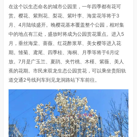
在这个以生态命名的城市公园里，一年四季都有花可
赏。樱花、紫荆花、梨花、紫叶李、海棠花等将于3
月、4月陆续盛开。晚樱花基本覆盖整个公园，相对集
中的地点有三处，盛放时将成为公园赏花重点。进入5
月，垂丝海棠、蔷薇、红花酢浆草、美女樱等进入花
期。雏菊、鸢尾、四季桂、海桐、月季等将于6月绽
放。7月是广玉兰、夏鹃、夹竹桃、木槿、紫薇、美人
蕉的花期。市民来双龙生态公园赏花，可以乘坐贵阳轨
道交通2号线列车到见龙洞路站下车前往。