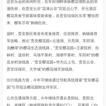
边音乐会的休闲时光，在车田湖畔体验樱花潮歌会的浪
漫民俗，在贵安云谷“花满云谷”宫廷点心节、开元酒店
樱花美食节探索味蕾新体验，在贵安综保区乐享“樱你而
来、樱有尽有”购物狂欢。
届时，贵安新区将发布美食推荐、住宿推荐、购物推荐
等攻略，推出“贵安樱花园+云漫湖、月亮湖、车田湖、
克酬湖”的樱花生态游线路，“贵安樱花园+王家院村、松
林村、滥坝村、马场平寨村、湖潮平寨村、车田村”的樱
花乡村游线路，“贵安樱花园+华为云上屯、贵安云谷、
贵安综保区、大学城”的樱花城市游线路。
出行线路方面，今年可继续通过导航系统搜索“贵安樱花
园”引导抵达樱花园附近停车区。
公共交通保障方面，今年继续开通从贵阳站、贵阳北
站、省建院（林城西路轨道交通站C口）、花果园（“白