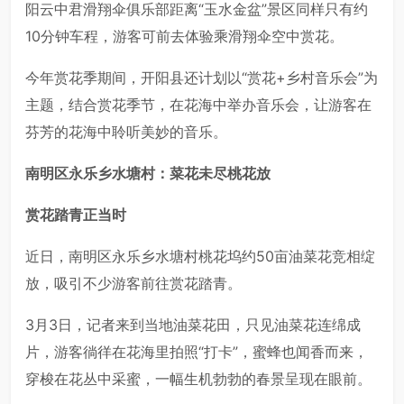
阳云中君滑翔伞俱乐部距离“玉水金盆”景区同样只有约
10分钟车程，游客可前去体验乘滑翔伞空中赏花。
今年赏花季期间，开阳县还计划以“赏花+乡村音乐会”为
主题，结合赏花季节，在花海中举办音乐会，让游客在
芬芳的花海中聆听美妙的音乐。
南明区永乐乡水塘村：
菜花未尽桃花放
赏花踏青正当时
近日，南明区永乐乡水塘村桃花坞约50亩油菜花竞相绽
放，吸引不少游客前往赏花踏青。
3月3日，记者来到当地油菜花田，只见油菜花连绵成
片，游客徜徉在花海里拍照“打卡”，蜜蜂也闻香而来，
穿梭在花丛中采蜜，一幅生机勃勃的春景呈现在眼前。