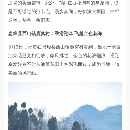
之隔的美丽都市。此外，“藏”在百花湖畔的盘龙洞，也
是不可错过的打卡点。漫步其间，好似洞穴探险，曲径
通幽，别有一番洞天。
息烽县西山镇鹿窝村：
乘滑翔伞 飞越金色花海
3月2日，记者在息烽县西山镇鹿窝村看到，当地千余亩
油菜花已竞相绽放，微风拂过，金色的花浪翻滚，滑翔
伞爱好者不时从油菜花田上空飘飞而过，成为当地一道
美丽的风景线。