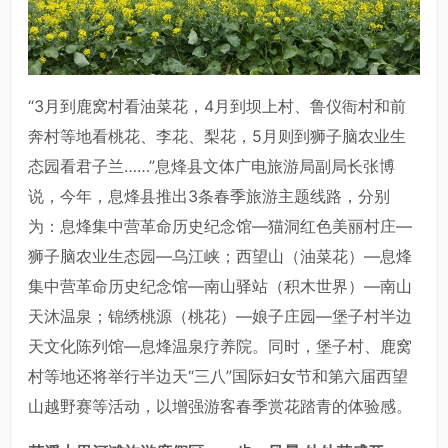
“3月到鹿窝村看油菜花，4月到坝上村、鲁仪衙村和前
奔村等地看桃花、李花、梨花，5月则到狮子脑农业生
态园看君子兰……”息烽县文体广电旅游局副局长张博
说，今年，息烽县推出3条春季旅游主题线路，分别
为：息烽集中营革命历史纪念馆—猫洞红色美丽村庄—
狮子脑农业生态园—乌江峡；西望山（油菜花）—息烽
集中营革命历史纪念馆—南山驿站（积木世界）—南山
天沐温泉；锦绣桃源（桃花）—娘子庄园—堡子村半边
天文化陈列馆—息烽温泉疗养院。同时，堡子村、鹿窝
村等地还将举行半边天“三八”国际妇女节和第六届西望
山越野赛等活动，以增强游客春季赏花踏青的体验感。