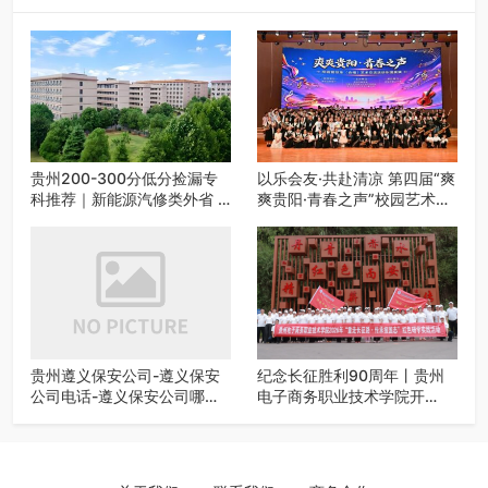
贵州200-300分低分捡漏专
以乐会友·共赴清凉 第四届“爽
科推荐｜新能源汽修类外省 5
爽贵阳·青春之声”校园艺术交
所优质民办高职盘点
流活动启动
贵州遵义保安公司-遵义保安
纪念长征胜利90周年丨贵州
公司电话-遵义保安公司哪家
电子商务职业技术学院开
好-遵义狼伍保安公司-20年专
展“重走长征路・传承报国
业安保服务
志”红色研学实践活动