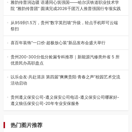
场创新发展 （7月27日，成…
雅韵传普润边疆 语通同心筑强国——哈尔滨铁道职业技术学
院 “雅韵传普团” 圆满完成2026千团万人推普强国行专项实践
为扎实推进2026“千团万人推普强国行”大学生暑期社会实
践，牢牢紧扣 “雅韵传普…
从959到1.5万，贵州“数字英烈墙”升级，轻点手机即可云端
祭扫
八一建军节到来之际，由贵州省退役军人事务厅指导，贵阳
市退役军人事务局联合贵州广电…
喜百年装饰“一口价·超极放心装”新品发布会盛大举行
2026年7月31日，喜百年装饰“一口价·超极放心装”新品发布
会在贵阳隆重举行。…
贵州200-300分低分捡漏专科推荐｜新能源汽修类外省 5 所
优质民办高职盘点
在贵州省高考志愿填报体系中，200至300分数段考生可选择
的省内工科、新能源汽车…
以乐会友·共赴清凉 第四届“爽爽贵阳·青春之声”校园艺术交流
活动启动
七月的贵阳，清风送爽，第四届“爽爽贵阳·青春之声”校园管
弦乐（合唱）艺术交流活动…
贵州遵义保安公司-遵义保安公司电话-遵义保安公司哪家好-
遵义狼伍保安公司-20年专业安保服务
在遵义，不管是企业园区运营、小区物业管理、建筑工地施
工、商业商场经营，还是举办各…
热门图片推荐