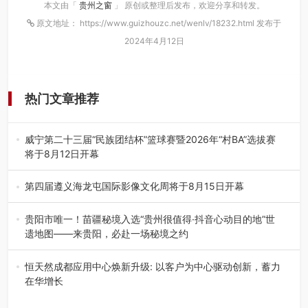
本文由「
贵州之窗
」 原创或整理后发布，欢迎分享和转发。
原文地址： https://www.guizhouzc.net/wenlv/18232.html 发布于
2024年4月12日
热门文章推荐
威宁第二十三届“民族团结杯”篮球赛暨2026年“村BA”选拔赛
将于8月12日开幕
8月7日，威宁彝族回族苗族自治县第二十三届“民族团结
杯”篮球赛暨2026年“村B…
第四届遵义海龙屯国际影像文化周将于8月15日开幕
8月7日，第四届遵义海龙屯国际影像文化周媒体通气会在世
界文化遗产地海龙屯核心景区…
贵阳市唯一！苗疆秘境入选“贵州很值得·抖音心动目的地”世
遗地图——来贵阳，必赴一场秘境之约
2026年7月21日，2026年“贵州很值得”暨抖音“心动目的
地”（贵州站）主题…
恒天然成都应用中心焕新升级: 以客户为中心驱动创新，蓄力
在华增长
融合全球研发实力与本土洞察，深化客户共创，赋能西南市