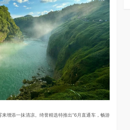
雾来增添一抹清凉。绮誉精选特推出“6月直通车，畅游