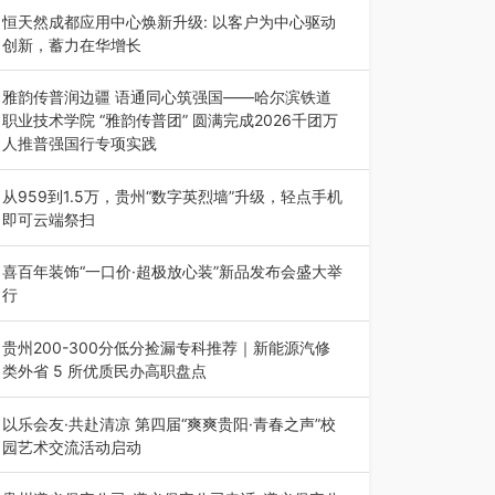
动目的地”（贵州站）主题…
恒天然成都应用中心焕新升级: 以客户为中心驱动
创新，蓄力在华增长
融合全球研发实力与本土洞察，深化客户共创，赋
能西南市场创新发展 （7月27日，成…
雅韵传普润边疆 语通同心筑强国——哈尔滨铁道
职业技术学院 “雅韵传普团” 圆满完成2026千团万
人推普强国行专项实践
为扎实推进2026“千团万人推普强国行”大学生暑
期社会实践，牢牢紧扣 “雅韵传普…
从959到1.5万，贵州“数字英烈墙”升级，轻点手机
即可云端祭扫
八一建军节到来之际，由贵州省退役军人事务厅指
导，贵阳市退役军人事务局联合贵州广电…
喜百年装饰“一口价·超极放心装”新品发布会盛大举
行
2026年7月31日，喜百年装饰“一口价·超极放心
装”新品发布会在贵阳隆重举行。…
贵州200-300分低分捡漏专科推荐｜新能源汽修
类外省 5 所优质民办高职盘点
在贵州省高考志愿填报体系中，200至300分数段
考生可选择的省内工科、新能源汽车…
以乐会友·共赴清凉 第四届“爽爽贵阳·青春之声”校
园艺术交流活动启动
七月的贵阳，清风送爽，第四届“爽爽贵阳·青春之
声”校园管弦乐（合唱）艺术交流活动…