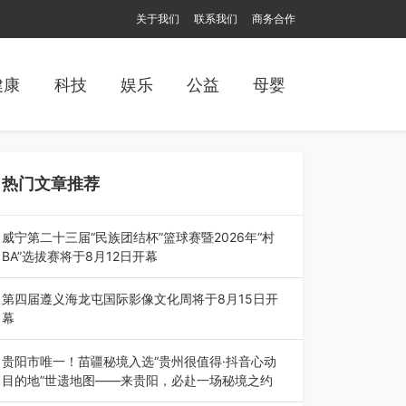
关于我们
联系我们
商务合作
健康
科技
娱乐
公益
母婴
热门文章推荐
威宁第二十三届“民族团结杯”篮球赛暨2026年“村
BA”选拔赛将于8月12日开幕
8月7日，威宁彝族回族苗族自治县第二十三届“民
族团结杯”篮球赛暨2026年“村B…
第四届遵义海龙屯国际影像文化周将于8月15日开
幕
8月7日，第四届遵义海龙屯国际影像文化周媒体
通气会在世界文化遗产地海龙屯核心景区…
贵阳市唯一！苗疆秘境入选“贵州很值得·抖音心动
目的地”世遗地图——来贵阳，必赴一场秘境之约
2026年7月21日，2026年“贵州很值得”暨抖音“心