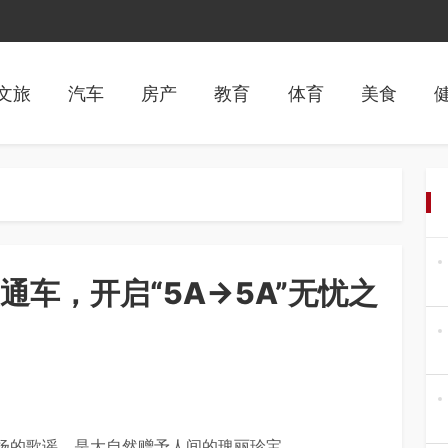
文旅
汽车
房产
教育
体育
美食
通车，开启“5A→5A”无忧之
悠扬的歌谣，是大自然赠予人间的瑰丽珍宝。