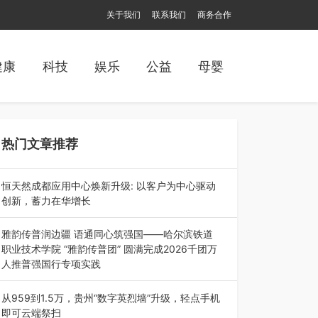
关于我们
联系我们
商务合作
健康
科技
娱乐
公益
母婴
热门文章推荐
恒天然成都应用中心焕新升级: 以客户为中心驱动
创新，蓄力在华增长
融合全球研发实力与本土洞察，深化客户共创，赋
能西南市场创新发展 （7月27日，成…
雅韵传普润边疆 语通同心筑强国——哈尔滨铁道
职业技术学院 “雅韵传普团” 圆满完成2026千团万
人推普强国行专项实践
为扎实推进2026“千团万人推普强国行”大学生暑
期社会实践，牢牢紧扣 “雅韵传普…
从959到1.5万，贵州“数字英烈墙”升级，轻点手机
即可云端祭扫