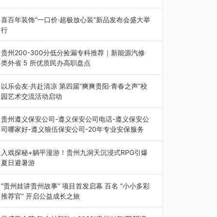
八一建军节到来之际，由贵州省退役军人事务厅指
导，贵阳市退役军人事务局联合贵州广电…
喜百年装饰“一口价·超极放心装”新品发布会盛大举
行
2026年7月31日，喜百年装饰“一口价·超极放心
装”新品发布会在贵阳隆重举行。…
贵州200-300分低分捡漏专科推荐｜新能源汽修
类外省 5 所优质民办高职盘点
在贵州省高考志愿填报体系中，200至300分数段
考生可选择的省内工科、新能源汽车…
以乐会友·共赴清凉 第四届“爽爽贵阳·青春之声”校
园艺术交流活动启动
七月的贵阳，清风送爽，第四届“爽爽贵阳·青春之
声”校园管弦乐（合唱）艺术交流活动…
贵州遵义保安公司-遵义保安公司电话-遵义保安公
司哪家好-遵义狼伍保安公司-20年专业安保服务
在遵义，不管是企业园区运营、小区物业管理、建
筑工地施工、商业商场经营，还是举办各…
入戏探秘+躺平漫游！贵州九洞天沉浸式RPG引爆
夏日避暑游
入伏后的贵州，清凉依旧。而在毕节深处的九洞天
景区，贵州首个水上喀斯特沉浸式RPG…
“贵州娃讲贵州故事” 项目首发启幕 百名 “小小多彩
推荐官” 开启公益成长之旅
近日，由贵州教育出版社、阅美黔途阅见中国全国
阅读行动网络贵州站，遵义融媒体传媒集…