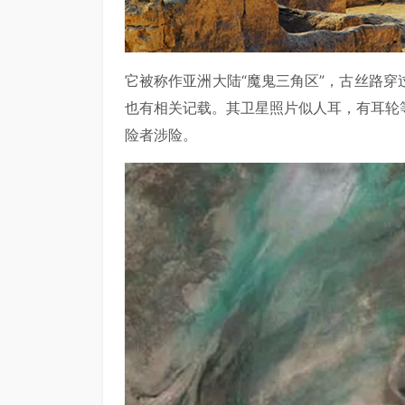
它被称作亚洲大陆“魔鬼三角区”，古丝路
也有相关记载。其卫星照片似人耳，有耳轮
险者涉险。