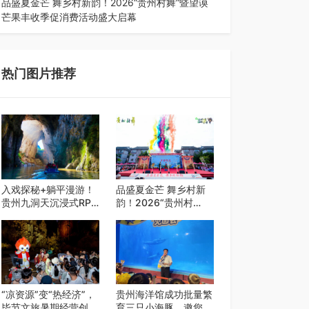
品盛夏金芒 舞乡村新韵！2026“贵州村舞”暨望谟
芒果丰收季促消费活动盛大启幕
盛夏瑶乡，金芒盈野，歌舞飞扬。7月22日，
2026“贵州村舞”暨望谟芒果丰收季促…
热门图片推荐
入戏探秘+躺平漫游！
品盛夏金芒 舞乡村新
贵州九洞天沉浸式RPG
韵！2026“贵州村
引爆夏日避暑游
舞”暨望谟芒果丰收季
促消费活动盛大启幕
“凉资源”变“热经济”，
贵州海洋馆成功批量繁
毕节文旅暑期经营创开
育三只小海豚，邀您