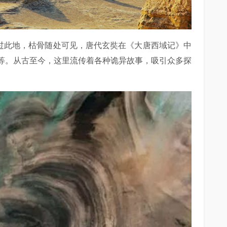
穿过此地，枯骨随处可见，唐代玄奘在《大唐西域记》中
等。从古至今，这里流传着各种诡异故事，吸引众多探