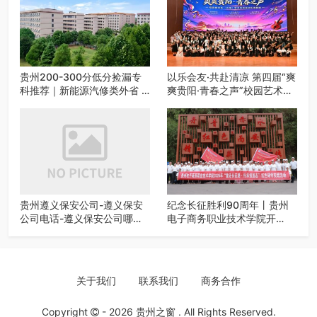
贵州200-300分低分捡漏专
以乐会友·共赴清凉 第四届“爽
科推荐｜新能源汽修类外省 5
爽贵阳·青春之声”校园艺术交
所优质民办高职盘点
流活动启动
贵州遵义保安公司-遵义保安
纪念长征胜利90周年丨贵州
公司电话-遵义保安公司哪家
电子商务职业技术学院开
好-遵义狼伍保安公司-20年专
展“重走长征路・传承报国
业安保服务
志”红色研学实践活动
关于我们
联系我们
商务合作
Copyright
- 2026
贵州之窗
. All Rights Reserved.