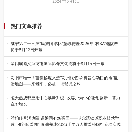
2024年10月15日
热门文章推荐
威宁第二十三届“民族团结杯”篮球赛暨2026年“村BA”选拔赛
将于8月12日开幕
8月7日，威宁彝族回族苗族自治县第二十三届“民族团结
杯”篮球赛暨2026年“村B…
第四届遵义海龙屯国际影像文化周将于8月15日开幕
8月7日，第四届遵义海龙屯国际影像文化周媒体通气会在世
界文化遗产地海龙屯核心景区…
贵阳市唯一！苗疆秘境入选“贵州很值得·抖音心动目的地”世
遗地图——来贵阳，必赴一场秘境之约
2026年7月21日，2026年“贵州很值得”暨抖音“心动目的
地”（贵州站）主题…
恒天然成都应用中心焕新升级: 以客户为中心驱动创新，蓄力
在华增长
融合全球研发实力与本土洞察，深化客户共创，赋能西南市
场创新发展 （7月27日，成…
雅韵传普润边疆 语通同心筑强国——哈尔滨铁道职业技术学
院 “雅韵传普团” 圆满完成2026千团万人推普强国行专项实践
为扎实推进2026“千团万人推普强国行”大学生暑期社会实