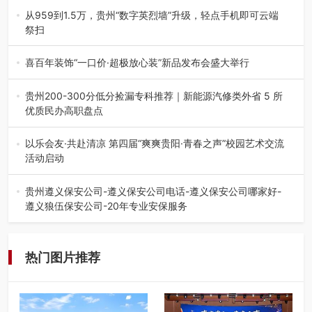
践，牢牢紧扣 “雅韵传普…
从959到1.5万，贵州“数字英烈墙”升级，轻点手机即可云端
祭扫
八一建军节到来之际，由贵州省退役军人事务厅指导，贵阳
市退役军人事务局联合贵州广电…
喜百年装饰“一口价·超极放心装”新品发布会盛大举行
2026年7月31日，喜百年装饰“一口价·超极放心装”新品发布
会在贵阳隆重举行。…
贵州200-300分低分捡漏专科推荐｜新能源汽修类外省 5 所
优质民办高职盘点
在贵州省高考志愿填报体系中，200至300分数段考生可选择
的省内工科、新能源汽车…
以乐会友·共赴清凉 第四届“爽爽贵阳·青春之声”校园艺术交流
活动启动
七月的贵阳，清风送爽，第四届“爽爽贵阳·青春之声”校园管
弦乐（合唱）艺术交流活动…
贵州遵义保安公司-遵义保安公司电话-遵义保安公司哪家好-
遵义狼伍保安公司-20年专业安保服务
在遵义，不管是企业园区运营、小区物业管理、建筑工地施
工、商业商场经营，还是举办各…
热门图片推荐