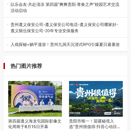
的省内工科、新能源汽车…
以乐会友·共赴清凉 第四届“爽爽贵阳·青春之声”校园艺术交流
活动启动
七月的贵阳，清风送爽，第四届“爽爽贵阳·青春之声”校园管
弦乐（合唱）艺术交流活动…
贵州遵义保安公司-遵义保安公司电话-遵义保安公司哪家好-
遵义狼伍保安公司-20年专业安保服务
在遵义，不管是企业园区运营、小区物业管理、建筑工地施
工、商业商场经营，还是举办各…
入戏探秘+躺平漫游！贵州九洞天沉浸式RPG引爆夏日避暑游
入伏后的贵州，清凉依旧。而在毕节深处的九洞天景区，贵
州首个水上喀斯特沉浸式RPG…
热门图片推荐
第四届遵义海龙屯国际影像文
贵阳市唯一！苗疆秘境入
化周将于8月15日开幕
选“贵州很值得·抖音心动目的