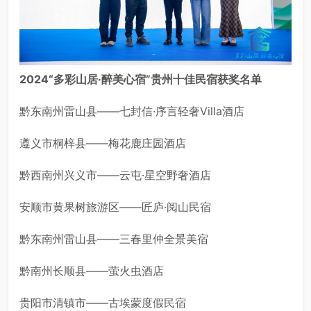
2024“多彩山居·醉美心宿”贵州十佳民宿获奖名单
黔东南州雷山县——七封信·序言轻奢Villa酒店
遵义市桐梓县——梅花鹿庄园酒店
黔西南州兴义市——云屯·星空野奢酒店
安顺市黄果树旅游区——匠庐·阅山民宿
黔东南州雷山县——三春里仲全景美宿
黔南州长顺县——萤火虫酒店
贵阳市清镇市——古埃蒙度假民宿