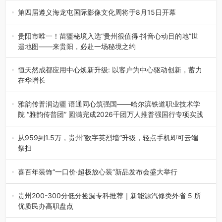
第四届遵义海龙屯国际影像文化周将于8月15日开幕
8月7日，第四届遵义海龙屯国际影像文化周媒体通气会在世
界文化遗产地海龙屯核心景区…
贵阳市唯一！苗疆秘境入选“贵州很值得·抖音心动目的地”世
遗地图——来贵阳，必赴一场秘境之约
2026年7月21日，2026年“贵州很值得”暨抖音“心动目的
地”（贵州站）主题…
恒天然成都应用中心焕新升级: 以客户为中心驱动创新，蓄力
在华增长
融合全球研发实力与本土洞察，深化客户共创，赋能西南市
场创新发展 （7月27日，成…
雅韵传普润边疆 语通同心筑强国——哈尔滨铁道职业技术学
院 “雅韵传普团” 圆满完成2026千团万人推普强国行专项实践
为扎实推进2026“千团万人推普强国行”大学生暑期社会实
践，牢牢紧扣 “雅韵传普…
从959到1.5万，贵州“数字英烈墙”升级，轻点手机即可云端
祭扫
八一建军节到来之际，由贵州省退役军人事务厅指导，贵阳
市退役军人事务局联合贵州广电…
喜百年装饰“一口价·超极放心装”新品发布会盛大举行
2026年7月31日，喜百年装饰“一口价·超极放心装”新品发布
会在贵阳隆重举行。…
贵州200-300分低分捡漏专科推荐｜新能源汽修类外省 5 所
优质民办高职盘点
在贵州省高考志愿填报体系中，200至300分数段考生可选择