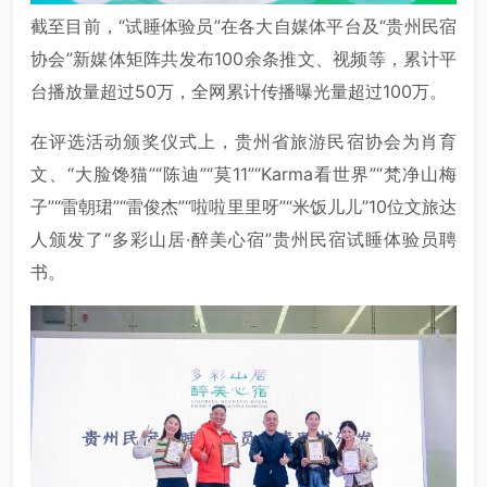
截至目前，“试睡体验员”在各大自媒体平台及“贵州民宿
协会”新媒体矩阵共发布100余条推文、视频等，累计平
台播放量超过50万，全网累计传播曝光量超过100万。
在评选活动颁奖仪式上，贵州省旅游民宿协会为肖育
文、“大脸馋猫”“陈迪”“莫11”“Karma看世界”“梵净山梅
子”“雷朝珺”“雷俊杰”“啦啦里里呀”“米饭儿儿”10位文旅达
人颁发了“多彩山居·醉美心宿”贵州民宿试睡体验员聘
书。