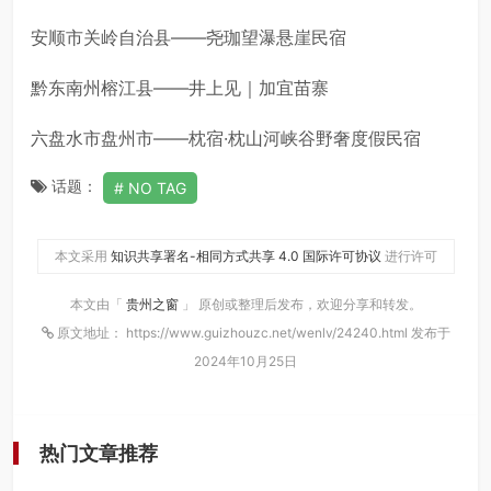
安顺市关岭自治县——尧珈望瀑悬崖民宿
黔东南州榕江县——井上见｜加宜苗寨
六盘水市盘州市——枕宿·枕山河峡谷野奢度假民宿
话题：
NO TAG
本文采用
知识共享署名-相同方式共享 4.0 国际许可协议
进行许可
本文由「
贵州之窗
」 原创或整理后发布，欢迎分享和转发。
原文地址： https://www.guizhouzc.net/wenlv/24240.html 发布于
2024年10月25日
热门文章推荐