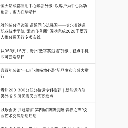
动目的地”（贵州站）主题…
恒天然成都应用中心焕新升级: 以客户为中心驱动
创新，蓄力在华增长
融合全球研发实力与本土洞察，深化客户共创，赋
能西南市场创新发展 （7月27日，成…
雅韵传普润边疆 语通同心筑强国——哈尔滨铁道
职业技术学院 “雅韵传普团” 圆满完成2026千团万
人推普强国行专项实践
为扎实推进2026“千团万人推普强国行”大学生暑
期社会实践，牢牢紧扣 “雅韵传普…
从959到1.5万，贵州“数字英烈墙”升级，轻点手机
即可云端祭扫
八一建军节到来之际，由贵州省退役军人事务厅指
导，贵阳市退役军人事务局联合贵州广电…
喜百年装饰“一口价·超极放心装”新品发布会盛大举
行
2026年7月31日，喜百年装饰“一口价·超极放心
装”新品发布会在贵阳隆重举行。…
贵州200-300分低分捡漏专科推荐｜新能源汽修
类外省 5 所优质民办高职盘点
在贵州省高考志愿填报体系中，200至300分数段
考生可选择的省内工科、新能源汽车…
以乐会友·共赴清凉 第四届“爽爽贵阳·青春之声”校
园艺术交流活动启动
七月的贵阳，清风送爽，第四届“爽爽贵阳·青春之
声”校园管弦乐（合唱）艺术交流活动…