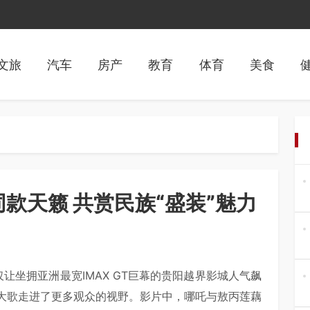
文旅
汽车
房产
教育
体育
美食
款天籁 共赏民族“盛装”魅力
让坐拥亚洲最宽IMAX GT巨幕的贵阳越界影城人气飙
大歌走进了更多观众的视野。影片中，哪吒与敖丙莲藕