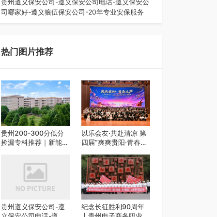
贵州遵义保安公司-遵义保安公司电话-遵义保安公
司哪家好-遵义狼伍保安公司-20年专业安保服务
在遵义，不管是企业园区运营、小区物业管理、建
筑工地施工、商业商场经营，还是举办各…
热门图片推荐
贵州200-300分低分
以乐会友·共赴清凉 第
捡漏专科推荐｜新能源
四届“爽爽贵阳·青春之
汽修类外省 5 所优质
声”校园艺术交流活动
民办高职盘点
启动
贵州遵义保安公司-遵
纪念长征胜利90周年
义保安公司电话-遵义
丨贵州电子商务职业技