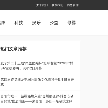
关于我们
联系我们
商务合作
健康
科技
娱乐
公益
母婴
热门文章推荐
威宁第二十三届“民族团结杯”篮球赛暨2026年“村
BA”选拔赛将于8月12日开幕
8月7日，威宁彝族回族苗族自治县第二十三届“民
族团结杯”篮球赛暨2026年“村B…
第四届遵义海龙屯国际影像文化周将于8月15日开
幕
8月7日，第四届遵义海龙屯国际影像文化周媒体
通气会在世界文化遗产地海龙屯核心景区…
贵阳市唯一！苗疆秘境入选“贵州很值得·抖音心动
目的地”世遗地图——来贵阳，必赴一场秘境之约
2026年7月21日，2026年“贵州很值得”暨抖音“心