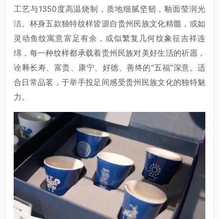
工艺与1350度高温烧制，质地细腻坚韧，釉面莹润光
洁。杯身五款独特纹样皆源自贵州民族文化精髓，或如
灵动鱼纹寓意富足有余，或似繁复几何纹象征吉祥连
绵，每一种纹样都承载着贵州民族对美好生活的祈愿，
诠释长寿、富贵、康宁、好德、善终的“五福”深意。适
合日常品茗，于举手投足间感受贵州民族文化的独特魅
力。