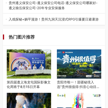
弦乐（合唱）艺术交流活动…
贵州遵义保安公司-遵义保安公司电话-遵义保安公司哪家好-
遵义狼伍保安公司-20年专业安保服务
在遵义，不管是企业园区运营、小区物业管理、建筑工地施
工、商业商场经营，还是举办各…
入戏探秘+躺平漫游！贵州九洞天沉浸式RPG引爆夏日避暑游
入伏后的贵州，清凉依旧。而在毕节深处的九洞天景区，贵
州首个水上喀斯特沉浸式RPG…
热门图片推荐
第四届遵义海龙屯国际影像文
贵阳市唯一！苗疆秘境入
化周将于8月15日开幕
选“贵州很值得·抖音心动目的
地”世遗地图——来贵阳，必
赴一场秘境之约