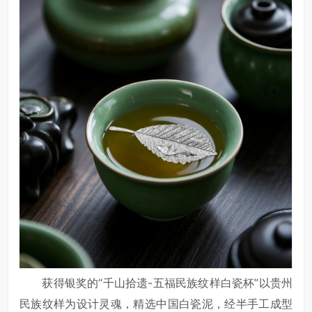
获得银奖的“千山拾遗-五福民族纹样白瓷杯”以贵州
民族纹样为设计灵魂，精选中国白瓷泥，经半手工成型