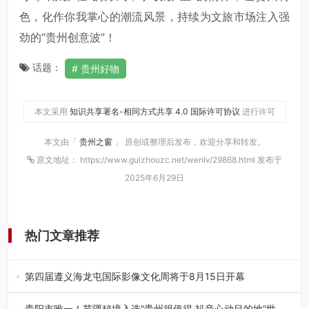
色，化作你我掌心的潮流风景，持续为文旅市场注入强
劲的“贵州创意波”！
话题：
贵州好物
本文采用
知识共享署名-相同方式共享 4.0 国际许可协议
进行许可
本文由「
贵州之窗
」 原创或整理后发布，欢迎分享和转发。
原文地址： https://www.guizhouzc.net/wenlv/29868.html 发布于
2025年6月29日
热门文章推荐
第四届遵义海龙屯国际影像文化周将于8月15日开幕
8月7日，第四届遵义海龙屯国际影像文化周媒体通气会在世
界文化遗产地海龙屯核心景区…
贵阳市唯一！苗疆秘境入选“贵州很值得·抖音心动目的地”世