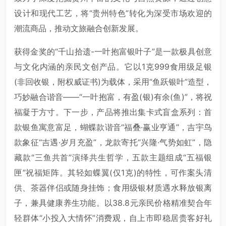
设计和现代工艺，将“贵州特色”转化为深受市场欢迎的
潮流商品，推动文旅融合创新发展。
获得金奖的“千山拾遗-一叶抱富银叶子”是一款极具创意
与文化内涵的亲民文创产品。它以1克999食用级足银
(非回收银，附权威证书)为载体，采用“鱼跃银叶”造型，
巧妙融合谐音——“一叶抱富，有盈(银)有余(鱼)”，将祝
福凝于方寸。下一步，产品将推出集卡式盲盒系列：首
款银鱼寓意富足，蝴蝶款谐音“福叠·赢业亨通”，吉宇鸟
款象征“吉遇·岁月充盈”，龙款寄托“兴隆·气势如虹”，隐
藏款“三鱼共首”演绎共生哲学，五款主题组成“五福银
匣”祝福矩阵。其轻如蝶翼(仅1克)的特性，可作案头清
供、茶器伴侣或随身挂饰；食用级银材质遇水释放银离
子，兼具健康养生功能。以38.8元亲民价格精准契合年
轻群体“小投入大情怀”消费观，自上市即稳居贵客好礼