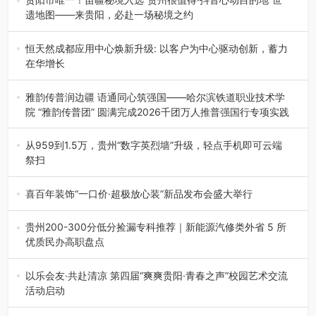
遗地图——来贵阳，必赴一场秘境之约
2026年7月21日，2026年“贵州很值得”暨抖音“心动目的
地”（贵州站）主题…
恒天然成都应用中心焕新升级: 以客户为中心驱动创新，蓄力
在华增长
融合全球研发实力与本土洞察，深化客户共创，赋能西南市
场创新发展 （7月27日，成…
雅韵传普润边疆 语通同心筑强国——哈尔滨铁道职业技术学
院 “雅韵传普团” 圆满完成2026千团万人推普强国行专项实践
为扎实推进2026“千团万人推普强国行”大学生暑期社会实
践，牢牢紧扣 “雅韵传普…
从959到1.5万，贵州“数字英烈墙”升级，轻点手机即可云端
祭扫
八一建军节到来之际，由贵州省退役军人事务厅指导，贵阳
市退役军人事务局联合贵州广电…
喜百年装饰“一口价·超极放心装”新品发布会盛大举行
2026年7月31日，喜百年装饰“一口价·超极放心装”新品发布
会在贵阳隆重举行。…
贵州200-300分低分捡漏专科推荐｜新能源汽修类外省 5 所
优质民办高职盘点
在贵州省高考志愿填报体系中，200至300分数段考生可选择
的省内工科、新能源汽车…
以乐会友·共赴清凉 第四届“爽爽贵阳·青春之声”校园艺术交流
活动启动
七月的贵阳，清风送爽，第四届“爽爽贵阳·青春之声”校园管