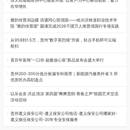
恒天然成都应用中心焕新升级: 以客户为中心驱动创新，蓄力
在华增长
融合全球研发实力与本土洞察，深化客户共创，赋能西南市
场创新发展 （7月27日，成…
雅韵传普润边疆 语通同心筑强国——哈尔滨铁道职业技术学
院 “雅韵传普团” 圆满完成2026千团万人推普强国行专项实践
为扎实推进2026“千团万人推普强国行”大学生暑期社会实
践，牢牢紧扣 “雅韵传普…
从959到1.5万，贵州“数字英烈墙”升级，轻点手机即可云端
祭扫
八一建军节到来之际，由贵州省退役军人事务厅指导，贵阳
市退役军人事务局联合贵州广电…
喜百年装饰“一口价·超极放心装”新品发布会盛大举行
2026年7月31日，喜百年装饰“一口价·超极放心装”新品发布
会在贵阳隆重举行。…
贵州200-300分低分捡漏专科推荐｜新能源汽修类外省 5 所
优质民办高职盘点
在贵州省高考志愿填报体系中，200至300分数段考生可选择
的省内工科、新能源汽车…
以乐会友·共赴清凉 第四届“爽爽贵阳·青春之声”校园艺术交流
活动启动
七月的贵阳，清风送爽，第四届“爽爽贵阳·青春之声”校园管
弦乐（合唱）艺术交流活动…
贵州遵义保安公司-遵义保安公司电话-遵义保安公司哪家好-
遵义狼伍保安公司-20年专业安保服务
在遵义，不管是企业园区运营、小区物业管理、建筑工地施