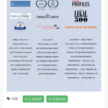
话题：
汇业律所
百里杜鹃