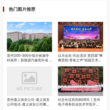
工、商业商场经营，还是举办各…
热门图片推荐
贵州200-300分低分捡漏专
以乐会友·共赴清凉 第四届“爽
科推荐｜新能源汽修类外省 5
爽贵阳·青春之声”校园艺术交
所优质民办高职盘点
流活动启动
贵州遵义保安公司-遵义保安
纪念长征胜利90周年丨贵州
公司电话-遵义保安公司哪家
电子商务职业技术学院开
好-遵义狼伍保安公司-20年专
展“重走长征路・传承报国