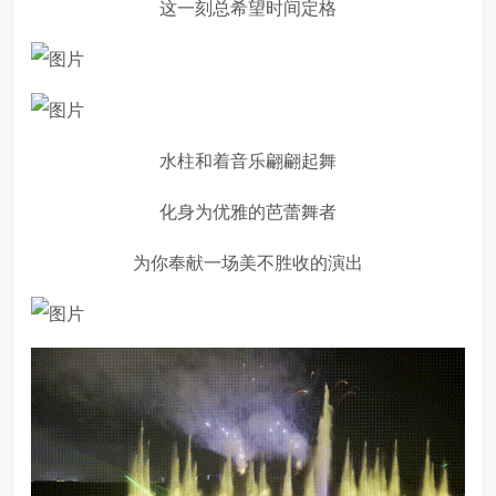
这一刻总希望时间定格
水柱和着音乐翩翩起舞
化身为优雅的芭蕾舞者
为你奉献一场美不胜收的演出