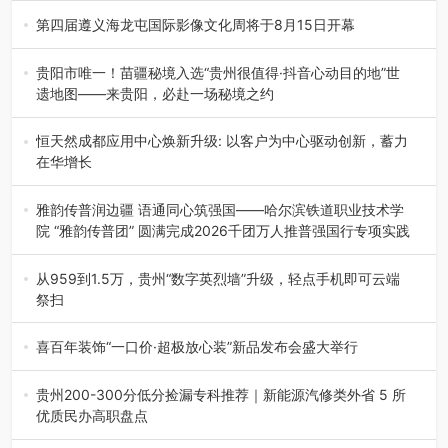
杯”篮球赛暨2026年“村B…
第四届遵义海龙屯国际影像文化周将于8月15日开幕
8月7日，第四届遵义海龙屯国际影像文化周媒体通气会在世
界文化遗产地海龙屯核心景区…
贵阳市唯一！苗疆秘境入选“贵州很值得·抖音心动目的地”世
遗地图——来贵阳，必赴一场秘境之约
2026年7月21日，2026年“贵州很值得”暨抖音“心动目的
地”（贵州站）主题…
恒天然成都应用中心焕新升级: 以客户为中心驱动创新，蓄力
在华增长
融合全球研发实力与本土洞察，深化客户共创，赋能西南市
场创新发展 （7月27日，成…
雅韵传普润边疆 语通同心筑强国——哈尔滨铁道职业技术学
院 “雅韵传普团” 圆满完成2026千团万人推普强国行专项实践
为扎实推进2026“千团万人推普强国行”大学生暑期社会实
践，牢牢紧扣 “雅韵传普…
从959到1.5万，贵州“数字英烈墙”升级，轻点手机即可云端
祭扫
八一建军节到来之际，由贵州省退役军人事务厅指导，贵阳
市退役军人事务局联合贵州广电…
喜百年装饰“一口价·超极放心装”新品发布会盛大举行
2026年7月31日，喜百年装饰“一口价·超极放心装”新品发布
会在贵阳隆重举行。…
贵州200-300分低分捡漏专科推荐｜新能源汽修类外省 5 所
优质民办高职盘点
在贵州省高考志愿填报体系中，200至300分数段考生可选择