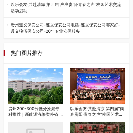
的省内工科、新能源汽车…
以乐会友·共赴清凉 第四届“爽爽贵阳·青春之声”校园艺术交流
活动启动
七月的贵阳，清风送爽，第四届“爽爽贵阳·青春之声”校园管
弦乐（合唱）艺术交流活动…
贵州遵义保安公司-遵义保安公司电话-遵义保安公司哪家好-
遵义狼伍保安公司-20年专业安保服务
在遵义，不管是企业园区运营、小区物业管理、建筑工地施
工、商业商场经营，还是举办各…
热门图片推荐
贵州200-300分低分捡漏专
以乐会友·共赴清凉 第四届“爽
科推荐｜新能源汽修类外省 5
爽贵阳·青春之声”校园艺术交
所优质民办高职盘点
流活动启动