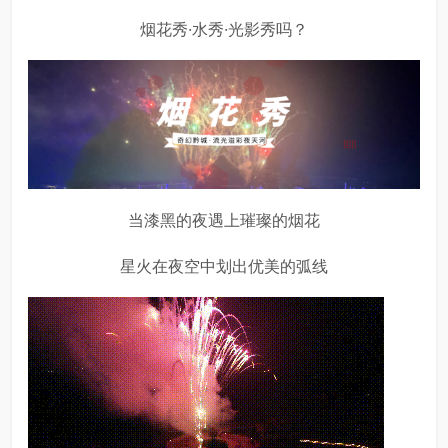
烟花秀·水秀·光影秀吗？
当漆黑的夜遇上璀璨的烟花
星火在夜空中划出优美的弧线