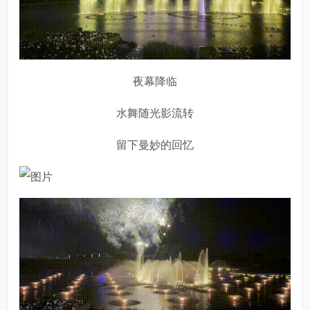
夜幕降临
水舞随光影流转
留下曼妙的回忆