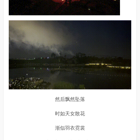
然后飘然坠落
时如天女散花
渐似羽衣霓裳