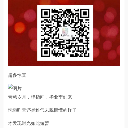
超多惊喜
青葱岁月，弹指间，毕业季到来
恍惚昨天还是稚气未脱懵懂的样子
才发现时光如此短暂