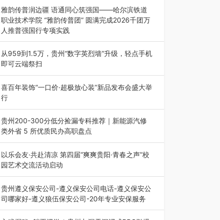
能西南市场创新发展 （7月27日，成…
雅韵传普润边疆 语通同心筑强国——哈尔滨铁道
职业技术学院 “雅韵传普团” 圆满完成2026千团万
人推普强国行专项实践
为扎实推进2026“千团万人推普强国行”大学生暑
期社会实践，牢牢紧扣 “雅韵传普…
从959到1.5万，贵州“数字英烈墙”升级，轻点手机
即可云端祭扫
八一建军节到来之际，由贵州省退役军人事务厅指
导，贵阳市退役军人事务局联合贵州广电…
喜百年装饰“一口价·超极放心装”新品发布会盛大举
行
2026年7月31日，喜百年装饰“一口价·超极放心
装”新品发布会在贵阳隆重举行。…
贵州200-300分低分捡漏专科推荐｜新能源汽修
类外省 5 所优质民办高职盘点
在贵州省高考志愿填报体系中，200至300分数段
考生可选择的省内工科、新能源汽车…
以乐会友·共赴清凉 第四届“爽爽贵阳·青春之声”校
园艺术交流活动启动
七月的贵阳，清风送爽，第四届“爽爽贵阳·青春之
声”校园管弦乐（合唱）艺术交流活动…
贵州遵义保安公司-遵义保安公司电话-遵义保安公
司哪家好-遵义狼伍保安公司-20年专业安保服务
在遵义，不管是企业园区运营、小区物业管理、建
筑工地施工、商业商场经营，还是举办各…