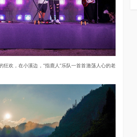
的狂欢，在小溪边，“指鹿人”乐队一首首激荡人心的老