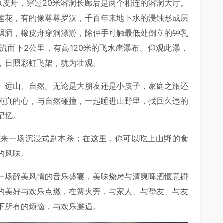
像皮舟，穿过20米溶洞长廊后是两个相连的溶洞大厅。
莲花，有的像尊尊罗汉，千百年来地下水的浸蚀形成层
飘洒，橡皮舟穿洞漂游，除仲手可触最低处倒立的钟乳
流而下2公里，有高120米的飞水崖瀑布。仰观此瀑，
，日照彩虹飞架，犹为壮观。
、远山、自然。无论是大朋友还是小孩子，家庭之旅还
纯真的心，与自然碰撞，一起睡进山野里，找回久违的
记忆。
外来一场沉浸式剧本杀；在这里，你可以吃上山野的食
的风味。
一场醉美风情的音乐盛宴，美味烧烤与清爽啤酒惬意碰
的美好与欢乐点燃，在篝火旁，与家人、与挚友、与友
下所有的烦恼，与欢乐邂逅。