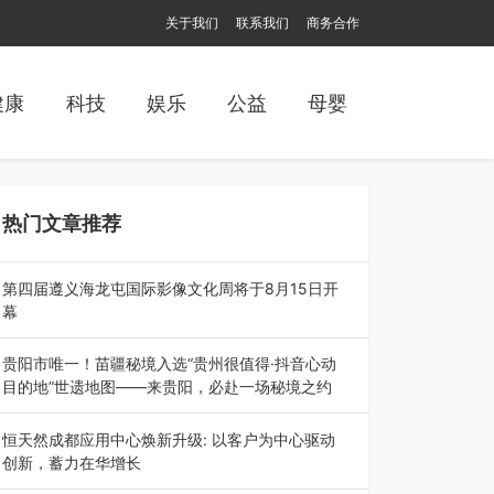
关于我们
联系我们
商务合作
健康
科技
娱乐
公益
母婴
热门文章推荐
第四届遵义海龙屯国际影像文化周将于8月15日开
幕
8月7日，第四届遵义海龙屯国际影像文化周媒体
通气会在世界文化遗产地海龙屯核心景区…
贵阳市唯一！苗疆秘境入选“贵州很值得·抖音心动
目的地”世遗地图——来贵阳，必赴一场秘境之约
2026年7月21日，2026年“贵州很值得”暨抖音“心
动目的地”（贵州站）主题…
恒天然成都应用中心焕新升级: 以客户为中心驱动
创新，蓄力在华增长
融合全球研发实力与本土洞察，深化客户共创，赋