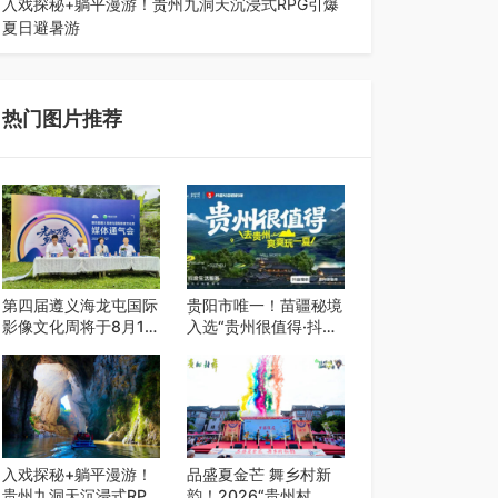
入戏探秘+躺平漫游！贵州九洞天沉浸式RPG引爆
夏日避暑游
入伏后的贵州，清凉依旧。而在毕节深处的九洞天
景区，贵州首个水上喀斯特沉浸式RPG…
热门图片推荐
第四届遵义海龙屯国际
贵阳市唯一！苗疆秘境
影像文化周将于8月15
入选“贵州很值得·抖音
日开幕
心动目的地”世遗地图
——来贵阳，必赴一场
秘境之约
入戏探秘+躺平漫游！
品盛夏金芒 舞乡村新
贵州九洞天沉浸式RPG
韵！2026“贵州村