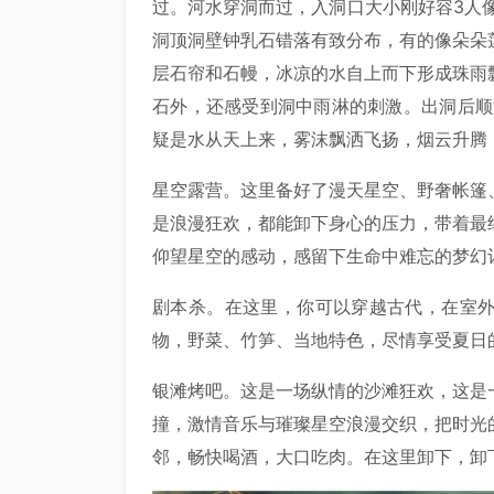
过。河水穿洞而过，入洞口大小刚好容3人
洞顶洞壁钟乳石错落有致分布，有的像朵朵
层石帘和石幔，冰凉的水自上而下形成珠雨
石外，还感受到洞中雨淋的刺激。出洞后顺
疑是水从天上来，雾沫飘洒飞扬，烟云升腾
星空露营。这里备好了漫天星空、野奢帐篷
是浪漫狂欢，都能卸下身心的压力，带着最
仰望星空的感动，感留下生命中难忘的梦幻
剧本杀。在这里，你可以穿越古代，在室
物，野菜、竹笋、当地特色，尽情享受夏日
银滩烤吧。这是一场纵情的沙滩狂欢，这是
撞，激情音乐与璀璨星空浪漫交织，把时光
邻，畅快喝酒，大口吃肉。在这里卸下，卸