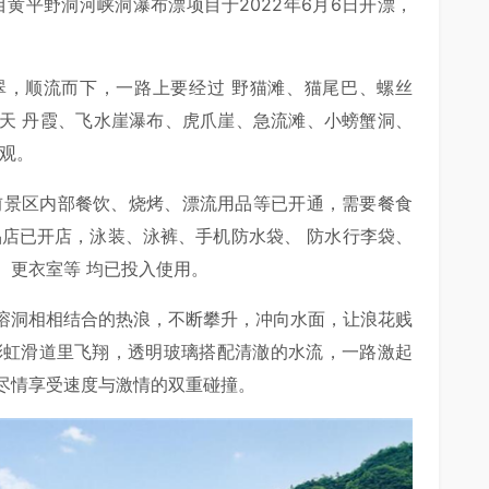
黄平野洞河峡洞瀑布漂项目于2022年6月6日开漂，
翠，顺流而下，一路上要经过 野猫滩、猫尾巴、螺丝
天 丹霞、飞水崖瀑布、虎爪崖、急流滩、小螃蟹洞、
观。
前景区内部餐饮、烧烤、漂流用品等已开通，需要餐食
品店已开店，泳装、泳裤、手机防水袋、 防水行李袋、
、更衣室等 均已投入使用。
溶洞相相结合的热浪，不断攀升，冲向水面，让浪花贱
彩虹滑道里飞翔，透明玻璃搭配清澈的水流，一路激起
尽情享受速度与激情的双重碰撞。