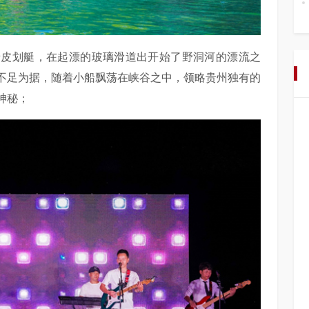
着皮划艇，在起漂的玻璃滑道出开始了野洞河的漂流之
不足为据，随着小船飘荡在峡谷之中，领略贵州独有的
神秘；