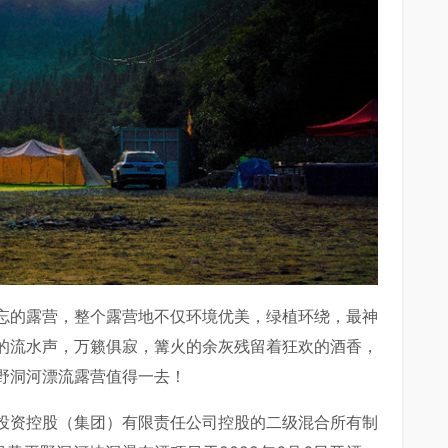
忘的露营，整个露营地不仅环境优美，绿植环绕，最神
的流水声，万籁俱寂，篝火的余灰残留着狂欢的酒香，
野洞河漂流露营值得一去！
投资控股（集团）有限责任公司控股的二级混合所有制