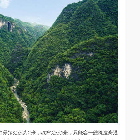
洞中最矮处仅为2米，狭窄处仅1米，只能容一艘橡皮舟通