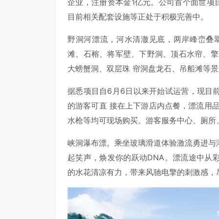
企业，注册资本金1亿元。公司首个面世项目
目前相关配套设施等正处于积极完善中。
野洞河漂流，河水清澈见底，两岸峰峦叠
滩、石榕、将军壁、下野洞、顶石水帘、擎
大螃蟹洞、双层珠 帘洞盘龙石、吊船滩等景
据悉项目自6月6日以来开始试运营，现目
的游客可直 接在上下游店内点餐，漂流用
水枪等均可现场购买。游客服务中心、厕所
峡洞瀑布漂。乘坐玻璃滑道体验激流勇进与
起笑声，焕发你的跃动DNA。漂流途中从
的水花清凉有力，带来风驰电擎的刺激感，