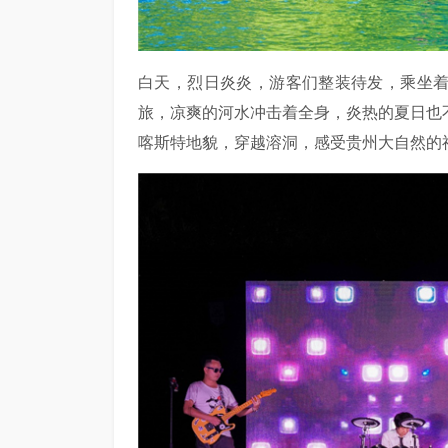
白天，烈日炎炎，游客们整装待发，乘坐
旅，凉爽的河水冲击着全身，炎热的夏日也
喀斯特地貌，穿越溶洞，感受贵州大自然的