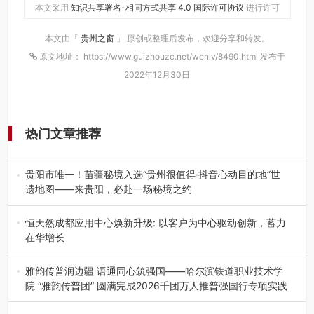
本文采用
知识共享署名-相同方式共享 4.0 国际许可协议
进行许可
本文由「
贵州之窗
」 原创或整理后发布，欢迎分享和转发。
原文地址： https://www.guizhouzc.net/wenlv/8490.html 发布于
2022年12月30日
热门文章推荐
贵阳市唯一！苗疆秘境入选“贵州很值得·抖音心动目的地”世
遗地图——来贵阳，必赴一场秘境之约
2026年7月21日，2026年“贵州很值得”暨抖音“心动目的
地”（贵州站）主题…
恒天然成都应用中心焕新升级: 以客户为中心驱动创新，蓄力
在华增长
融合全球研发实力与本土洞察，深化客户共创，赋能西南市
场创新发展 （7月27日，成…
雅韵传普润边疆 语通同心筑强国——哈尔滨铁道职业技术学
院 “雅韵传普团” 圆满完成2026千团万人推普强国行专项实践
为扎实推进2026“千团万人推普强国行”大学生暑期社会实