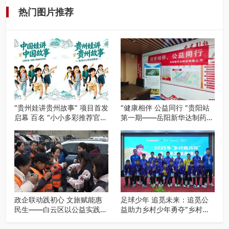
热门图片推荐
“贵州娃讲贵州故事” 项目首发
“健康相伴 公益同行 ”贵阳站
启幕 百名 “小小多彩推荐官”
第一期——岳阳新华达制药贵
开启公益成长之旅
阳社区健康公益科普活动
政企联动践初心 文旅赋能惠
足球少年 追觅未来：追觅公
民生——白云区以公益实践绘
益助力乡村少年勇夺“乡村振
就“十五五”规划落实新图景
兴杯”亚季军