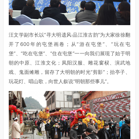
汪文学副市长以“寻大明遗风·品江淮古韵”为大家徐徐翻
开了600年的屯堡画卷；从“游在屯堡”、“玩在屯
堡”、“吃在屯堡”、“住在屯堡”一一向我们展现了始于明
朝的中原、江淮文化；凤阳汉服、雕花窗棂、演武地
戏、鬼面傩雕，留存了大明朝的时光“剪影”；抬亭子、
玩花灯、唱山歌，向世人叙说“明朝那些事儿”。