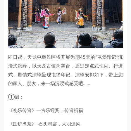
即日起，天龙屯堡景区将开展
为期45天
的“屯堡印记”沉
浸式演绎，以天龙古镇为舞台，通过定点式快闪、行进
式、剧情式演绎呈现屯堡印记。演绎安排如下，带上您
的家人、朋友，来一场沉浸式感受吧......
①启：
《礼乐传旨》一古乐迎宾，传旨祈福
《围炉煮茶》-石头村寨，大明遗风