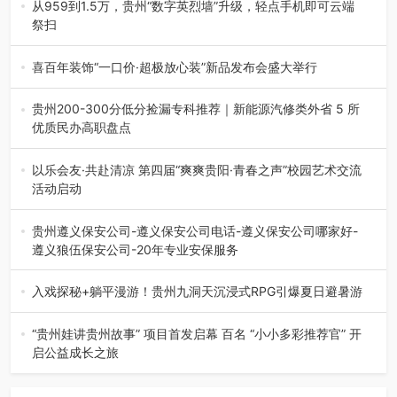
践，牢牢紧扣 “雅韵传普…
从959到1.5万，贵州“数字英烈墙”升级，轻点手机即可云端
祭扫
八一建军节到来之际，由贵州省退役军人事务厅指导，贵阳
市退役军人事务局联合贵州广电…
喜百年装饰“一口价·超极放心装”新品发布会盛大举行
2026年7月31日，喜百年装饰“一口价·超极放心装”新品发布
会在贵阳隆重举行。…
贵州200-300分低分捡漏专科推荐｜新能源汽修类外省 5 所
优质民办高职盘点
在贵州省高考志愿填报体系中，200至300分数段考生可选择
的省内工科、新能源汽车…
以乐会友·共赴清凉 第四届“爽爽贵阳·青春之声”校园艺术交流
活动启动
七月的贵阳，清风送爽，第四届“爽爽贵阳·青春之声”校园管
弦乐（合唱）艺术交流活动…
贵州遵义保安公司-遵义保安公司电话-遵义保安公司哪家好-
遵义狼伍保安公司-20年专业安保服务
在遵义，不管是企业园区运营、小区物业管理、建筑工地施
工、商业商场经营，还是举办各…
入戏探秘+躺平漫游！贵州九洞天沉浸式RPG引爆夏日避暑游
入伏后的贵州，清凉依旧。而在毕节深处的九洞天景区，贵
州首个水上喀斯特沉浸式RPG…
“贵州娃讲贵州故事” 项目首发启幕 百名 “小小多彩推荐官” 开
启公益成长之旅
近日，由贵州教育出版社、阅美黔途阅见中国全国阅读行动
网络贵州站，遵义融媒体传媒集…