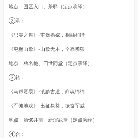
地点：园区入口、茶驿（定点演绎）
②承：
《思美之舞》-屯堡婚嫁，相融和谐
《屯堡山歌》-山歌无本，全靠嘴狠
地点：功名桅、四世同堂（定点演绎）
③转：
《马帮贸易》-滇黔古道，商魂绵绵
《军傩地戏》-出征祭奠，振奋军威
地点：治懒井前、新演武堂（定点演绎）
④合：