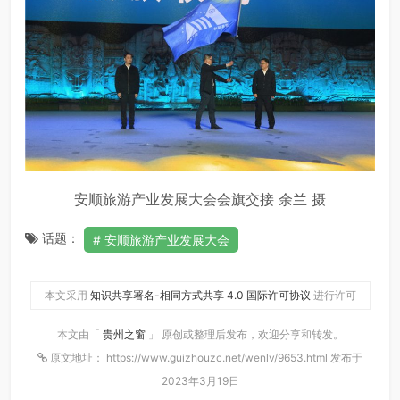
安顺旅游产业发展大会会旗交接 余兰 摄
话题：
安顺旅游产业发展大会
本文采用
知识共享署名-相同方式共享 4.0 国际许可协议
进行许可
本文由「
贵州之窗
」 原创或整理后发布，欢迎分享和转发。
原文地址： https://www.guizhouzc.net/wenlv/9653.html 发布于
2023年3月19日