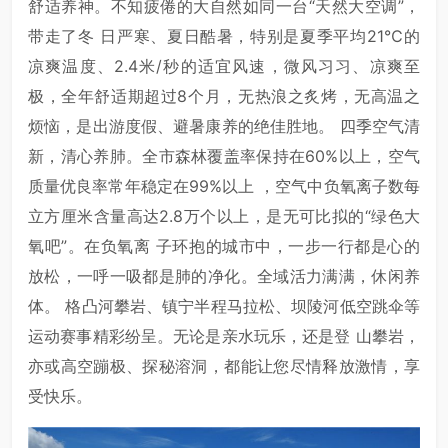
舒适养神。不知疲倦的大自然如同一台“天然大空调”，
带走了冬 日严寒、夏日酷暑，特别是夏季平均21℃的
凉爽温度、2.4米/秒的适宜风速，微风习习、凉爽至
极，全年舒适期超过8个月，无热浪之炙烤，无高温之
烦恼，是出游度假、避暑康养的绝佳胜地。 四季空气清
新，清心养肺。全市森林覆盖率保持在60%以上，空气
质量优良率常年稳定在99%以上 ，空气中负氧离子数每
立方厘米含量高达2.8万个以上，是无可比拟的“绿色大
氧吧”。在负氧离 子环抱的城市中，一步一行都是心的
放松，一呼一吸都是肺的净化。全域活力满满，休闲养
体。 格凸河攀岩、镇宁半程马拉松、坝陵河低空跳伞等
运动赛事精彩纷呈。无论是亲水玩乐，还是登 山攀岩，
亦或高空蹦极、探秘溶洞，都能让您尽情释放激情，享
受快乐。