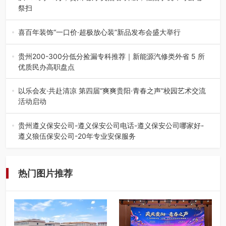
祭扫
八一建军节到来之际，由贵州省退役军人事务厅指导，贵阳
市退役军人事务局联合贵州广电…
喜百年装饰“一口价·超极放心装”新品发布会盛大举行
2026年7月31日，喜百年装饰“一口价·超极放心装”新品发布
会在贵阳隆重举行。…
贵州200-300分低分捡漏专科推荐｜新能源汽修类外省 5 所
优质民办高职盘点
在贵州省高考志愿填报体系中，200至300分数段考生可选择
的省内工科、新能源汽车…
以乐会友·共赴清凉 第四届“爽爽贵阳·青春之声”校园艺术交流
活动启动
七月的贵阳，清风送爽，第四届“爽爽贵阳·青春之声”校园管
弦乐（合唱）艺术交流活动…
贵州遵义保安公司-遵义保安公司电话-遵义保安公司哪家好-
遵义狼伍保安公司-20年专业安保服务
在遵义，不管是企业园区运营、小区物业管理、建筑工地施
工、商业商场经营，还是举办各…
热门图片推荐