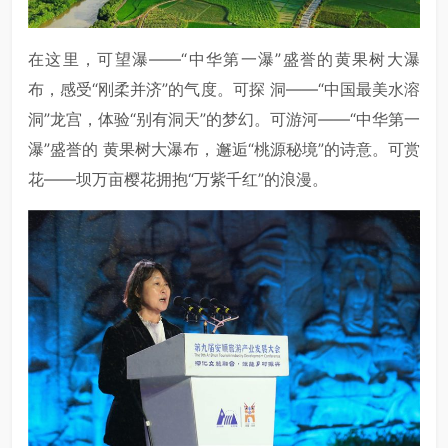
在这里，可望瀑——“中华第一瀑”盛誉的黄果树大瀑
布，感受“刚柔并济”的气度。可探 洞——“中国最美水溶
洞”龙宫，体验“别有洞天”的梦幻。可游河——“中华第一
瀑”盛誉的 黄果树大瀑布，邂逅“桃源秘境”的诗意。可赏
花——坝万亩樱花拥抱“万紫千红”的浪漫。