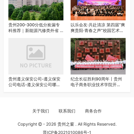
贵州200-300分低分捡漏专
以乐会友·共赴清凉 第四届“爽
科推荐｜新能源汽修类外省 5
爽贵阳·青春之声”校园艺术交
所优质民办高职盘点
流活动启动
贵州遵义保安公司-遵义保安
纪念长征胜利90周年丨贵州
公司电话-遵义保安公司哪家
电子商务职业技术学院开
好-遵义狼伍保安公司-20年专
展“重走长征路・传承报国
业安保服务
志”红色研学实践活动
关于我们
联系我们
商务合作
Copyright
- 2026
贵州之窗
. All Rights Reserved.
晋ICP备2021010086号-1