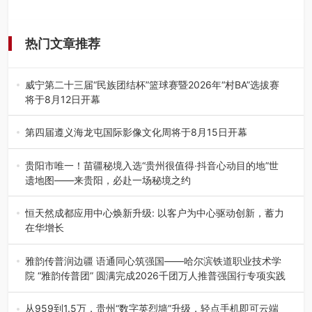
热门文章推荐
威宁第二十三届“民族团结杯”篮球赛暨2026年“村BA”选拔赛
将于8月12日开幕
8月7日，威宁彝族回族苗族自治县第二十三届“民族团结
杯”篮球赛暨2026年“村B…
第四届遵义海龙屯国际影像文化周将于8月15日开幕
8月7日，第四届遵义海龙屯国际影像文化周媒体通气会在世
界文化遗产地海龙屯核心景区…
贵阳市唯一！苗疆秘境入选“贵州很值得·抖音心动目的地”世
遗地图——来贵阳，必赴一场秘境之约
2026年7月21日，2026年“贵州很值得”暨抖音“心动目的
地”（贵州站）主题…
恒天然成都应用中心焕新升级: 以客户为中心驱动创新，蓄力
在华增长
融合全球研发实力与本土洞察，深化客户共创，赋能西南市
场创新发展 （7月27日，成…
雅韵传普润边疆 语通同心筑强国——哈尔滨铁道职业技术学
院 “雅韵传普团” 圆满完成2026千团万人推普强国行专项实践
为扎实推进2026“千团万人推普强国行”大学生暑期社会实
践，牢牢紧扣 “雅韵传普…
从959到1.5万，贵州“数字英烈墙”升级，轻点手机即可云端