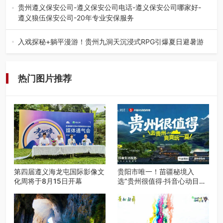
弦乐（合唱）艺术交流活动…
贵州遵义保安公司-遵义保安公司电话-遵义保安公司哪家好-
遵义狼伍保安公司-20年专业安保服务
在遵义，不管是企业园区运营、小区物业管理、建筑工地施
工、商业商场经营，还是举办各…
入戏探秘+躺平漫游！贵州九洞天沉浸式RPG引爆夏日避暑游
入伏后的贵州，清凉依旧。而在毕节深处的九洞天景区，贵
州首个水上喀斯特沉浸式RPG…
热门图片推荐
第四届遵义海龙屯国际影像文
贵阳市唯一！苗疆秘境入
化周将于8月15日开幕
选“贵州很值得·抖音心动目的
地”世遗地图——来贵阳，必
赴一场秘境之约