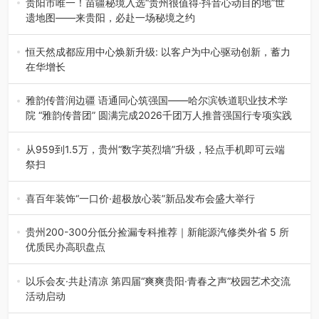
贵阳市唯一！苗疆秘境入选“贵州很值得·抖音心动目的地”世
遗地图——来贵阳，必赴一场秘境之约
2026年7月21日，2026年“贵州很值得”暨抖音“心动目的
地”（贵州站）主题…
恒天然成都应用中心焕新升级: 以客户为中心驱动创新，蓄力
在华增长
融合全球研发实力与本土洞察，深化客户共创，赋能西南市
场创新发展 （7月27日，成…
雅韵传普润边疆 语通同心筑强国——哈尔滨铁道职业技术学
院 “雅韵传普团” 圆满完成2026千团万人推普强国行专项实践
为扎实推进2026“千团万人推普强国行”大学生暑期社会实
践，牢牢紧扣 “雅韵传普…
从959到1.5万，贵州“数字英烈墙”升级，轻点手机即可云端
祭扫
八一建军节到来之际，由贵州省退役军人事务厅指导，贵阳
市退役军人事务局联合贵州广电…
喜百年装饰“一口价·超极放心装”新品发布会盛大举行
2026年7月31日，喜百年装饰“一口价·超极放心装”新品发布
会在贵阳隆重举行。…
贵州200-300分低分捡漏专科推荐｜新能源汽修类外省 5 所
优质民办高职盘点
在贵州省高考志愿填报体系中，200至300分数段考生可选择
的省内工科、新能源汽车…
以乐会友·共赴清凉 第四届“爽爽贵阳·青春之声”校园艺术交流
活动启动
七月的贵阳，清风送爽，第四届“爽爽贵阳·青春之声”校园管