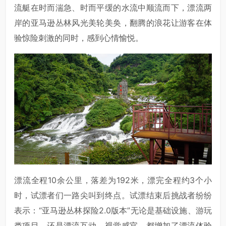
流艇在时而湍急、时而平缓的水流中顺流而下，漂流两
岸的亚马逊丛林风光美轮美奂，翻腾的浪花让游客在体
验惊险刺激的同时，感到心情愉悦。
漂流全程10余公里，落差为192米，漂完全程约3个小
时，试漂者们一路尖叫到终点。试漂结束后挑战者纷纷
表示：“亚马逊丛林探险2.0版本”无论是基础设施、游玩
类项目，还是漂流互动、视觉感官，都增加了漂流体验