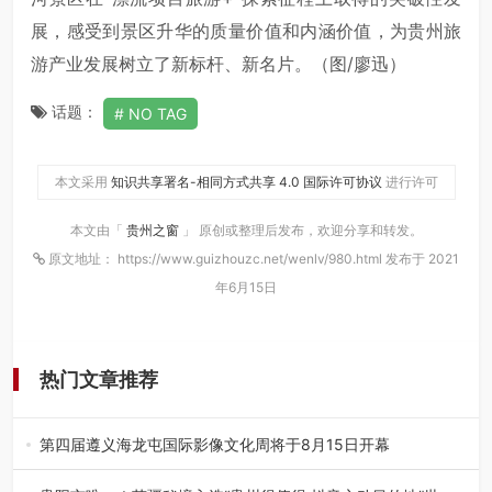
展，感受到景区升华的质量价值和内涵价值，为贵州旅
游产业发展树立了新标杆、新名片。（图/廖迅）
话题：
NO TAG
本文采用
知识共享署名-相同方式共享 4.0 国际许可协议
进行许可
本文由「
贵州之窗
」 原创或整理后发布，欢迎分享和转发。
原文地址： https://www.guizhouzc.net/wenlv/980.html 发布于 2021
年6月15日
热门文章推荐
第四届遵义海龙屯国际影像文化周将于8月15日开幕
8月7日，第四届遵义海龙屯国际影像文化周媒体通气会在世
界文化遗产地海龙屯核心景区…