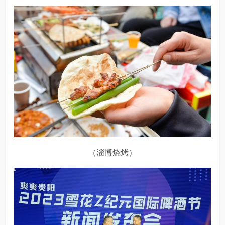
（淄博烧烤）