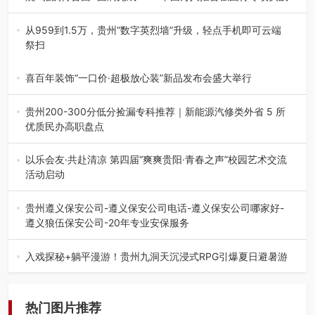
为扎实推进2026“千团万人推普强国行”大学生暑期社会实
践，牢牢紧扣 “雅韵传普…
从959到1.5万，贵州“数字英烈墙”升级，轻点手机即可云端
祭扫
八一建军节到来之际，由贵州省退役军人事务厅指导，贵阳
市退役军人事务局联合贵州广电…
喜百年装饰“一口价·超极放心装”新品发布会盛大举行
2026年7月31日，喜百年装饰“一口价·超极放心装”新品发布
会在贵阳隆重举行。…
贵州200-300分低分捡漏专科推荐｜新能源汽修类外省 5 所
优质民办高职盘点
在贵州省高考志愿填报体系中，200至300分数段考生可选择
的省内工科、新能源汽车…
以乐会友·共赴清凉 第四届“爽爽贵阳·青春之声”校园艺术交流
活动启动
七月的贵阳，清风送爽，第四届“爽爽贵阳·青春之声”校园管
弦乐（合唱）艺术交流活动…
贵州遵义保安公司-遵义保安公司电话-遵义保安公司哪家好-
遵义狼伍保安公司-20年专业安保服务
在遵义，不管是企业园区运营、小区物业管理、建筑工地施
工、商业商场经营，还是举办各…
入戏探秘+躺平漫游！贵州九洞天沉浸式RPG引爆夏日避暑游
入伏后的贵州，清凉依旧。而在毕节深处的九洞天景区，贵
州首个水上喀斯特沉浸式RPG…
热门图片推荐