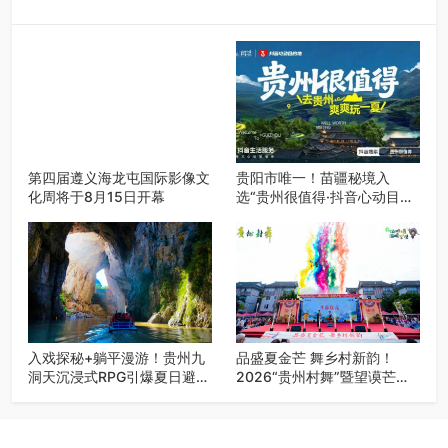
第四届遵义海龙屯国际影像文
贵阳市唯一！苗疆秘境入
化周将于8月15日开幕
选“贵州很值得·抖音心动目的
地”世遗地图——来贵阳，必
赴一场秘境之约
入戏探秘+躺平漫游！贵州九
品盛夏金芒 舞乡村新韵！
洞天沉浸式RPG引爆夏日避暑
2026“贵州村舞”暨望谟芒果
游
丰收季促消费活动盛大启幕