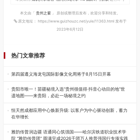
本文由「
贵州之窗
」 原创或整理后发布，欢迎分享和转发。
原文地址： https://www.guizhouzc.net/yule/11363.html 发布于
2023年6月12日
热门文章推荐
第四届遵义海龙屯国际影像文化周将于8月15日开幕
8月7日，第四届遵义海龙屯国际影像文化周媒体通气会在世
界文化遗产地海龙屯核心景区…
贵阳市唯一！苗疆秘境入选“贵州很值得·抖音心动目的地”世
遗地图——来贵阳，必赴一场秘境之约
2026年7月21日，2026年“贵州很值得”暨抖音“心动目的
地”（贵州站）主题…
恒天然成都应用中心焕新升级: 以客户为中心驱动创新，蓄力
在华增长
融合全球研发实力与本土洞察，深化客户共创，赋能西南市
场创新发展 （7月27日，成…
雅韵传普润边疆 语通同心筑强国——哈尔滨铁道职业技术学
院 “雅韵传普团” 圆满完成2026千团万人推普强国行专项实践