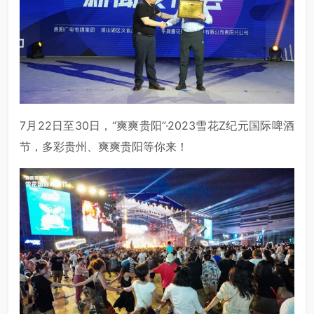
7月22日至30日，“爽爽贵阳”·2023雪花Z纪元国际啤酒
节，多彩贵州、爽爽贵阳等你来！