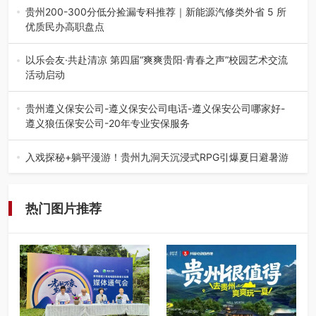
会在贵阳隆重举行。…
贵州200-300分低分捡漏专科推荐｜新能源汽修类外省 5 所
优质民办高职盘点
在贵州省高考志愿填报体系中，200至300分数段考生可选择
的省内工科、新能源汽车…
以乐会友·共赴清凉 第四届“爽爽贵阳·青春之声”校园艺术交流
活动启动
七月的贵阳，清风送爽，第四届“爽爽贵阳·青春之声”校园管
弦乐（合唱）艺术交流活动…
贵州遵义保安公司-遵义保安公司电话-遵义保安公司哪家好-
遵义狼伍保安公司-20年专业安保服务
在遵义，不管是企业园区运营、小区物业管理、建筑工地施
工、商业商场经营，还是举办各…
入戏探秘+躺平漫游！贵州九洞天沉浸式RPG引爆夏日避暑游
入伏后的贵州，清凉依旧。而在毕节深处的九洞天景区，贵
州首个水上喀斯特沉浸式RPG…
热门图片推荐