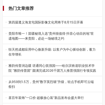
热门文章推荐
第四届遵义海龙屯国际影像文化周将于8月15日开幕
8月7日，第四届遵义海龙屯国际影像文化周媒体通气会在世
界文化遗产地海龙屯核心景区…
贵阳市唯一！苗疆秘境入选“贵州很值得·抖音心动目的地”世
遗地图——来贵阳，必赴一场秘境之约
2026年7月21日，2026年“贵州很值得”暨抖音“心动目的
地”（贵州站）主题…
恒天然成都应用中心焕新升级: 以客户为中心驱动创新，蓄力
在华增长
融合全球研发实力与本土洞察，深化客户共创，赋能西南市
场创新发展 （7月27日，成…
雅韵传普润边疆 语通同心筑强国——哈尔滨铁道职业技术学
院 “雅韵传普团” 圆满完成2026千团万人推普强国行专项实践
为扎实推进2026“千团万人推普强国行”大学生暑期社会实
践，牢牢紧扣 “雅韵传普…
从959到1.5万，贵州“数字英烈墙”升级，轻点手机即可云端
祭扫
八一建军节到来之际，由贵州省退役军人事务厅指导，贵阳
市退役军人事务局联合贵州广电…
喜百年装饰“一口价·超极放心装”新品发布会盛大举行
2026年7月31日，喜百年装饰“一口价·超极放心装”新品发布