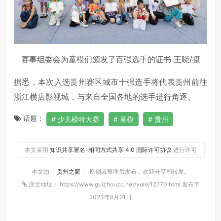
赛事组委会为童模们颁发了百强选手的证书 王晓/摄
据悉，本次入选贵州赛区城市十强选手将代表贵州前往
浙江横店影视城，与来自全国各地的选手进行角逐。
话题：
少儿模特大赛
童模
贵州
本文采用
知识共享署名-相同方式共享 4.0 国际许可协议
进行许可
本文由「
贵州之窗
」 原创或整理后发布，欢迎分享和转发。
原文地址： https://www.guizhouzc.net/yule/12770.html 发布于
2023年8月21日