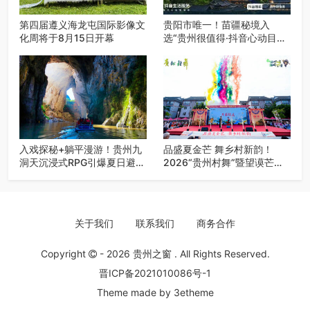
第四届遵义海龙屯国际影像文
贵阳市唯一！苗疆秘境入
化周将于8月15日开幕
选“贵州很值得·抖音心动目的
地”世遗地图——来贵阳，必
赴一场秘境之约
入戏探秘+躺平漫游！贵州九
品盛夏金芒 舞乡村新韵！
洞天沉浸式RPG引爆夏日避暑
2026“贵州村舞”暨望谟芒果
游
丰收季促消费活动盛大启幕
关于我们
联系我们
商务合作
Copyright
- 2026
贵州之窗
. All Rights Reserved.
晋ICP备2021010086号-1
Theme made by
3etheme