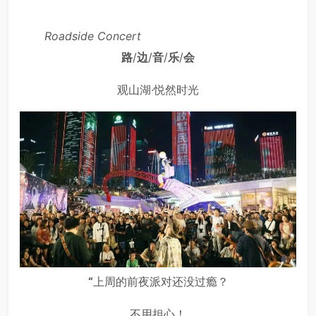
Roadside Concert
路
/
边
/
音
/
乐
/
会
观山湖·悦然时光
“
上周的前夜派对还没过瘾？
不用担心！