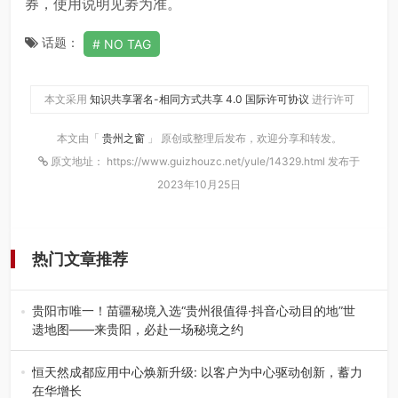
券，使用说明见劵为准。
话题：
NO TAG
本文采用
知识共享署名-相同方式共享 4.0 国际许可协议
进行许可
本文由「
贵州之窗
」 原创或整理后发布，欢迎分享和转发。
原文地址： https://www.guizhouzc.net/yule/14329.html 发布于
2023年10月25日
热门文章推荐
贵阳市唯一！苗疆秘境入选“贵州很值得·抖音心动目的地”世
遗地图——来贵阳，必赴一场秘境之约
2026年7月21日，2026年“贵州很值得”暨抖音“心动目的
地”（贵州站）主题…
恒天然成都应用中心焕新升级: 以客户为中心驱动创新，蓄力
在华增长