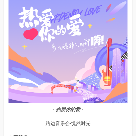
· 热爱你的爱 ·
路边音乐会·悦然时光