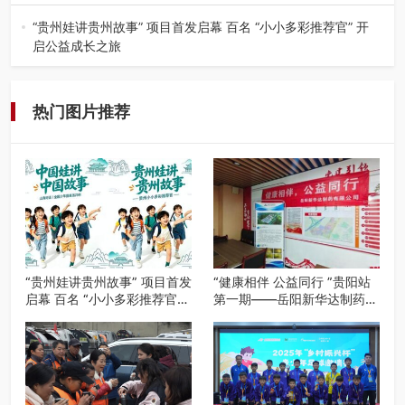
入伏后的贵州，清凉依旧。而在毕节深处的九洞天景区，贵
州首个水上喀斯特沉浸式RPG…
“贵州娃讲贵州故事” 项目首发启幕 百名 “小小多彩推荐官” 开
启公益成长之旅
近日，由贵州教育出版社、阅美黔途阅见中国全国阅读行动
网络贵州站，遵义融媒体传媒集…
热门图片推荐
“贵州娃讲贵州故事” 项目首发
“健康相伴 公益同行 ”贵阳站
启幕 百名 “小小多彩推荐官”
第一期——岳阳新华达制药贵
开启公益成长之旅
阳社区健康公益科普活动