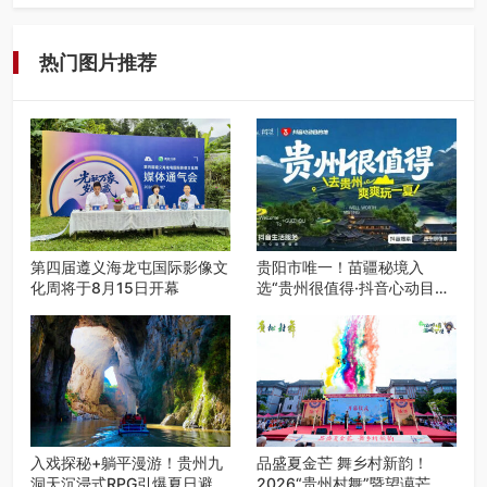
入伏后的贵州，清凉依旧。而在毕节深处的九洞天景区，贵
州首个水上喀斯特沉浸式RPG…
热门图片推荐
第四届遵义海龙屯国际影像文
贵阳市唯一！苗疆秘境入
化周将于8月15日开幕
选“贵州很值得·抖音心动目的
地”世遗地图——来贵阳，必
赴一场秘境之约
入戏探秘+躺平漫游！贵州九
品盛夏金芒 舞乡村新韵！
洞天沉浸式RPG引爆夏日避暑
2026“贵州村舞”暨望谟芒果