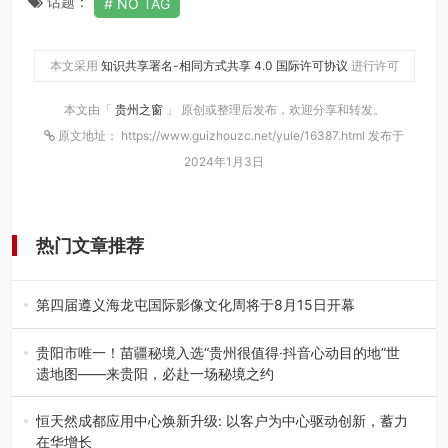
话题：
NO TAG
本文采用
知识共享署名-相同方式共享 4.0 国际许可协议
进行许可
本文由「
贵州之窗
」 原创或整理后发布，欢迎分享和转发。
原文地址： https://www.guizhouzc.net/yule/16387.html 发布于
2024年1月3日
热门文章推荐
第四届遵义海龙屯国际影像文化周将于8月15日开幕
8月7日，第四届遵义海龙屯国际影像文化周媒体通气会在世
界文化遗产地海龙屯核心景区…
贵阳市唯一！苗疆秘境入选“贵州很值得·抖音心动目的地”世
遗地图——来贵阳，必赴一场秘境之约
2026年7月21日，2026年“贵州很值得”暨抖音“心动目的
地”（贵州站）主题…
恒天然成都应用中心焕新升级: 以客户为中心驱动创新，蓄力
在华增长