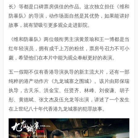
长》等都是口碑票房俱佳的作品。这次独立担任《维和
防暴队》的导演，动作场面自然是其优势，如果能讲好
故事，就有望吸引更多观众走进影院。
《维和防暴队》两位领衔男主演黄景瑜和王一博都是当
红年轻演员，拥有成千上万的粉丝，票房号召力不可小
觑，希望他们在本片中能为观众奉献更好的表演。
五一假期不仅有香港导演执导的新主流大片，还有一部
纯粹的港产动作片《九龙城寨之围城》。该片由郑保瑞
执导，古天乐、洪金宝、任贤齐、林峰、刘俊谦、胡子
彤、黄德斌、张文杰及伍允龙等出演，讲述了一个发生
在上世纪八十年代香港九龙城寨的犯罪故事。