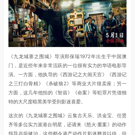
《九龙城寨之围城》导演郑保瑞1972年出生于中国澳
门，是近些年来非常活跃的一位很有实力的华语电影导
演。一方面，他执导的《西游记之大闹天宫》《西游记
之三打白骨精》《杀破狼2》等商业大片很卖座；另一
方面，这几年他拍的《智齿》《命案》等犯罪片凭借独
特的大尺度暗黑美学受到影迷喜爱。
这次的《九龙城寨之围城》云集古天乐、洪金宝、任贤
齐等多位实力派港台明星，还请来《怒火·重案》的动作
指导谷垣健治，这些都令港产动作片影迷翘首以待，但