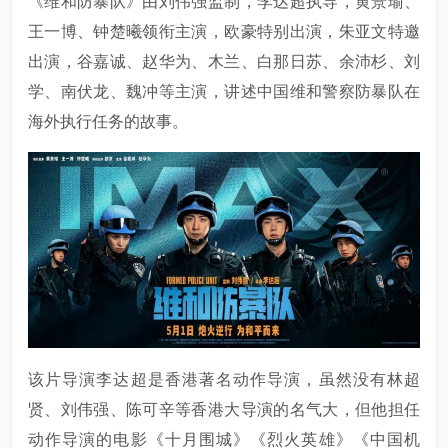
《维和防暴队》由刘伟强监制，李达超执导，黄景瑜、
王一博、钟楚曦领衔主演，欧豪特别出演，朱亚文特邀
出演，谷嘉诚、赵华为、木兰、白那日苏、余沛杉、刘
学、南伏龙、魏冲等主演，讲述中国维和警察防暴队在
海外执行任务的故事。
该片导演李达超是香港著名动作导演，虽然没有林超
贤、刘伟强、陈可辛等香港大导演的名气大，但他担任
动作导演的电影《十月围城》《烈火英雄》《中国机