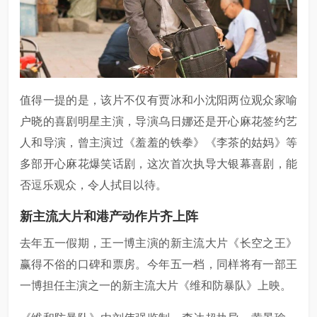
值得一提的是，该片不仅有贾冰和小沈阳两位观众家喻
户晓的喜剧明星主演，导演乌日娜还是开心麻花签约艺
人和导演，曾主演过《羞羞的铁拳》《李茶的姑妈》等
多部开心麻花爆笑话剧，这次首次执导大银幕喜剧，能
否逗乐观众，令人拭目以待。
新主流大片和港产动作片齐上阵
去年五一假期，王一博主演的新主流大片《长空之王》
赢得不俗的口碑和票房。今年五一档，同样将有一部王
一博担任主演之一的新主流大片《维和防暴队》上映。