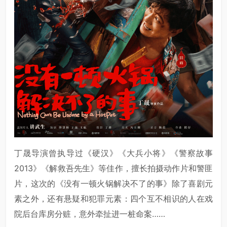
丁晟导演曾执导过《硬汉》《大兵小将》《警察故事
2013》《解救吾先生》等佳作，擅长拍摄动作片和警匪
片，这次的《没有一顿火锅解决不了的事》除了喜剧元
素之外，还有悬疑和犯罪元素：四个互不相识的人在戏
院后台库房分赃，意外牵扯进一桩命案……