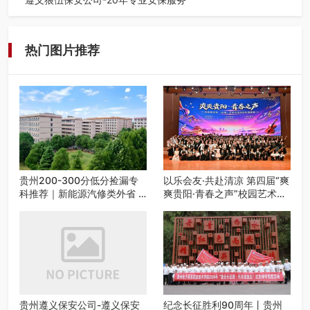
在遵义，不管是企业园区运营、小区物业管理、建筑工地施
工、商业商场经营，还是举办各…
热门图片推荐
贵州200-300分低分捡漏专
以乐会友·共赴清凉 第四届“爽
科推荐｜新能源汽修类外省 5
爽贵阳·青春之声”校园艺术交
所优质民办高职盘点
流活动启动
贵州遵义保安公司-遵义保安
纪念长征胜利90周年丨贵州