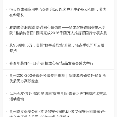
2026年7月21日，2026年“贵州很值得”暨抖音“心动目的
地”（贵州站）主题…
恒天然成都应用中心焕新升级: 以客户为中心驱动创新，蓄力
在华增长
融合全球研发实力与本土洞察，深化客户共创，赋能西南市
场创新发展 （7月27日，成…
雅韵传普润边疆 语通同心筑强国——哈尔滨铁道职业技术学
院 “雅韵传普团” 圆满完成2026千团万人推普强国行专项实践
为扎实推进2026“千团万人推普强国行”大学生暑期社会实
践，牢牢紧扣 “雅韵传普…
从959到1.5万，贵州“数字英烈墙”升级，轻点手机即可云端
祭扫
八一建军节到来之际，由贵州省退役军人事务厅指导，贵阳
市退役军人事务局联合贵州广电…
喜百年装饰“一口价·超极放心装”新品发布会盛大举行
2026年7月31日，喜百年装饰“一口价·超极放心装”新品发布
会在贵阳隆重举行。…
贵州200-300分低分捡漏专科推荐｜新能源汽修类外省 5 所
优质民办高职盘点
在贵州省高考志愿填报体系中，200至300分数段考生可选择
的省内工科、新能源汽车…
以乐会友·共赴清凉 第四届“爽爽贵阳·青春之声”校园艺术交流
活动启动
七月的贵阳，清风送爽，第四届“爽爽贵阳·青春之声”校园管
弦乐（合唱）艺术交流活动…
贵州遵义保安公司-遵义保安公司电话-遵义保安公司哪家好-
遵义狼伍保安公司-20年专业安保服务