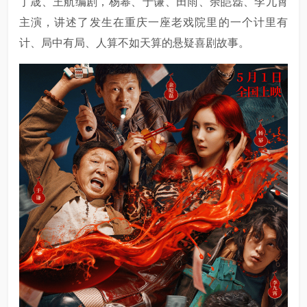
丁晟、王航编剧，杨幂、于谦、田雨、余皑磊、李九霄
主演，讲述了发生在重庆一座老戏院里的一个计里有
计、局中有局、人算不如天算的悬疑喜剧故事。