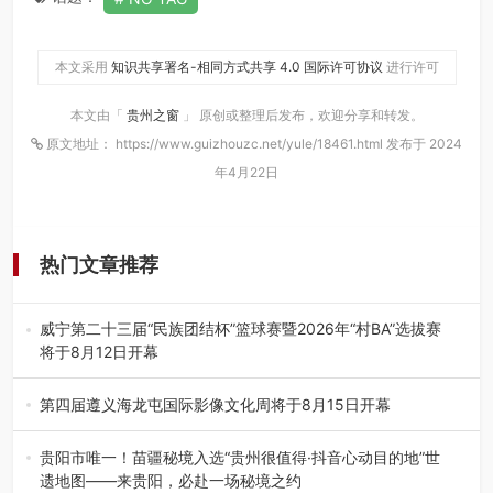
本文采用
知识共享署名-相同方式共享 4.0 国际许可协议
进行许可
本文由「
贵州之窗
」 原创或整理后发布，欢迎分享和转发。
原文地址： https://www.guizhouzc.net/yule/18461.html 发布于 2024
年4月22日
热门文章推荐
威宁第二十三届“民族团结杯”篮球赛暨2026年“村BA”选拔赛
将于8月12日开幕
8月7日，威宁彝族回族苗族自治县第二十三届“民族团结
杯”篮球赛暨2026年“村B…
第四届遵义海龙屯国际影像文化周将于8月15日开幕
8月7日，第四届遵义海龙屯国际影像文化周媒体通气会在世
界文化遗产地海龙屯核心景区…
贵阳市唯一！苗疆秘境入选“贵州很值得·抖音心动目的地”世
遗地图——来贵阳，必赴一场秘境之约