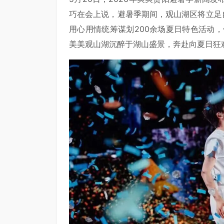
巧在会上说，避暑季期间，观山湖区将立足
用心用情统筹谋划200余场夏日特色活动
美美观山湖沉醉于湖山盛景，奔赴向夏日狂