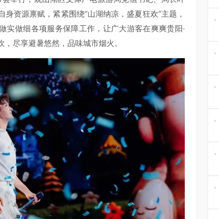
自身资源禀赋，紧紧围绕“山湖纳凉，盛夏狂欢”主题，
，做实做细各项服务保障工作，让广大游客在爽爽贵阳·
欢，尽享避暑悠然，品味城市烟火。