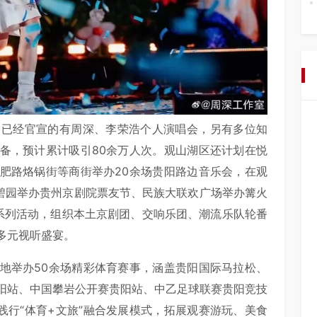
，已经官宣的有周深、李荣浩个人演唱会，另有多位知
备，预计累计吸引80余万人次。观山湖区还计划在悦
肥路烙锅街等商街举办20余场贵阳路边音乐会，在观
丛碧园举办贵州京剧院票友节、民族大联欢广场举办篝火
系列活动，组织本土京剧团、交响乐团、潮流乐队轮番
多元视听盛宴。
地举办50余场精彩体育赛事，涵盖贵阳国际马拉松、
阳站、
中国攀岩公开赛
贵阳站、中乙足球联赛贵阳竞技
践行“体育+文旅”融合发展模式，拓展观赛游玩、美食