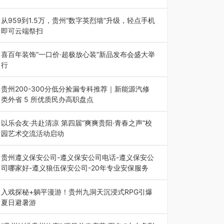
为扎实推进2026“千团万人推普强国行”大学生暑
期社会实践，牢牢紧扣 “雅韵传普…
从959到1.5万，贵州“数字英烈墙”升级，轻点手机
即可云端祭扫
八一建军节到来之际，由贵州省退役军人事务厅指
导，贵阳市退役军人事务局联合贵州广电…
喜百年装饰“一口价·超极放心装”新品发布会盛大举
行
2026年7月31日，喜百年装饰“一口价·超极放心
装”新品发布会在贵阳隆重举行。…
贵州200-300分低分捡漏专科推荐｜新能源汽修
类外省 5 所优质民办高职盘点
在贵州省高考志愿填报体系中，200至300分数段
考生可选择的省内工科、新能源汽车…
以乐会友·共赴清凉 第四届“爽爽贵阳·青春之声”校
园艺术交流活动启动
七月的贵阳，清风送爽，第四届“爽爽贵阳·青春之
声”校园管弦乐（合唱）艺术交流活动…
贵州遵义保安公司-遵义保安公司电话-遵义保安公
司哪家好-遵义狼伍保安公司-20年专业安保服务
在遵义，不管是企业园区运营、小区物业管理、建
筑工地施工、商业商场经营，还是举办各…
入戏探秘+躺平漫游！贵州九洞天沉浸式RPG引爆
夏日避暑游
入伏后的贵州，清凉依旧。而在毕节深处的九洞天
景区，贵州首个水上喀斯特沉浸式RPG…