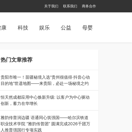
关于我们
联系我们
商务合作
健康
科技
娱乐
公益
母婴
热门文章推荐
贵阳市唯一！苗疆秘境入选“贵州很值得·抖音心动
目的地”世遗地图——来贵阳，必赴一场秘境之约
2026年7月21日，2026年“贵州很值得”暨抖音“心
动目的地”（贵州站）主题…
恒天然成都应用中心焕新升级: 以客户为中心驱动
创新，蓄力在华增长
融合全球研发实力与本土洞察，深化客户共创，赋
能西南市场创新发展 （7月27日，成…
雅韵传普润边疆 语通同心筑强国——哈尔滨铁道
职业技术学院 “雅韵传普团” 圆满完成2026千团万
人推普强国行专项实践