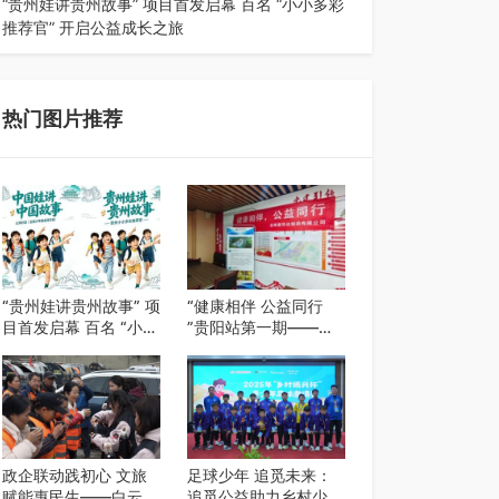
“贵州娃讲贵州故事” 项目首发启幕 百名 “小小多彩
推荐官” 开启公益成长之旅
近日，由贵州教育出版社、阅美黔途阅见中国全国
阅读行动网络贵州站，遵义融媒体传媒集…
热门图片推荐
“贵州娃讲贵州故事” 项
“健康相伴 公益同行
目首发启幕 百名 “小小
”贵阳站第一期——岳
多彩推荐官” 开启公益
阳新华达制药贵阳社区
成长之旅
健康公益科普活动
政企联动践初心 文旅
足球少年 追觅未来：
赋能惠民生——白云区
追觅公益助力乡村少年