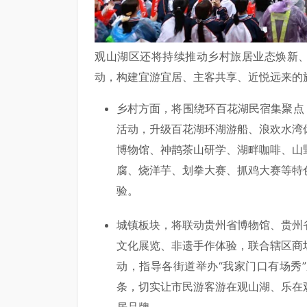
观山湖区还将持续推动乡村旅居业态焕新、
动，构建宜游宜居、主客共享、近悦远来的
乡村方面，将围绕环
百花湖
民宿集聚点
活动，升级百花湖环湖游船、浪欢水湾
博物馆
、神鹊茶山研学、湖畔咖啡、山
腐、烧洋芋、划拳大赛、抓鸡大赛等特
验。
城镇板块，将联动贵州省博物馆、贵州
文化展览、非遗手作体验，联合辖区商
动，指导各街道举办“我家门口有场秀
条，切实让市民游客游在观山湖、乐在观
居品牌。