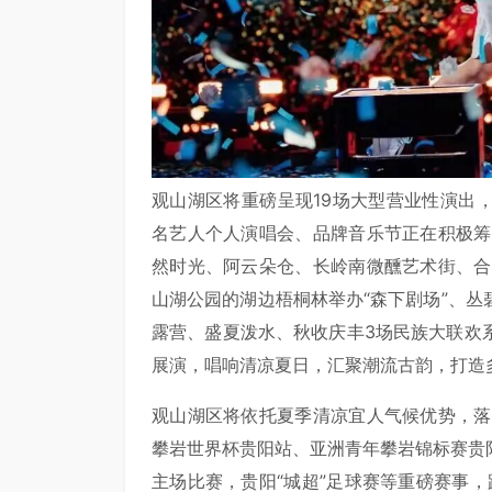
观山湖区将重磅呈现19场大型营业性演出
名艺人个人演唱会、品牌音乐节正在积极筹
然时光、
阿云朵仓
、长岭南微醺艺术街、合
山湖公园的湖边梧桐林举办“森下剧场”、
露营、盛夏泼水、秋收庆丰3场民族大联欢
展演，唱响清凉夏日，汇聚潮流古韵，打造
观山湖区将依托夏季清凉宜人气候优势，落
攀岩世界杯贵阳站、亚洲青年攀岩锦标赛贵
主场比赛，贵阳“城超”足球赛等重磅赛事，