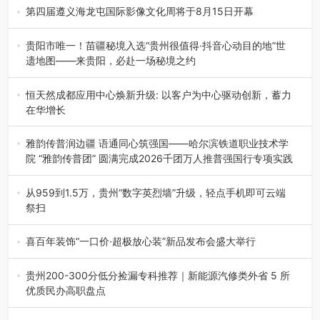
杯”篮球赛暨2026年“村B…
第四届遵义海龙屯国际影像文化周将于8月15日开幕
8月7日，第四届遵义海龙屯国际影像文化周媒体通气会在世
界文化遗产地海龙屯核心景区…
贵阳市唯一！苗疆秘境入选“贵州很值得·抖音心动目的地”世
遗地图——来贵阳，必赴一场秘境之约
2026年7月21日，2026年“贵州很值得”暨抖音“心动目的
地”（贵州站）主题…
恒天然成都应用中心焕新升级: 以客户为中心驱动创新，蓄力
在华增长
融合全球研发实力与本土洞察，深化客户共创，赋能西南市
场创新发展 （7月27日，成…
雅韵传普润边疆 语通同心筑强国——哈尔滨铁道职业技术学
院 “雅韵传普团” 圆满完成2026千团万人推普强国行专项实践
为扎实推进2026“千团万人推普强国行”大学生暑期社会实
践，牢牢紧扣 “雅韵传普…
从959到1.5万，贵州“数字英烈墙”升级，轻点手机即可云端
祭扫
八一建军节到来之际，由贵州省退役军人事务厅指导，贵阳
市退役军人事务局联合贵州广电…
喜百年装饰“一口价·超极放心装”新品发布会盛大举行
2026年7月31日，喜百年装饰“一口价·超极放心装”新品发布
会在贵阳隆重举行。…
贵州200-300分低分捡漏专科推荐｜新能源汽修类外省 5 所
优质民办高职盘点
在贵州省高考志愿填报体系中，200至300分数段考生可选择