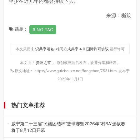
至少在近几年内都会持续下去。
来源：樾筑
话题：
NO TAG
本文采用
知识共享署名-相同方式共享 4.0 国际许可协议
进行许可
本文由「
贵州之窗
」 原创或整理后发布，欢迎分享和转发。
原文地址： https://www.guizhouzc.net/fangchan/7531.html 发布于
2022年11月1日
热门文章推荐
威宁第二十三届“民族团结杯”篮球赛暨2026年“村BA”选拔赛
将于8月12日开幕
8月7日，威宁彝族回族苗族自治县第二十三届“民族团结