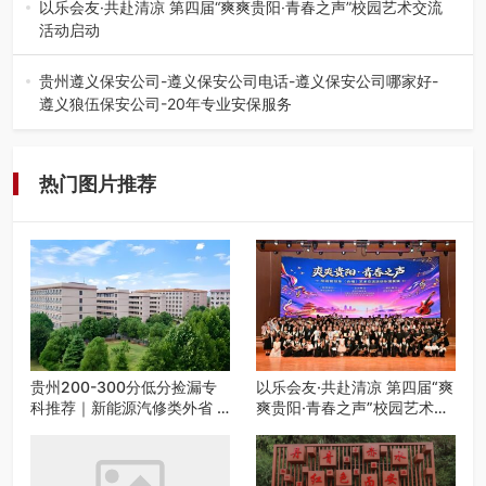
的省内工科、新能源汽车…
以乐会友·共赴清凉 第四届“爽爽贵阳·青春之声”校园艺术交流
活动启动
七月的贵阳，清风送爽，第四届“爽爽贵阳·青春之声”校园管
弦乐（合唱）艺术交流活动…
贵州遵义保安公司-遵义保安公司电话-遵义保安公司哪家好-
遵义狼伍保安公司-20年专业安保服务
在遵义，不管是企业园区运营、小区物业管理、建筑工地施
工、商业商场经营，还是举办各…
热门图片推荐
贵州200-300分低分捡漏专
以乐会友·共赴清凉 第四届“爽
科推荐｜新能源汽修类外省 5
爽贵阳·青春之声”校园艺术交
所优质民办高职盘点
流活动启动