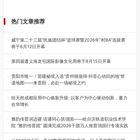
热门文章推荐
威宁第二十三届“民族团结杯”篮球赛暨2026年“村BA”选拔赛
将于8月12日开幕
8月7日，威宁彝族回族苗族自治县第二十三届“民族团结
杯”篮球赛暨2026年“村B…
第四届遵义海龙屯国际影像文化周将于8月15日开幕
8月7日，第四届遵义海龙屯国际影像文化周媒体通气会在世
界文化遗产地海龙屯核心景区…
贵阳市唯一！苗疆秘境入选“贵州很值得·抖音心动目的地”世
遗地图——来贵阳，必赴一场秘境之约
2026年7月21日，2026年“贵州很值得”暨抖音“心动目的
地”（贵州站）主题…
恒天然成都应用中心焕新升级: 以客户为中心驱动创新，蓄力
在华增长
融合全球研发实力与本土洞察，深化客户共创，赋能西南市
场创新发展 （7月27日，成…
雅韵传普润边疆 语通同心筑强国——哈尔滨铁道职业技术学
院 “雅韵传普团” 圆满完成2026千团万人推普强国行专项实践
为扎实推进2026“千团万人推普强国行”大学生暑期社会实
践，牢牢紧扣 “雅韵传普…