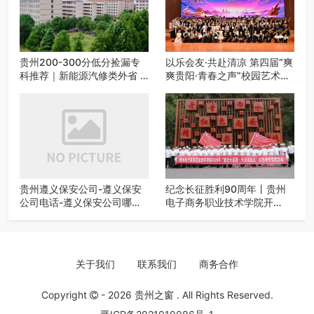
贵州200-300分低分捡漏专
以乐会友·共赴清凉 第四届“爽
科推荐｜新能源汽修类外省 5
爽贵阳·青春之声”校园艺术交
所优质民办高职盘点
流活动启动
贵州遵义保安公司-遵义保安
纪念长征胜利90周年丨贵州
公司电话-遵义保安公司哪家
电子商务职业技术学院开
好-遵义狼伍保安公司-20年专
展“重走长征路・传承报国
业安保服务
志”红色研学实践活动
关于我们
联系我们
商务合作
Copyright
- 2026
贵州之窗
. All Rights Reserved.