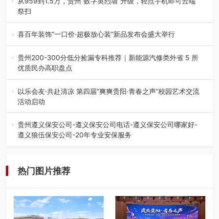
从959到1.5万，贵州“数字英烈墙”升级，轻点手机即可云端
祭扫
八一建军节到来之际，由贵州省退役军人事务厅指导，贵阳
市退役军人事务局联合贵州广电…
喜百年装饰“一口价·超极放心装”新品发布会盛大举行
2026年7月31日，喜百年装饰“一口价·超极放心装”新品发布
会在贵阳隆重举行。…
贵州200-300分低分捡漏专科推荐｜新能源汽修类外省 5 所
优质民办高职盘点
在贵州省高考志愿填报体系中，200至300分数段考生可选择
的省内工科、新能源汽车…
以乐会友·共赴清凉 第四届“爽爽贵阳·青春之声”校园艺术交流
活动启动
七月的贵阳，清风送爽，第四届“爽爽贵阳·青春之声”校园管
弦乐（合唱）艺术交流活动…
贵州遵义保安公司-遵义保安公司电话-遵义保安公司哪家好-
遵义狼伍保安公司-20年专业安保服务
在遵义，不管是企业园区运营、小区物业管理、建筑工地施
工、商业商场经营，还是举办各…
热门图片推荐